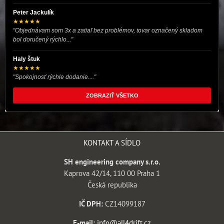
Peter Jackulík
★★★★★
"Objednávam som 3x a zatiaľ bez problémov, tovar označený skladom
bol doručený rýchlo..."
Haly štuk
★★★★★
"Spokojnosť rýchle dodanie...."
ZOBRAZIŤ VŠETKO
KONTAKT A SÍDLO
SH engineering company s.r.o.
Kaprova 42/14, 110 00 Praha 1
Česká republika
IČ DPH:
CZ14099187
E-mail:
info@all4drift.cz