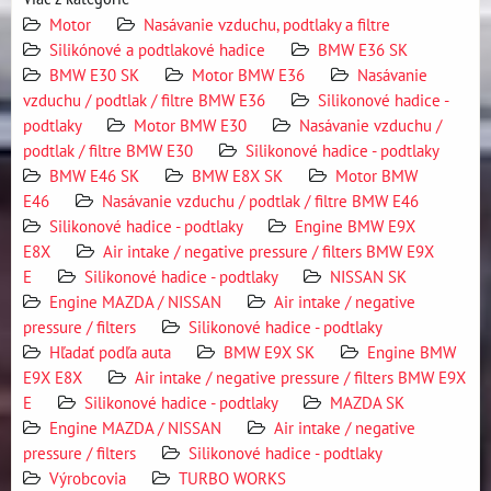
Motor
Nasávanie vzduchu, podtlaky a filtre
Silikónové a podtlakové hadice
BMW E36 SK
BMW E30 SK
Motor BMW E36
Nasávanie
vzduchu / podtlak / filtre BMW E36
Silikonové hadice -
podtlaky
Motor BMW E30
Nasávanie vzduchu /
podtlak / filtre BMW E30
Silikonové hadice - podtlaky
BMW E46 SK
BMW E8X SK
Motor BMW
E46
Nasávanie vzduchu / podtlak / filtre BMW E46
Silikonové hadice - podtlaky
Engine BMW E9X
E8X
Air intake / negative pressure / filters BMW E9X
E
Silikonové hadice - podtlaky
NISSAN SK
Engine MAZDA / NISSAN
Air intake / negative
pressure / filters
Silikonové hadice - podtlaky
Hľadať podľa auta
BMW E9X SK
Engine BMW
E9X E8X
Air intake / negative pressure / filters BMW E9X
E
Silikonové hadice - podtlaky
MAZDA SK
Engine MAZDA / NISSAN
Air intake / negative
pressure / filters
Silikonové hadice - podtlaky
Výrobcovia
TURBO WORKS