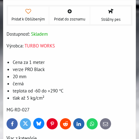
Pridať k Obľúbeným
Pridať do zoznamu
Strážny pes
Dostupnosť:
Skladem
Výrobca:
TURBO WORKS
Cena za 1 meter
verze PRO Black
20 mm
černá
teplota od -60 do +290 °C
tlak až 5 kg/cm²
MG-RD-027
Bluesky
Twitter
Facebook
Pinterest
Reddit
LinkedIn
WhatsApp
E-
mail
Viac z kategórie