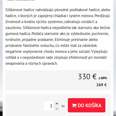
Silikónové hadice nahrádzajú pôvodné podtlakové hadice, alebo
hadice, v ktorých je zapojený chladiaci systém motora. Predlžujú
životnosť a kvalitu týchto systémov, zabraňujú oxidácii a
zauzleniu. Silikónová hadica nepodlieha tak starnutiu ako bežná
gumová hadica. Potláča starnutie ako je vyblednutie, puchrenie,
tvrdnutie, prípadne praskanie. Eliminuje prelínanie alebo
prisávanie falošného vzduchu, čo môže mať za následok
negatívne ovplyvnenie chodu motora a jeho súčastí. Vylepšujú
vzhľad a v neposlednom rade zlepšujú efektívnosť pri montáži
swapovania a rôznych úpravách.
330 €
s DPH
269 €
DO KOŠÍKA
ks