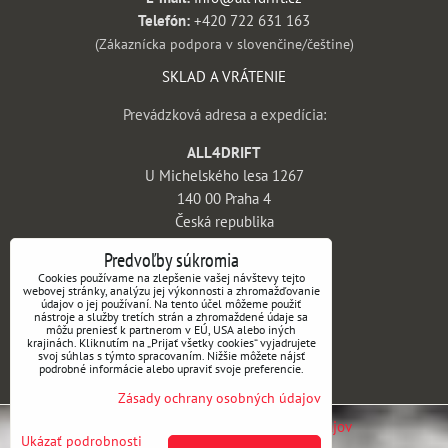
Telefón:
+420 722 631 163
(Zákaznícka podpora v slovenčine/češtine)
SKLAD A VRÁTENIE
Prevádzková adresa a expedícia:
ALL4DRIFT
U Michelského lesa 1267
140 00 Praha 4
Česká republika
INFORMÁCIE
Predvoľby súkromia
Cookies používame na zlepšenie vašej návštevy tejto
webovej stránky, analýzu jej výkonnosti a zhromažďovanie
Obchodné podmienky
údajov o jej používaní. Na tento účel môžeme použiť
nástroje a služby tretích strán a zhromaždené údaje sa
Vrátenie tovaru a reklamácie
môžu preniesť k partnerom v EÚ, USA alebo iných
krajinách. Kliknutím na „Prijať všetky cookies“ vyjadrujete
Doprava a platba
svoj súhlas s týmto spracovaním. Nižšie môžete nájsť
podrobné informácie alebo upraviť svoje preferencie.
Kontakt
Zásady ochrany osobných údajov
Predvoľby súkromia
Zásady ochrany osobných údajov
Ukázať podrobnosti