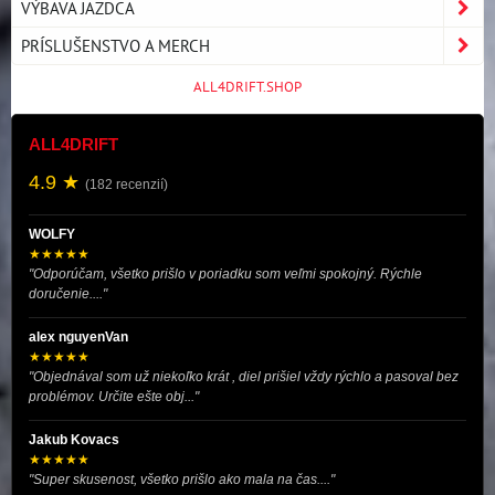
VÝBAVA JAZDCA
PRÍSLUŠENSTVO A MERCH
ALL4DRIFT.SHOP
ALL4DRIFT
4.9 ★
(182 recenzií)
WOLFY
★★★★★
"Odporúčam, všetko prišlo v poriadku som veľmi spokojný. Rýchle
doručenie...."
alex nguyenVan
★★★★★
"Objednával som už niekoľko krát , diel prišiel vždy rýchlo a pasoval bez
problémov. Určite ešte obj..."
Jakub Kovacs
★★★★★
"Super skusenost, všetko prišlo ako mala na čas...."