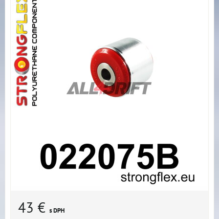
43 €
s DPH