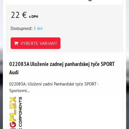
22 €
s DPH
Dostupnosť:
3 dni
VYBERTE VARIANT
022083A Uloženie zadnej panhardskej tyče SPORT
Audi
022083A: Uložení zadní Panhardské tyče SPORT -
Sportovní...