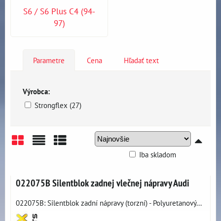
S6 / S6 Plus C4 (94-
97)
Parametre
Cena
Hľadať text
Výrobca:
Strongflex (27)
Iba skladom
Mriežka
Zoznam
Tabuľka
022075B Silentblok zadnej vlečnej nápravy Audi
022075B: Silentblok zadní nápravy (torzní) - Polyuretanový...