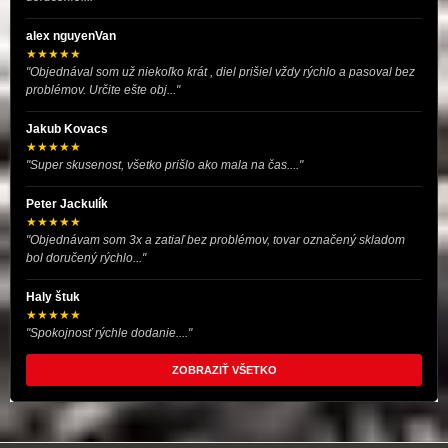
alex nguyenVan
★★★★★
"Objednával som už niekoľko krát , diel prišiel vždy rýchlo a pasoval bez
problémov. Určite ešte obj..."
Jakub Kovacs
★★★★★
"Super skusenost, všetko prišlo ako mala na čas...."
Peter Jackulík
★★★★★
"Objednávam som 3x a zatiaľ bez problémov, tovar označený skladom
bol doručený rýchlo..."
Haly štuk
★★★★★
"Spokojnosť rýchle dodanie...."
ZOBRAZIŤ VŠETKO