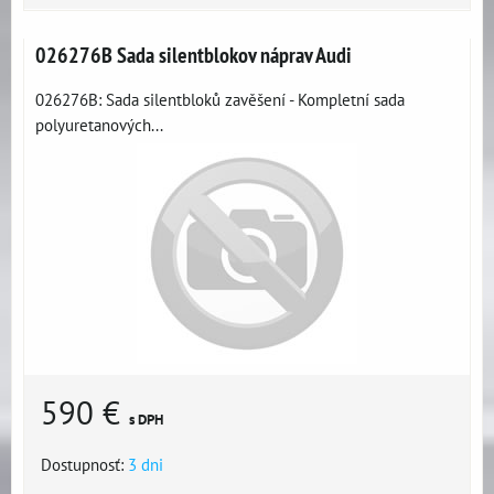
026276B Sada silentblokov náprav Audi
026276B: Sada silentbloků zavěšení - Kompletní sada
polyuretanových...
590 €
s DPH
Dostupnosť:
3 dni