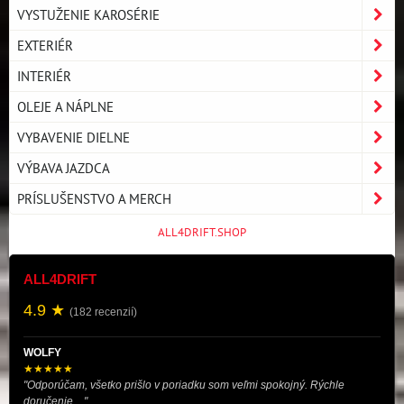
VYSTUŽENIE KAROSÉRIE
EXTERIÉR
INTERIÉR
OLEJE A NÁPLNE
VYBAVENIE DIELNE
VÝBAVA JAZDCA
PRÍSLUŠENSTVO A MERCH
ALL4DRIFT.SHOP
ALL4DRIFT
4.9 ★
(182 recenzií)
WOLFY
★★★★★
"Odporúčam, všetko prišlo v poriadku som veľmi spokojný. Rýchle
doručenie...."