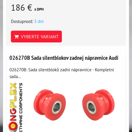
186 €
s DPH
Dostupnosť:
3 dni
VYBERTE VARIANT
026270B Sada silentblokov zadnej nápravnice Audi
026270B: Sada silentbloků zadní nápravnice - Kompletní
sada...