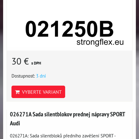
30 €
s DPH
Dostupnosť:
3 dni
VYBERTE VARIANT
026271A Sada silentblokov prednej nápravy SPORT
Audi
026271A: Sada silentbloků předního zavěšení SPORT -