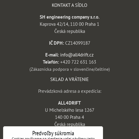
KONTAKT A SÍDLO
SH engineering company s.r.o.
Kaprova 42/14, 110 00 Praha 1
Česká republika
IČ DPH:
CZ14099187
E-mail:
info@all4drift.cz
Telefón:
+420 722 631 163
(Zákaznícka podpora v slovenčine/češtine)
SKLAD A VRÁTENIE
Prevádzková adresa a expedícia:
ALL4DRIFT
U Michelského lesa 1267
140 00 Praha 4
Česká republika
Predvoľby súkromia
INFORMÁCIE
Cookies používame na zlepšenie vašej návštevy tejto