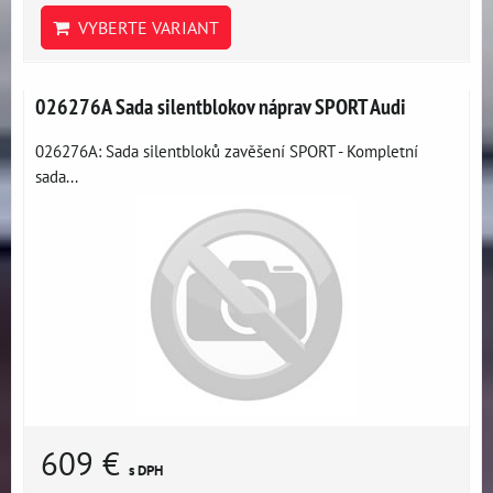
VYBERTE VARIANT
026276A Sada silentblokov náprav SPORT Audi
026276A: Sada silentbloků zavěšení SPORT - Kompletní
sada...
609 €
s DPH