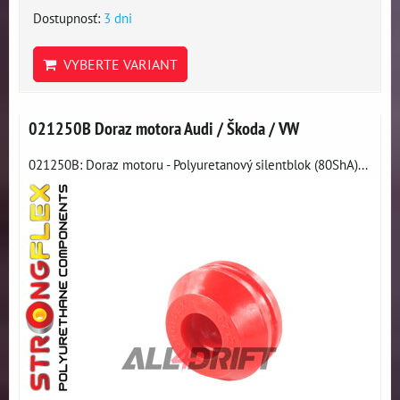
Dostupnosť:
3 dni
VYBERTE VARIANT
021250B Doraz motora Audi / Škoda / VW
021250B: Doraz motoru - Polyuretanový silentblok (80ShA)...