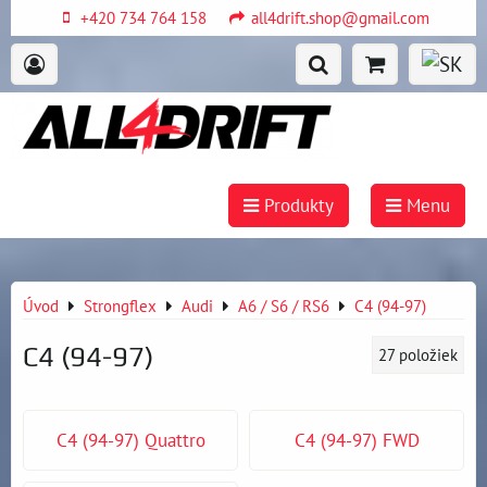
+420 734 764 158
all4drift.shop@gmail.com
Produkty
Menu
Úvod
Strongflex
Audi
A6 / S6 / RS6
C4 (94-97)
C4 (94-97)
27
položiek
C4 (94-97) Quattro
C4 (94-97) FWD