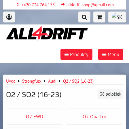
+420 734 764 158
all4drift.shop@gmail.com
Produkty
Menu
Úvod
Strongflex
Audi
Q2 / SQ2 (16-23)
Q2 / SQ2 (16-23)
38
položiek
Q2 FWD
Q2 Quattro