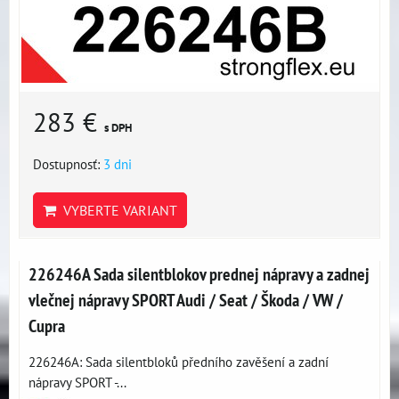
283 €
s DPH
Dostupnosť:
3 dni
VYBERTE VARIANT
226246A Sada silentblokov prednej nápravy a zadnej
vlečnej nápravy SPORT Audi / Seat / Škoda / VW /
Cupra
226246A: Sada silentbloků předního zavěšení a zadní
nápravy SPORT -...