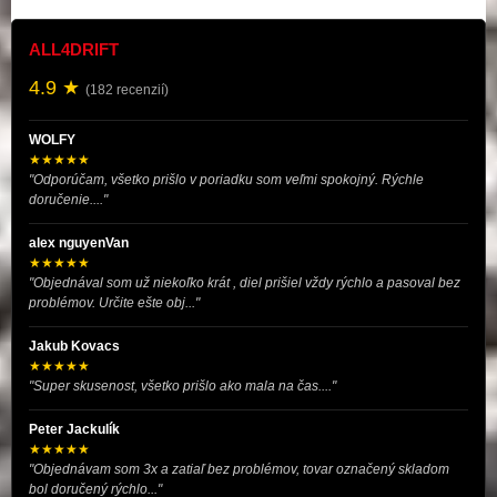
ALL4DRIFT
4.9 ★
(182 recenzií)
WOLFY
★★★★★
"Odporúčam, všetko prišlo v poriadku som veľmi spokojný. Rýchle
doručenie...."
alex nguyenVan
★★★★★
"Objednával som už niekoľko krát , diel prišiel vždy rýchlo a pasoval bez
problémov. Určite ešte obj..."
Jakub Kovacs
★★★★★
"Super skusenost, všetko prišlo ako mala na čas...."
Peter Jackulík
★★★★★
"Objednávam som 3x a zatiaľ bez problémov, tovar označený skladom
bol doručený rýchlo..."