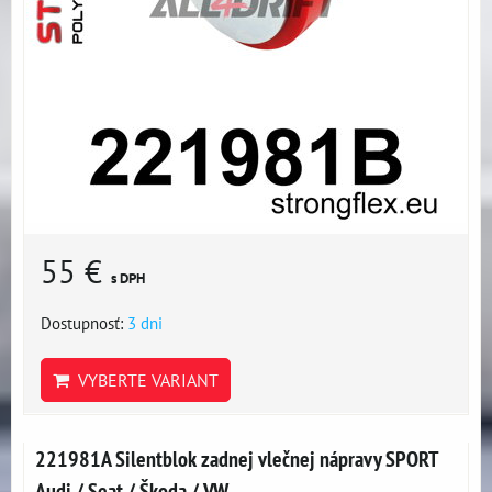
55 €
s DPH
Dostupnosť:
3 dni
VYBERTE VARIANT
221981A Silentblok zadnej vlečnej nápravy SPORT
Audi / Seat / Škoda / VW