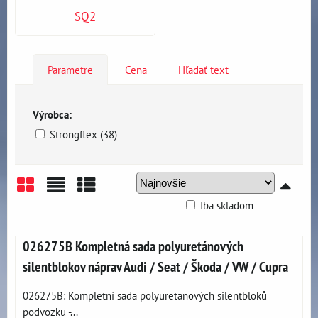
SQ2
Parametre
Cena
Hľadať text
Výrobca:
Strongflex (38)
Iba skladom
Mriežka
Zoznam
Tabuľka
026275B Kompletná sada polyuretánových
silentblokov náprav Audi / Seat / Škoda / VW / Cupra
026275B: Kompletní sada polyuretanových silentbloků
podvozku -...