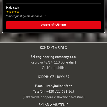
Haly štuk
★★★★★
"Spokojnosť rýchle dodanie...."
ZOBRAZIŤ VŠETKO
KONTAKT A SÍDLO
SH engineering company s.r.o.
Kaprova 42/14, 110 00 Praha 1
Česká republika
IČ DPH:
CZ14099187
E-mail:
info@all4drift.cz
Telefón:
+420 722 631 163
(Zákaznícka podpora v slovenčine/češtine)
SKLAD A VRÁTENIE