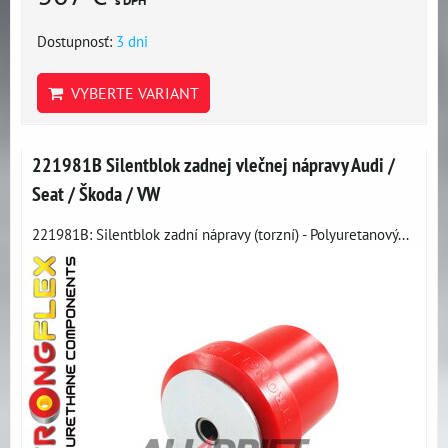
s DPH
Dostupnosť:
3 dni
VYBERTE VARIANT
221981B Silentblok zadnej vlečnej nápravy Audi /
Seat / Škoda / VW
221981B: Silentblok zadní nápravy (torzní) - Polyuretanový...