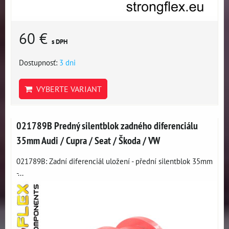
60 €
s DPH
Dostupnosť:
3 dni
VYBERTE VARIANT
021789B Predný silentblok zadného diferenciálu
35mm Audi / Cupra / Seat / Škoda / VW
021789B: Zadní diferenciál uložení - přední silentblok 35mm
-...