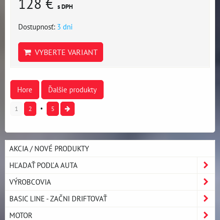
128 €
s DPH
Dostupnosť:
3 dni
VYBERTE VARIANT
Hore
Ďalšie produkty
1
2
5
AKCIA / NOVÉ PRODUKTY
HĽADAŤ PODĽA AUTA
VÝROBCOVIA
BASIC LINE - ZAČNI DRIFTOVAŤ
MOTOR