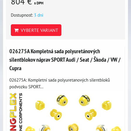
804 €
s DPH
Dostupnosť:
3 dni
VYBERTE VARIANT
026275A Kompletná sada polyuretánových
silentblokov náprav SPORT Audi / Seat / Škoda / VW /
Cupra
026275A: Kompletní sada polyuretanových silentbloků
podvozku SPORT...