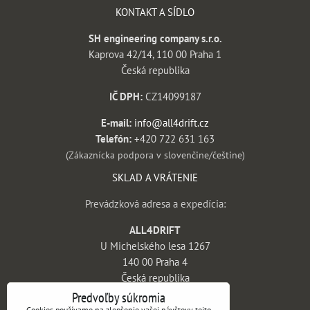
KONTAKT A SÍDLO
SH engineering company s.r.o.
Kaprova 42/14, 110 00 Praha 1
Česká republika
IČ DPH:
CZ14099187
E-mail:
info@all4drift.cz
Telefón:
+420 722 631 163
(Zákaznícka podpora v slovenčine/češtine)
SKLAD A VRÁTENIE
Prevádzková adresa a expedícia:
ALL4DRIFT
U Michelského lesa 1267
140 00 Praha 4
Česká republika
Predvoľby súkromia
INFORMÁCIE
Cookies používame na zlepšenie vašej návštevy tejto