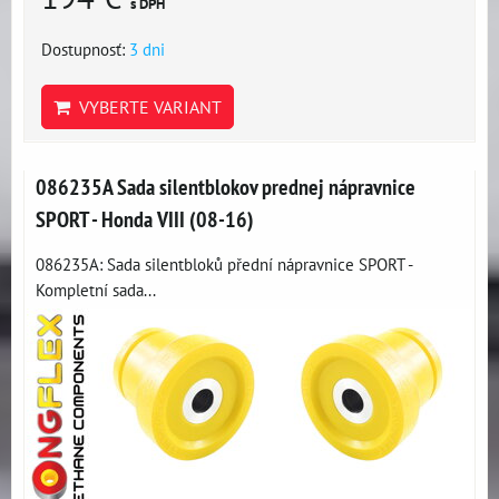
s DPH
Dostupnosť:
3 dni
VYBERTE VARIANT
086235A Sada silentblokov prednej nápravnice
SPORT - Honda VIII (08-16)
086235A: Sada silentbloků přední nápravnice SPORT -
Kompletní sada...