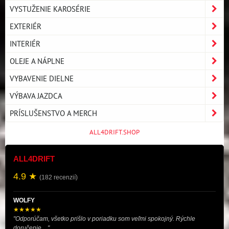
VYSTUŽENIE KAROSÉRIE
EXTERIÉR
INTERIÉR
OLEJE A NÁPLNE
VYBAVENIE DIELNE
VÝBAVA JAZDCA
PRÍSLUŠENSTVO A MERCH
ALL4DRIFT.SHOP
ALL4DRIFT
4.9 ★
(182 recenzií)
WOLFY
★★★★★
"Odporúčam, všetko prišlo v poriadku som veľmi spokojný. Rýchle
doručenie...."