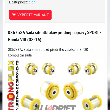
Dostupnosť:
3 dni
VYBERTE VARIANT
086238A Sada silentblokov prednej nápravy SPORT -
Honda VIII (08-16)
086238A: Sada silentbloků předního zavěšení SPORT -
Kompletní sada...