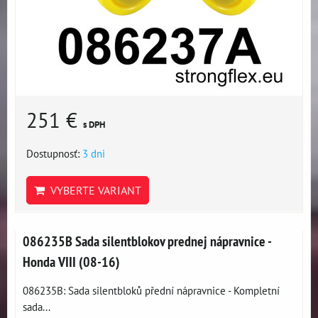
251 €
s DPH
Dostupnosť:
3 dni
VYBERTE VARIANT
086235B Sada silentblokov prednej nápravnice -
Honda VIII (08-16)
086235B: Sada silentbloků přední nápravnice - Kompletní
sada...