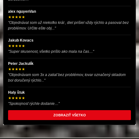
alex nguyenVan
★★★★★
"Objednával som už niekoľko krát , diel prišiel vždy rýchlo a pasoval bez
problémov. Určite ešte obj..."
Jakub Kovacs
★★★★★
"Super skusenost, všetko prišlo ako mala na čas...."
Peter Jackulík
★★★★★
"Objednávam som 3x a zatiaľ bez problémov, tovar označený skladom
bol doručený rýchlo..."
Haly štuk
★★★★★
"Spokojnosť rýchle dodanie...."
ZOBRAZIŤ VŠETKO