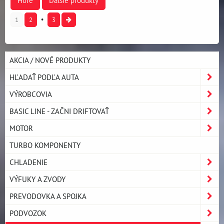
Hore
Ďalšie produkty
1
2
3
AKCIA / NOVÉ PRODUKTY
HĽADAŤ PODĽA AUTA
VÝROBCOVIA
BASIC LINE - ZAČNI DRIFTOVAŤ
MOTOR
TURBO KOMPONENTY
CHLADENIE
VÝFUKY A ZVODY
PREVODOVKA A SPOJKA
PODVOZOK