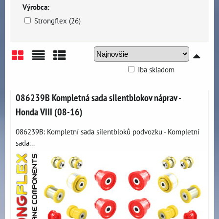
Výrobca:
Strongflex (26)
Iba skladom
Mriežka
Zoznam
Tabuľka
086239B Kompletná sada silentblokov náprav -
Honda VIII (08-16)
086239B: Kompletní sada silentbloků podvozku - Kompletní
sada...