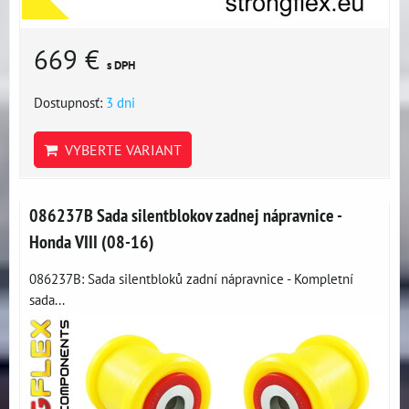
669 €
s DPH
Dostupnosť:
3 dni
VYBERTE VARIANT
086237B Sada silentblokov zadnej nápravnice -
Honda VIII (08-16)
086237B: Sada silentbloků zadní nápravnice - Kompletní
sada...