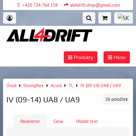
+420 734 764 158
all4drift.shop@gmail.com
Produkty
Menu
Úvod
Strongflex
Acura
TL
IV (09-14) UA8 / UA9
IV (09-14) UA8 / UA9
26
položiek
Parametre
Cena
Hľadať text