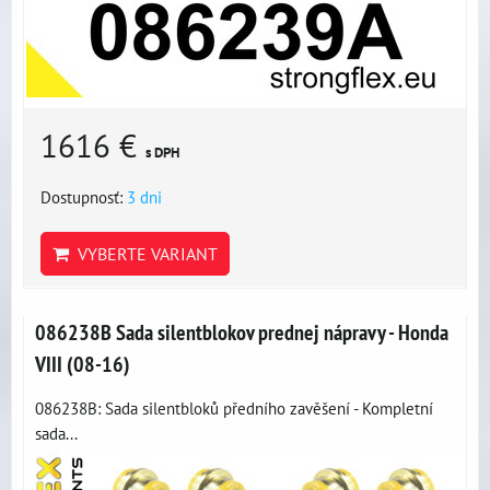
1616 €
s DPH
Dostupnosť:
3 dni
VYBERTE VARIANT
086238B Sada silentblokov prednej nápravy - Honda
VIII (08-16)
086238B: Sada silentbloků předního zavěšení - Kompletní
sada...