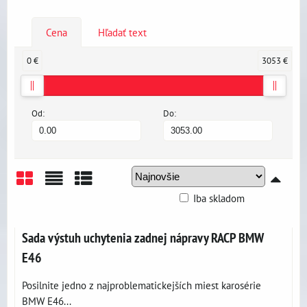
Cena
Hľadať text
0 €
3053 €
Od:
Do:
Iba skladom
Mriežka
Zoznam
Tabuľka
Sada výstuh uchytenia zadnej nápravy RACP BMW
E46
Posilnite jedno z najproblematickejších miest karosérie
BMW E46...