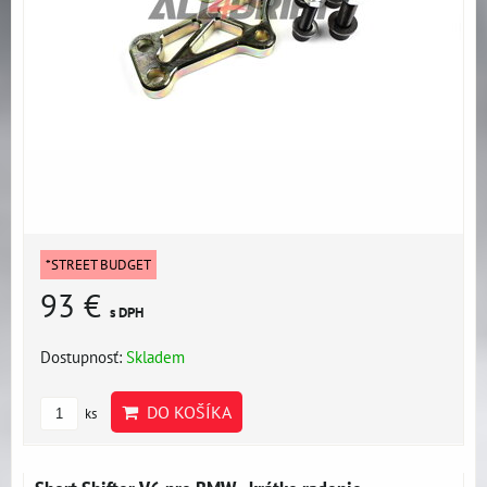
*STREET BUDGET
93 €
s DPH
Dostupnosť:
Skladem
DO KOŠÍKA
ks