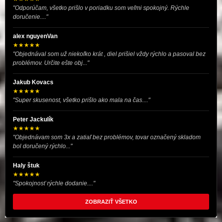
"Odporúčam, všetko prišlo v poriadku som veľmi spokojný. Rýchle
doručenie...."
alex nguyenVan
★★★★★
"Objednával som už niekoľko krát , diel prišiel vždy rýchlo a pasoval bez
problémov. Určite ešte obj..."
Jakub Kovacs
★★★★★
"Super skusenost, všetko prišlo ako mala na čas...."
Peter Jackulík
★★★★★
"Objednávam som 3x a zatiaľ bez problémov, tovar označený skladom
bol doručený rýchlo..."
Haly štuk
★★★★★
"Spokojnosť rýchle dodanie...."
ZOBRAZIŤ VŠETKO