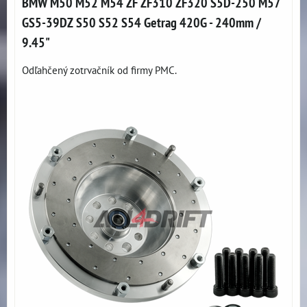
BMW M50 M52 M54 ZF ZF310 ZF320 S5D-250 M57
GS5-39DZ S50 S52 S54 Getrag 420G - 240mm /
9.45"
Odľahčený zotrvačník od firmy PMC.