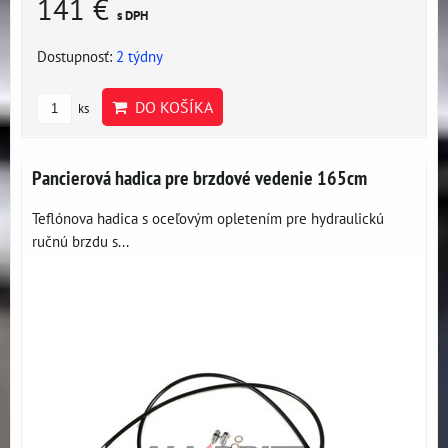
141 €
s DPH
Dostupnosť:
2 týdny
DO KOŠÍKA
ks
Pancierová hadica pre brzdové vedenie 165cm
Teflónova hadica s oceľovým opletením pre hydraulickú
ručnú brzdu s...