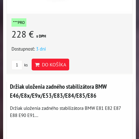
***PRO
228 €
s DPH
Dostupnosť:
3 dni
DO KOŠÍKA
ks
Držiak uloženia zadného stabilizátora BMW
E46/E8x/E9x/E53/E83/E84/E85/E86
Držiak uloženia zadného stabilizátora BMW E81 E82 E87
E88 E90 E91...