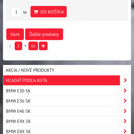
DO KOŠÍKA
ks
Hore
Ďalšie produkty
1
2
61
AKCIA / NOVÉ PRODUKTY
HĽADAŤ PODĽA AUTA
BMW E30 SK
BMW E36 SK
BMW E46 SK
BMW E9X SK
BMW E8X SK