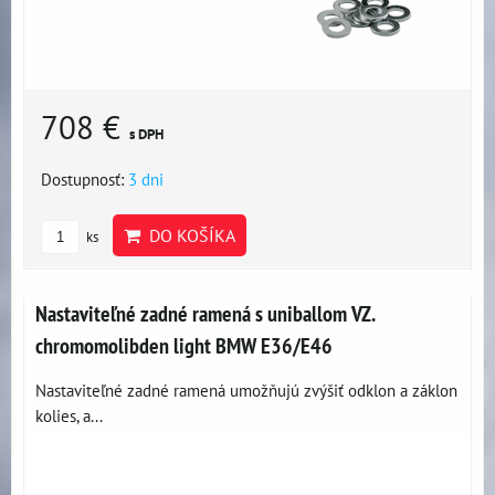
708 €
s DPH
Dostupnosť:
3 dni
DO KOŠÍKA
ks
Nastaviteľné zadné ramená s uniballom VZ.
chromomolibden light BMW E36/E46
Nastaviteľné zadné ramená umožňujú zvýšiť odklon a záklon
kolies, a...