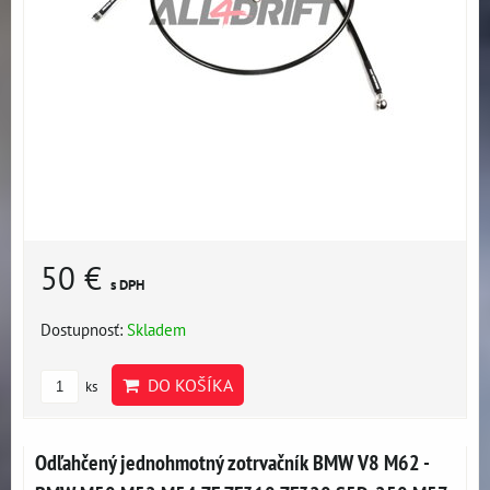
50 €
s DPH
Dostupnosť:
Skladem
DO KOŠÍKA
ks
Odľahčený jednohmotný zotrvačník BMW V8 M62 -