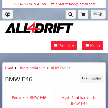
+420 734 764 158
all4drift.shop@gmail.com
Produkty
Menu
Úvod
Hľadať podľa auta
BMW E46 SK
BMW E46
546
položiek
Podvozek BMW E46
Vystužení karoserie
BMW E46