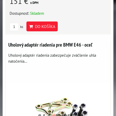
151 €
s DPH
Dostupnosť:
Skladem
DO KOŠÍKA
ks
Uholový adaptér riadenia pre BMW E46 - oceľ
Uholový adaptér riadenia zabezpečuje zväčšenie uhla
natočenia...