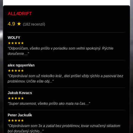
ALL4DRIFT
4.9 ★
(182 recenzií)
WOLFY
★★★★★
"Odporúčam, všetko prišlo v poriadku som veľmi spokojný. Rýchle
doručenie...."
alex nguyenVan
★★★★★
"Objednával som už niekoľko krát , diel prišiel vždy rýchlo a pasoval bez
problémov. Určite ešte obj..."
Jakub Kovacs
★★★★★
"Super skusenost, všetko prišlo ako mala na čas...."
Peter Jackulík
★★★★★
"Objednávam som 3x a zatiaľ bez problémov, tovar označený skladom
bol doručený rýchlo..."