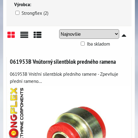
Výrobca:
Strongflex (2)
Iba skladom
Mriežka
Zoznam
Tabuľka
061953B Vnútorný silentblok predného ramena
061953B Vnitřní silentblok předního ramene - Zpevňuje
přední rameno...