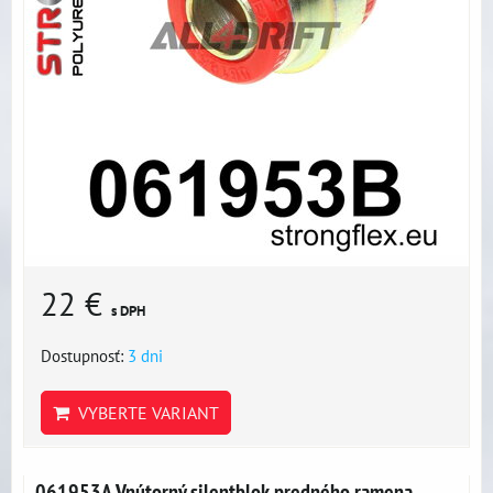
22 €
s DPH
Dostupnosť:
3 dni
VYBERTE VARIANT
061953A Vnútorný silentblok predného ramena