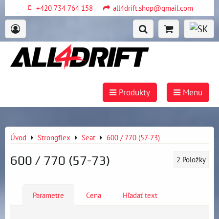
+420 734 764 158
all4drift.shop@gmail.com
Produkty
Menu
Úvod
Strongflex
Seat
600 / 770 (57-73)
600 / 770 (57-73)
2
Položky
Parametre
Cena
Hľadať text