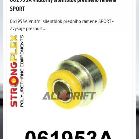
SPORT
061953A Vnitřní silentblok předního ramene SPORT -
Zvyšuje přesnost...