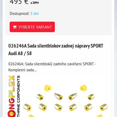
495 €
s DPH
Dostupnosť:
3 dni
VYBERTE VARIANT
026246A Sada silentblokov zadnej nápravy SPORT
Audi A8 / S8
026246A: Sada silentbloků zadního zavěšení SPORT -
Kompletní sada...