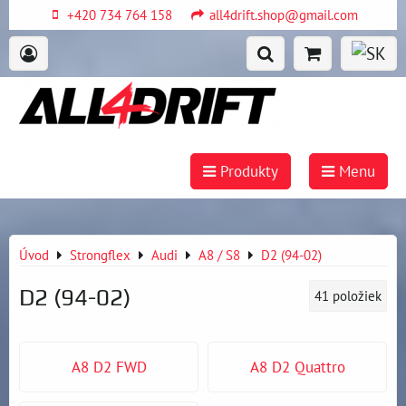
+420 734 764 158
all4drift.shop@gmail.com
Produkty
Menu
Úvod
Strongflex
Audi
A8 / S8
D2 (94-02)
D2 (94-02)
41
položiek
A8 D2 FWD
A8 D2 Quattro