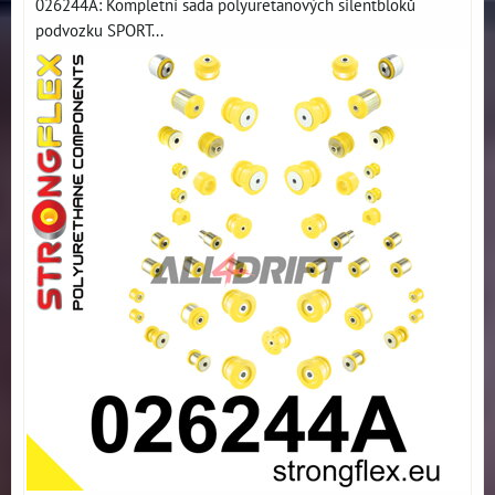
026244A: Kompletní sada polyuretanových silentbloků
podvozku SPORT...