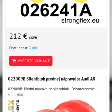
212 €
s DPH
Dostupnosť:
3 dni
VYBERTE VARIANT
022009B Silentblok prednej nápravnice Audi A8
022009B: Přední nápravnice silentblok - Polyuretanový
silentblok...