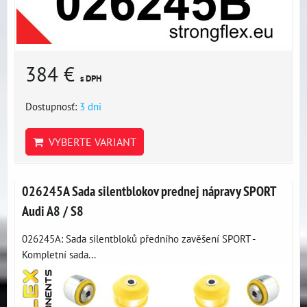
384 €
s DPH
Dostupnosť:
3 dni
VYBERTE VARIANT
026245A Sada silentblokov prednej nápravy SPORT
Audi A8 / S8
026245A: Sada silentbloků předního zavěšení SPORT -
Kompletní sada...