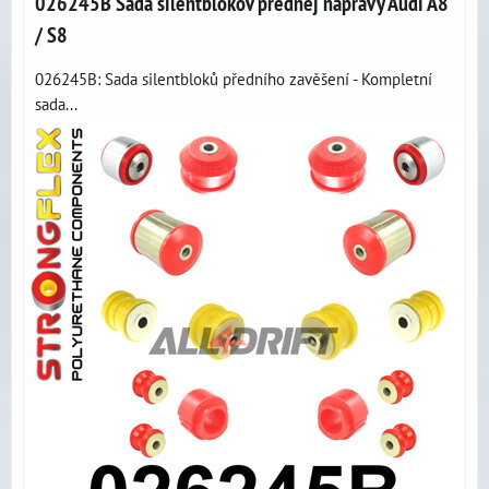
026245B Sada silentblokov prednej nápravy Audi A8
/ S8
026245B: Sada silentbloků předního zavěšení - Kompletní
sada...