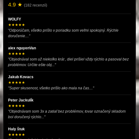
4.9 ★
(182 recenzií)
WOLFY
★★★★★
"Odporúčam, všetko prišlo v poriadku som veľmi spokojný. Rýchle
doručenie...."
alex nguyenVan
★★★★★
"Objednával som už niekoľko krát , diel prišiel vždy rýchlo a pasoval bez
problémov. Určite ešte obj..."
Jakub Kovacs
★★★★★
"Super skusenost, všetko prišlo ako mala na čas...."
Peter Jackulík
★★★★★
"Objednávam som 3x a zatiaľ bez problémov, tovar označený skladom
bol doručený rýchlo..."
Haly štuk
★★★★★