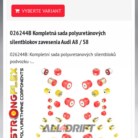
VYBERTE VARIANT
026244B Kompletná sada polyuretánových
silentblokov zavesenia Audi A8 / S8
026244B: Kompletní sada polyuretanových silentbloků
podvozku -...