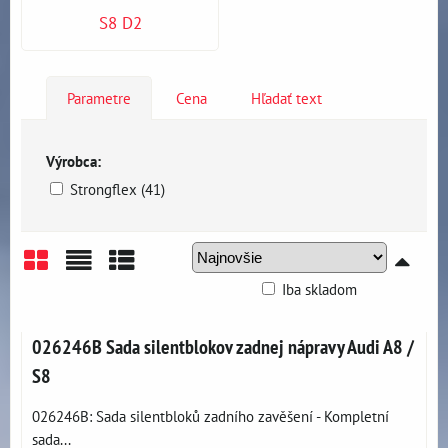
S8 D2
Parametre
Cena
Hľadať text
Výrobca:
Strongflex (41)
Iba skladom
Mriežka
Zoznam
Tabuľka
026246B Sada silentblokov zadnej nápravy Audi A8 /
S8
026246B: Sada silentbloků zadního zavěšení - Kompletní
sada...