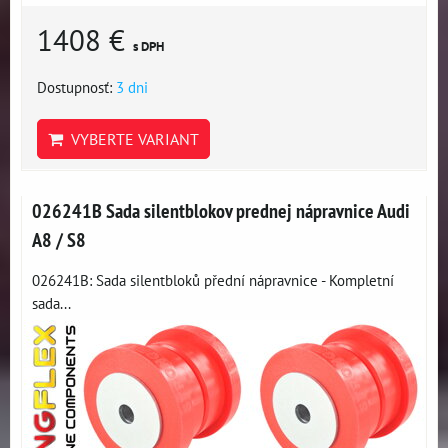
1408 €
s DPH
Dostupnosť:
3 dni
VYBERTE VARIANT
026241B Sada silentblokov prednej nápravnice Audi
A8 / S8
026241B: Sada silentbloků přední nápravnice - Kompletní
sada...