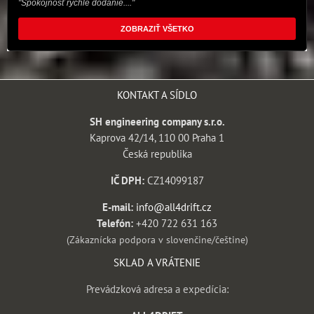
"Spokojnosť rýchle dodanie...."
ZOBRAZIŤ VŠETKO
KONTAKT A SÍDLO
SH engineering company s.r.o.
Kaprova 42/14, 110 00 Praha 1
Česká republika
IČ DPH:
CZ14099187
E-mail:
info@all4drift.cz
Telefón:
+420 722 631 163
(Zákaznícka podpora v slovenčine/češtine)
SKLAD A VRÁTENIE
Prevádzková adresa a expedícia: