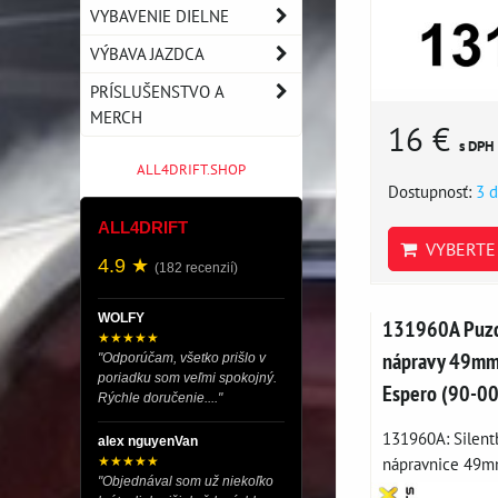
VYBAVENIE DIELNE
VÝBAVA JAZDCA
PRÍSLUŠENSTVO A
MERCH
16 €
s DPH
ALL4DRIFT.SHOP
Dostupnosť:
3 d
ALL4DRIFT
VYBERTE 
4.9 ★
(182 recenzií)
WOLFY
131960A Puzd
★★★★★
nápravy 49mm
"Odporúčam, všetko prišlo v
poriadku som veľmi spokojný.
Espero (90-00
Rýchle doručenie...."
131960A: Silent
alex nguyenVan
nápravnice 49mm
★★★★★
"Objednával som už niekoľko