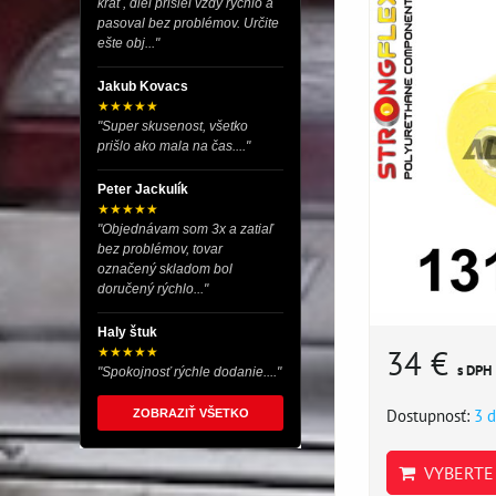
krát , diel prišiel vždy rýchlo a
pasoval bez problémov. Určite
ešte obj..."
Jakub Kovacs
★★★★★
"Super skusenost, všetko
prišlo ako mala na čas...."
Peter Jackulík
★★★★★
"Objednávam som 3x a zatiaľ
bez problémov, tovar
označený skladom bol
doručený rýchlo..."
Haly štuk
34 €
★★★★★
s DPH
"Spokojnosť rýchle dodanie...."
Dostupnosť:
3 d
ZOBRAZIŤ VŠETKO
VYBERTE 