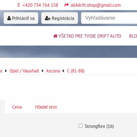
+420 734 764 158
all4drift.shop@gmail.com
Prihlásiť sa
Registrácia
VŠETKO PRE TVOJE DRIFT AUTO
BL
ex
Opel / Vauxhall
Ascona
C (81-88)
Cena
Hľadať text
Strongflex (16)