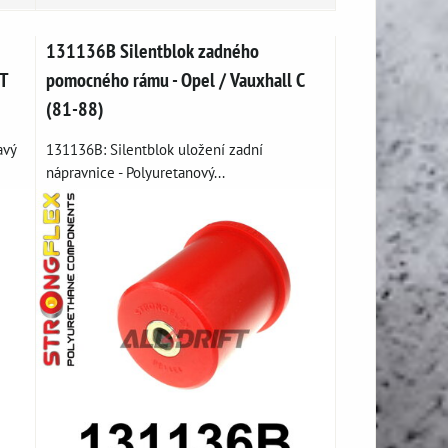
131136B Silentblok zadného
T
pomocného rámu - Opel / Vauxhall C
(81-88)
avý
131136B: Silentblok uložení zadní
nápravnice - Polyuretanový...