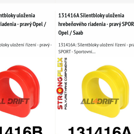
tbloky uloženia
131416A Silentbloky uloženia
adenia - pravý Opel /
hrebeňového riadenia - pravý SPOR
Opel / Saab
loky uložení řízení - pravý -
131416A: Silentbloky uložení řízení - pr
SPORT - Sportovní...