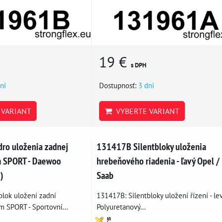
19 €
s DPH
ni
Dostupnosť:
3 dni
VARIANT
VYBERTE VARIANT
ro uloženia zadnej
131417B Silentbloky uloženia
 SPORT - Daewoo
hrebeňového riadenia - ľavý Opel /
)
Saab
blok uložení zadní
131417B: Silentbloky uložení řízení - lev
 SPORT - Sportovní...
Polyuretanový...