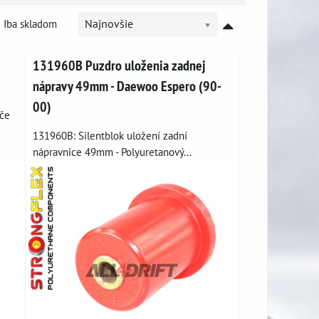
Iba skladom
Najnovšie
131960B Puzdro uloženia zadnej
nápravy 49mm - Daewoo Espero (90-
00)
yče
131960B: Silentblok uložení zadní
nápravnice 49mm - Polyuretanový...