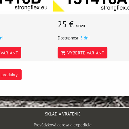
25 €
s DPH
ni
Dostupnosť:
3 dni
VARIANT
VYBERTE VARIANT
e produkty
SKLAD A VRÁTENIE
Prevádzková adresa a expedícia: