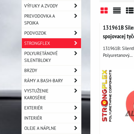
VÝFUKY A ZVODY
PREVODOVKA A
Mriežka
Zozn
Ta
SPOJKA
131961B Silen
PODVOZOK
spojovacej tyč
STRONGFLEX
131961B: Silentb
POLYURETÁNOVÉ
Polyuretanový...
SILENTBLOKY
BRZDY
RÁMY A BASH-BARY
VYSTUŽENIE
KAROSÉRIE
EXTERIÉR
INTERIÉR
OLEJE A NÁPLNE