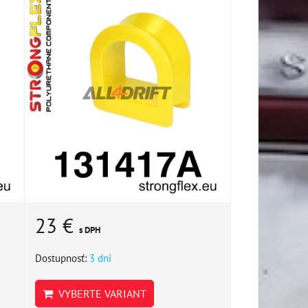
23 €
s DPH
Dostupnosť:
3 dni
VYBERTE VARIANT