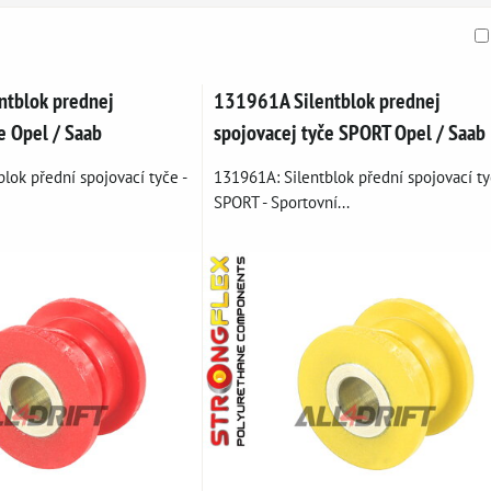
am
buľka
tblok prednej
131961A Silentblok prednej
e Opel / Saab
spojovacej tyče SPORT Opel / Saab
lok přední spojovací tyče -
131961A: Silentblok přední spojovací t
SPORT - Sportovní...