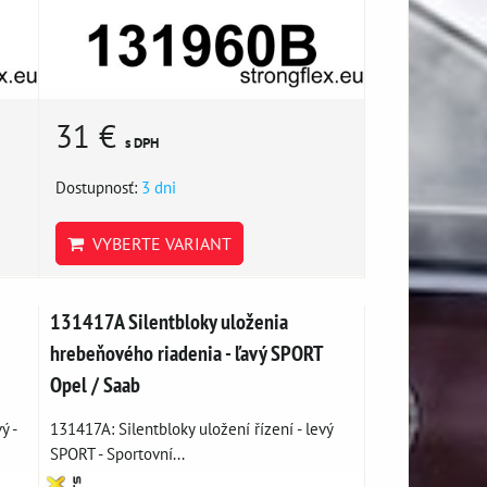
31 €
s DPH
Dostupnosť:
3 dni
VYBERTE VARIANT
131417A Silentbloky uloženia
hrebeňového riadenia - ľavý SPORT
Opel / Saab
ý -
131417A: Silentbloky uložení řízení - levý
SPORT - Sportovní...