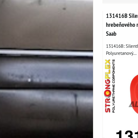
131416B Silen
hrebeňového ri
Saab
131416B: Silentb
Polyuretanový...