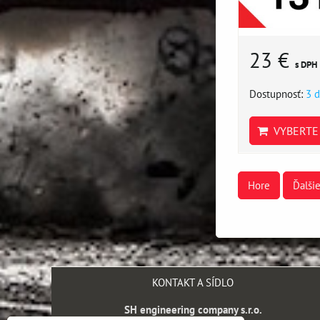
23 €
s DPH
Dostupnosť:
3 d
VYBERTE 
Hore
Ďalši
KONTAKT A SÍDLO
SH engineering company s.r.o.