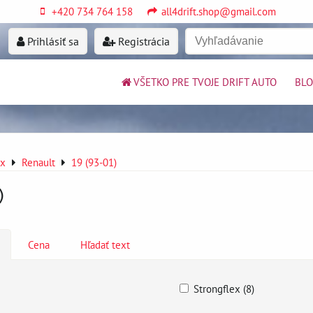
+420 734 764 158
all4drift.shop@gmail.com
Prihlásiť sa
Registrácia
VŠETKO PRE TVOJE DRIFT AUTO
BL
ex
Renault
19 (93-01)
)
Cena
Hľadať text
Strongflex (8)