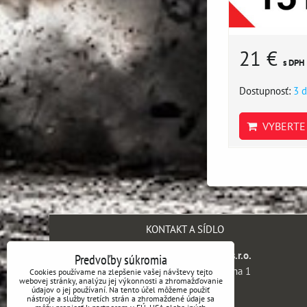
21 €
s DPH
Dostupnosť:
3 d
VYBERTE 
KONTAKT A SÍDLO
SH engineering company s.r.o.
Predvoľby súkromia
Kaprova 42/14, 110 00 Praha 1
Cookies používame na zlepšenie vašej návštevy tejto
webovej stránky, analýzu jej výkonnosti a zhromažďovanie
Česká republika
údajov o jej používaní. Na tento účel môžeme použiť
nástroje a služby tretích strán a zhromaždené údaje sa