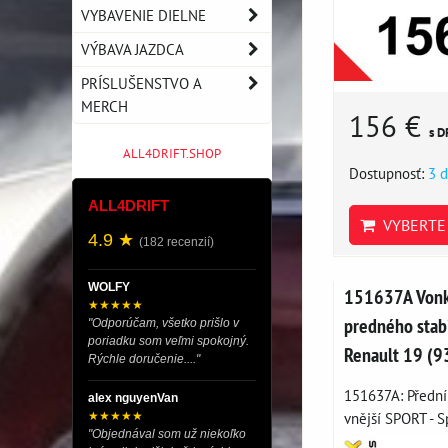
VYBAVENIE DIELNE
VÝBAVA JAZDCA
PRÍSLUŠENSTVO A
MERCH
156 €
s D
ALL4DRIFT.SHOP
Dostupnosť:
3 d
ALL4DRIFT
VYBERTE 
4.9 ★
(182 recenzií)
WOLFY
151637A Vonka
★★★★★
predného stabi
"Odporúčam, všetko prišlo v
poriadku som veľmi spokojný.
Renault 19 (9
Rýchle doručenie...."
151637A: Přední 
alex nguyenVan
vnější SPORT - Sp
★★★★★
"Objednával som už niekoľko