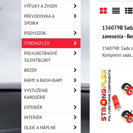
VÝFUKY A ZVODY
PREVODOVKA A
Mriežka
Zozn
Ta
SPOJKA
156079B Sada
PODVOZOK
zavesenia - R
STRONGFLEX
156079B: Sada si
POLYURETÁNOVÉ
Kompletní sada..
SILENTBLOKY
BRZDY
RÁMY A BASH-BARY
VYSTUŽENIE
KAROSÉRIE
EXTERIÉR
INTERIÉR
OLEJE A NÁPLNE