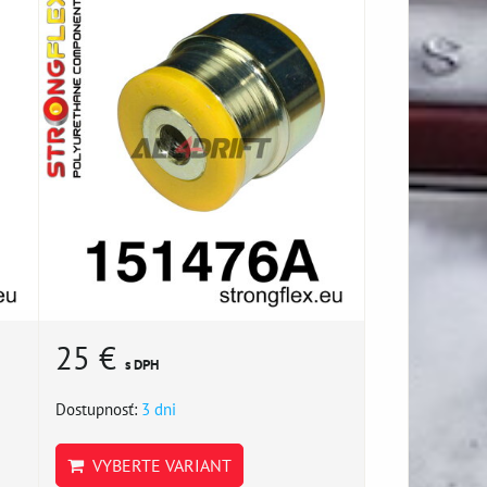
25 €
s DPH
Dostupnosť:
3 dni
VYBERTE VARIANT