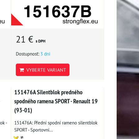
21 €
s DPH
Dostupnosť:
3 dni
VYBERTE VARIANT
151476A Silentblok predného
-
spodného ramena SPORT - Renault 19
(93-01)
ok -
151476A: Přední spodní rameno silentblok
SPORT - Sportovní...