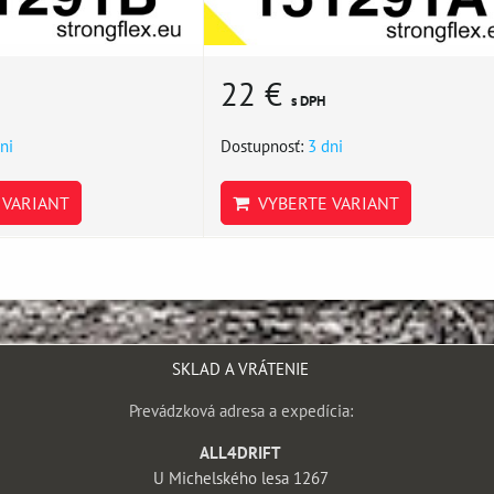
22 €
s DPH
ni
Dostupnosť:
3 dni
VARIANT
VYBERTE VARIANT
SKLAD A VRÁTENIE
Prevádzková adresa a expedícia:
ALL4DRIFT
U Michelského lesa 1267