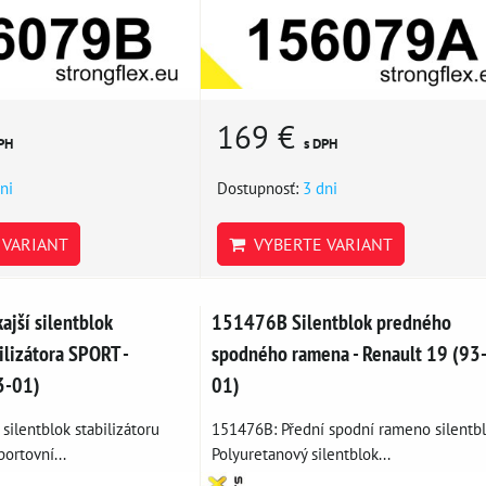
169 €
PH
s DPH
ni
Dostupnosť:
3 dni
VARIANT
VYBERTE VARIANT
jší silentblok
151476B Silentblok predného
lizátora SPORT -
spodného ramena - Renault 19 (93
3-01)
01)
silentblok stabilizátoru
151476B: Přední spodní rameno silentbl
ortovní...
Polyuretanový silentblok...