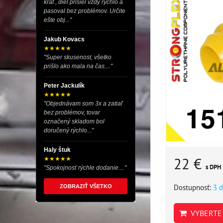
krát , diel prišiel vždy rýchlo a
pasoval bez problémov. Určite
ešte obj..."
Jakub Kovacs
★★★★★
"Super skusenost, všetko
prišlo ako mala na čas...."
Peter Jackulík
★★★★★
"Objednávam som 3x a zatiaľ
bez problémov, tovar
označený skladom bol
doručený rýchlo..."
Haly štuk
22 €
★★★★★
s DPH
"Spokojnosť rýchle dodanie...."
Dostupnosť:
3 d
ZOBRAZIŤ VŠETKO
VYBERTE 