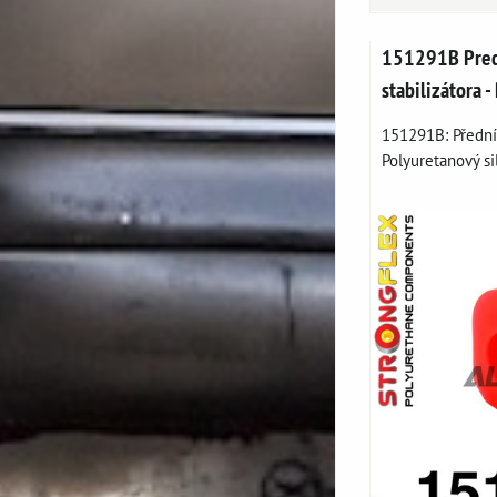
151291B Predn
stabilizátora 
151291B: Přední 
Polyuretanový sil