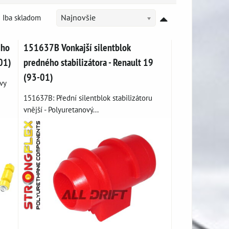
Iba skladom
Najnovšie
ého
151637B Vonkajší silentblok
01)
predného stabilizátora - Renault 19
(93-01)
vy
151637B: Přední silentblok stabilizátoru
vnější - Polyuretanový...