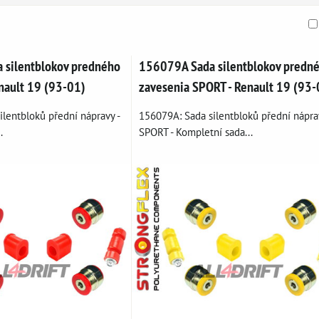
am
buľka
 silentblokov predného
156079A Sada silentblokov predn
enault 19 (93-01)
zavesenia SPORT - Renault 19 (93-
lentbloků přední nápravy -
156079A: Sada silentbloků přední nápra
.
SPORT - Kompletní sada...