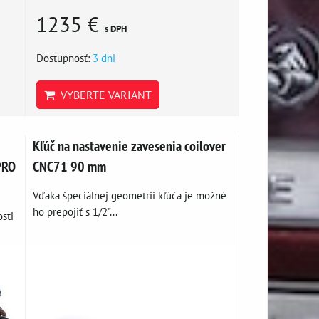
1235 €
s DPH
Dostupnosť:
3 dni
VYBERTE VARIANT
Kľúč na nastavenie zavesenia coilover
PRO
CNC71 90 mm
Vďaka špeciálnej geometrii kľúča je možné
ho prepojiť s 1/2"...
sti