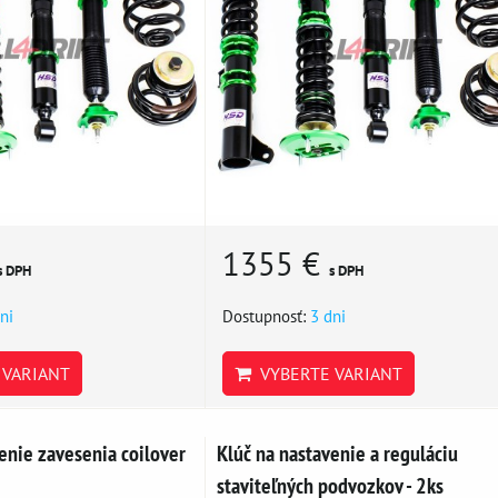
1355 €
s DPH
s DPH
ni
Dostupnosť:
3 dni
VARIANT
VYBERTE VARIANT
enie zavesenia coilover
Klúč na nastavenie a reguláciu
staviteľných podvozkov - 2ks