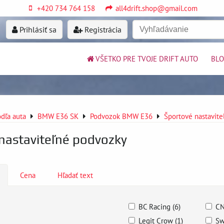
+420 734 764 158
all4drift.shop@gmail.com
Prihlásiť sa
Registrácia
VŠETKO PRE TVOJE DRIFT AUTO
BL
dľa auta
BMW E36 SK
Podvozok BMW E36
Športové nastavit
nastaviteľné podvozky
Cena
Hľadať text
BC Racing (6)
CN
Legit Crow (1)
Sw