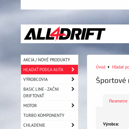
AKCIA / NOVÉ PRODUKTY
Úvod
Hľadať po
HĽADAŤ PODĽA AUTA
Športové 
VÝROBCOVIA
BASIC LINE - ZAČNI
DRIFTOVAŤ
Parametre
MOTOR
TURBO KOMPONENTY
Výrobca:
CHLADENIE