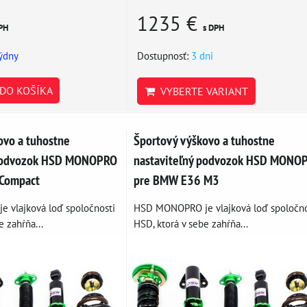
1235 €
PH
s DPH
týdny
Dostupnosť:
3 dni
DO KOŠÍKA
VYBERTE VARIANT
ovo a tuhostne
Športový výškovo a tuhostne
 podvozok HSD MONOPRO
nastaviteľný podvozok HSD MONO
Compact
pre BMW E36 M3
 vlajková loď spoločnosti
HSD MONOPRO je vlajková loď spoločno
e zahŕňa...
HSD, ktorá v sebe zahŕňa...