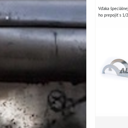
Vďaka špeciálne
ho prepojiť s 1/2"