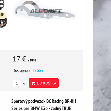
17 €
s DPH
Dostupnosť:
1 týden
DO KOŠÍKA
ks
Športový podvozok BC Racing BR-RH
Series pre BMW E36 - zadný TRUE