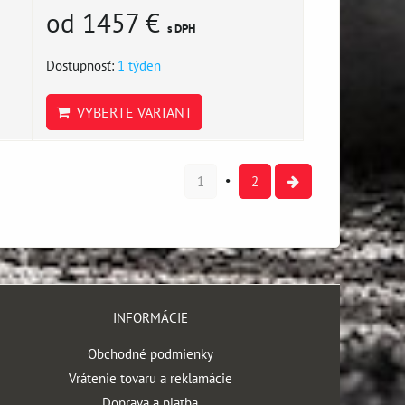
od 1457 €
s DPH
Dostupnosť:
1 týden
VYBERTE VARIANT
1
2
INFORMÁCIE
Obchodné podmienky
Vrátenie tovaru a reklamácie
Doprava a platba