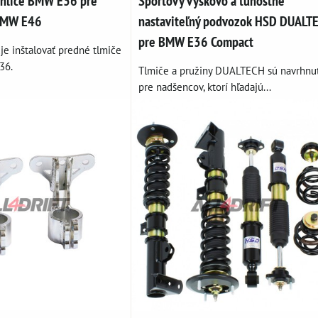
ehlice BMW E36 pre
Športový výškovo a tuhostne
 BMW E46
nastaviteľný podvozok HSD DUALT
pre BMW E36 Compact
e inštalovať predné tlmiče
36.
Tlmiče a pružiny DUALTECH sú navrhnu
pre nadšencov, ktorí hľadajú...