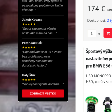
krát , diel prišiel vždy rýchlo a
174 €
pasoval bez problémov. Určite
s D
ešte obj..."
Dostupnosť:
2 
Jakub Kovacs
★★★★★
"Super skusenost, všetko
ks
prišlo ako mala na čas...."
Peter Jackulík
★★★★★
Športový výšk
"Objednávam som 3x a zatiaľ
bez problémov, tovar
nastaviteľný
označený skladom bol
pre BMW E36 
doručený rýchlo..."
HSD MONOPRO je
Haly štuk
★★★★★
HSD, ktorá v seb
"Spokojnosť rýchle dodanie...."
ZOBRAZIŤ VŠETKO