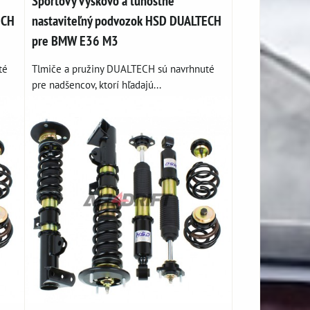
Športový výškovo a tuhostne
ECH
nastaviteľný podvozok HSD DUALTECH
pre BMW E36 M3
té
Tlmiče a pružiny DUALTECH sú navrhnuté
pre nadšencov, ktorí hľadajú...