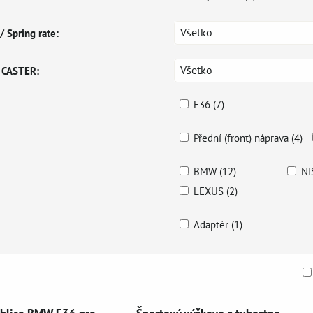
Všetko
/ Spring rate:
Všetko
/ CASTER:
E36 (7)
Přední (front) náprava (4)
BMW (12)
NI
LEXUS (2)
Adaptér (1)
am
buľka