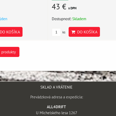
43 €
s DPH
týden
Dostupnosť:
Skladem
DO KOŠÍKA
DO KOŠÍKA
ks
e produkty
SKLAD A VRÁTENIE
Prevádzková adresa a expedícia:
ALL4DRIFT
U Michelského lesa 1267