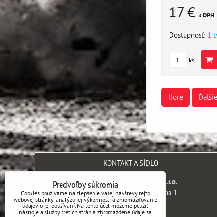
17 €
s DPH
Dostupnosť:
1 
ks
Hore
Ďalši
KONTAKT A SÍDLO
SH engineering company s.r.o.
Predvoľby súkromia
Kaprova 42/14, 110 00 Praha 1
Cookies používame na zlepšenie vašej návštevy tejto
webovej stránky, analýzu jej výkonnosti a zhromažďovanie
Česká republika
údajov o jej používaní. Na tento účel môžeme použiť
nástroje a služby tretích strán a zhromaždené údaje sa