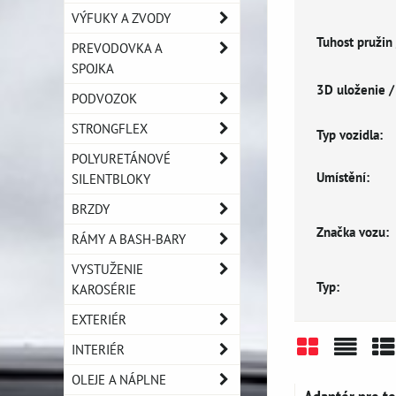
VÝFUKY A ZVODY
Tuhost pružin 
PREVODOVKA A
SPOJKA
3D uloženie 
PODVOZOK
STRONGFLEX
Typ vozidla:
POLYURETÁNOVÉ
Umístění:
SILENTBLOKY
BRZDY
Značka vozu:
RÁMY A BASH-BARY
VYSTUŽENIE
Typ:
KAROSÉRIE
EXTERIÉR
INTERIÉR
Mriežka
Zozn
Ta
OLEJE A NÁPLNE