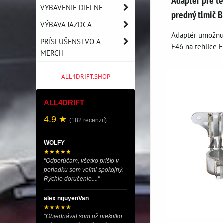
Adaptér pre t
VYBAVENIE DIELNE
predný tlmič
VÝBAVA JAZDCA
Adaptér umožnuj
PRÍSLUŠENSTVO A
E46 na tehlice E
MERCH
ALL4DRIFT.SHOP
ALL4DRIFT
4.9 ★
(182 recenzií)
WOLFY
★★★★★
"Odporúčam, všetko prišlo v
poriadku som veľmi spokojný.
Rýchle doručenie...."
alex nguyenVan
★★★★★
"Objednával som už niekoľko