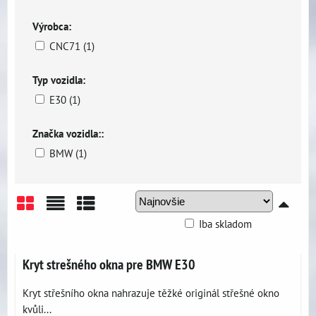
Výrobca:
CNC71 (1)
Typ vozidla:
E30 (1)
Značka vozidla::
BMW (1)
Iba skladom
Mriežka
Zoznam
Tabuľka
Kryt strešného okna pre BMW E30
Kryt střešního okna nahrazuje těžké originál střešné okno
kvůli...