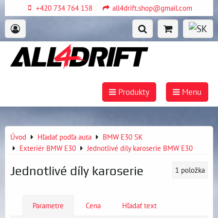
+420 734 764 158
all4drift.shop@gmail.com
Produkty
Menu
Úvod
Hľadať podľa auta
BMW E30 SK
Exteriér BMW E30
Jednotlivé díly karoserie BMW E30
Jednotlivé díly karoserie
1
položka
Parametre
Cena
Hľadať text