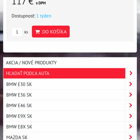
117 €
s DPH
Dostupnosť:
1 týden
DO KOŠÍKA
ks
AKCIA / NOVÉ PRODUKTY
HĽADAŤ PODĽA AUTA
BMW E30 SK
BMW E36 SK
BMW E46 SK
BMW E9X SK
BMW E8X SK
MAZDA SK