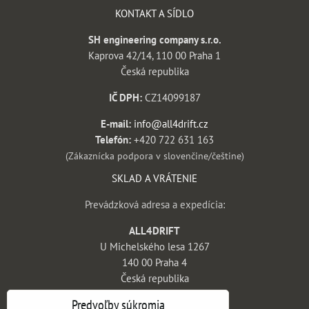
KONTAKT A SÍDLO
SH engineering company s.r.o.
Kaprova 42/14, 110 00 Praha 1
Česká republika
IČ DPH:
CZ14099187
E-mail:
info@all4drift.cz
Telefón:
+420 722 631 163
(Zákaznícka podpora v slovenčine/češtine)
SKLAD A VRÁTENIE
Prevádzková adresa a expedícia:
ALL4DRIFT
U Michelského lesa 1267
140 00 Praha 4
Česká republika
INFORMÁCIE
Predvoľby súkromia