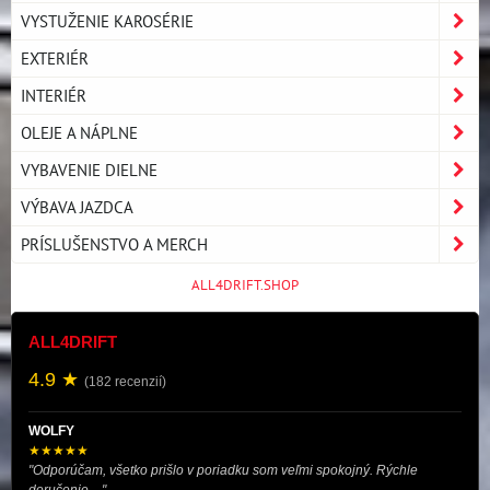
VYSTUŽENIE KAROSÉRIE
EXTERIÉR
INTERIÉR
OLEJE A NÁPLNE
VYBAVENIE DIELNE
VÝBAVA JAZDCA
PRÍSLUŠENSTVO A MERCH
ALL4DRIFT.SHOP
ALL4DRIFT
4.9 ★
(182 recenzií)
WOLFY
★★★★★
"Odporúčam, všetko prišlo v poriadku som veľmi spokojný. Rýchle