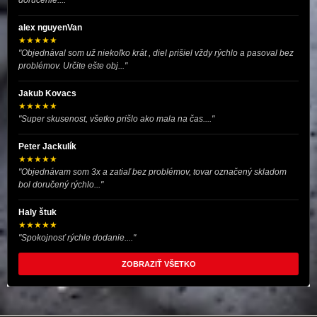
doručenie...."
alex nguyenVan
★★★★★
"Objednával som už niekoľko krát , diel prišiel vždy rýchlo a pasoval bez
problémov. Určite ešte obj..."
Jakub Kovacs
★★★★★
"Super skusenost, všetko prišlo ako mala na čas...."
Peter Jackulík
★★★★★
"Objednávam som 3x a zatiaľ bez problémov, tovar označený skladom
bol doručený rýchlo..."
Haly štuk
★★★★★
"Spokojnosť rýchle dodanie...."
ZOBRAZIŤ VŠETKO