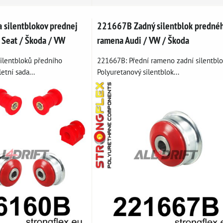
silentblokov prednej
221667B Zadný silentblok predné
 Seat / Škoda / VW
ramena Audi / VW / Škoda
ilentbloků předního
221667B: Přední rameno zadní silentblo
etní sada...
Polyuretanový silentblok...