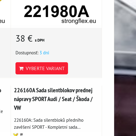
38 €
s DPH
Dostupnosť:
3 dni
VYBERTE VARIANT
o
226160A Sada silentblokov prednej
nápravy SPORT Audi / Seat / Škoda /
VW
če
226160A: Sada silentbloků předního
zavěšení SPORT - Kompletní sada...