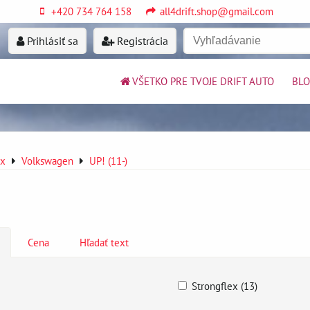
+420 734 764 158
all4drift.shop@gmail.com
Prihlásiť sa
Registrácia
VŠETKO PRE TVOJE DRIFT AUTO
BL
ex
Volkswagen
UP! (11-)
Cena
Hľadať text
Strongflex (13)