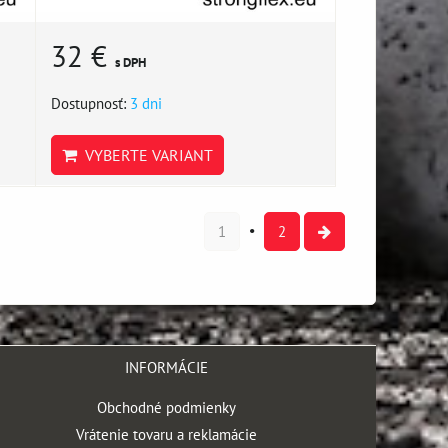
32 €
s DPH
Dostupnosť:
3 dni
VYBERTE VARIANT
1
2
INFORMÁCIE
Obchodné podmienky
Vrátenie tovaru a reklamácie