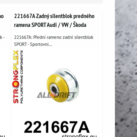
ho
221667A Zadný silentblok predného
ramena SPORT Audi / VW / Škoda
k -
221667A: Přední rameno zadní silentblok
SPORT - Sportovní...