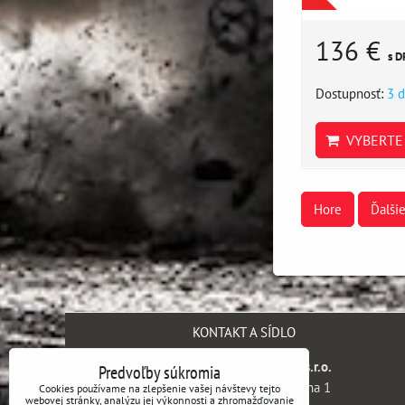
136 €
s D
Dostupnosť:
3 d
VYBERTE 
Hore
Ďalši
KONTAKT A SÍDLO
SH engineering company s.r.o.
Predvoľby súkromia
Kaprova 42/14, 110 00 Praha 1
Cookies používame na zlepšenie vašej návštevy tejto
webovej stránky, analýzu jej výkonnosti a zhromažďovanie