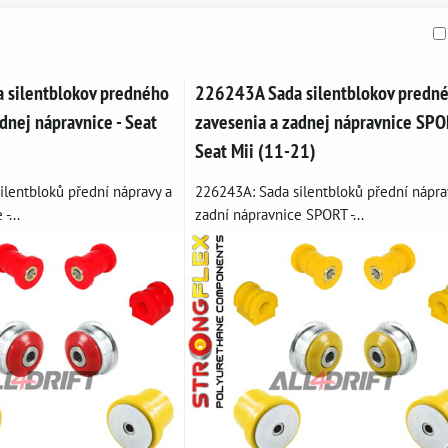
am
buľka
 silentblokov predného
226243A Sada silentblokov predn
dnej nápravnice - Seat
zavesenia a zadnej nápravnice SPO
Seat Mii (11-21)
ilentbloků přední nápravy a
226243A: Sada silentbloků přední nápra
-...
zadní nápravnice SPORT -...