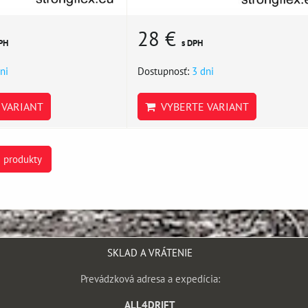
28 €
PH
s DPH
ni
Dostupnosť:
3 dni
VARIANT
VYBERTE VARIANT
e produkty
SKLAD A VRÁTENIE
Prevádzková adresa a expedícia:
ALL4DRIFT