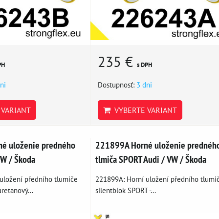
235 €
PH
s DPH
ni
Dostupnosť:
3 dni
VARIANT
VYBERTE VARIANT
é uloženie predného
221899A Horné uloženie prednéh
VW / Škoda
tlmiča SPORT Audi / VW / Škoda
uložení předního tlumiče
221899A: Horní uložení předního tlumi
uretanový...
silentblok SPORT -...