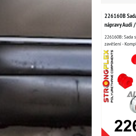
226160B Sada 
nápravy Audi /
226160B: Sada s
zavěšení - Kompl