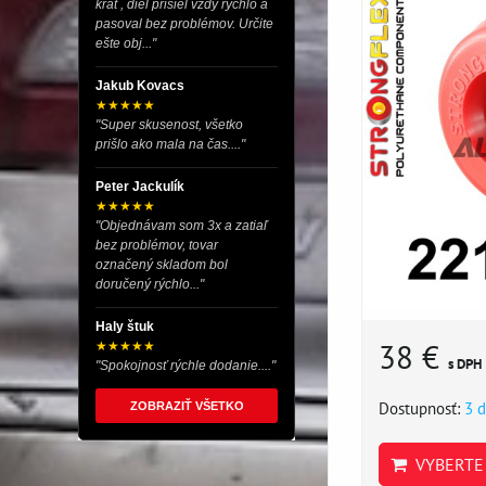
krát , diel prišiel vždy rýchlo a
pasoval bez problémov. Určite
ešte obj..."
Jakub Kovacs
★★★★★
"Super skusenost, všetko
prišlo ako mala na čas...."
Peter Jackulík
★★★★★
"Objednávam som 3x a zatiaľ
bez problémov, tovar
označený skladom bol
doručený rýchlo..."
Haly štuk
38 €
★★★★★
s DPH
"Spokojnosť rýchle dodanie...."
Dostupnosť:
3 d
ZOBRAZIŤ VŠETKO
VYBERTE 