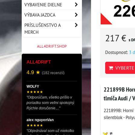
VYBAVENIE DIELNE
VÝBAVA JAZDCA
PRÍSLUŠENSTVO A
MERCH
217 €
s D
ALL4DRIFT.SHOP
Dostupnosť:
3 d
ALL4DRIFT
VYBERTE 
4.9 ★
(182 recenzií)
WOLFY
221899B Horn
★★★★★
tlmiča Audi / 
"Odporúčam, všetko prišlo v
poriadku som veľmi spokojný.
Rýchle doručenie...."
221899B: Horní 
silentblok - Poly
alex nguyenVan
★★★★★
"Objednával som už niekoľko