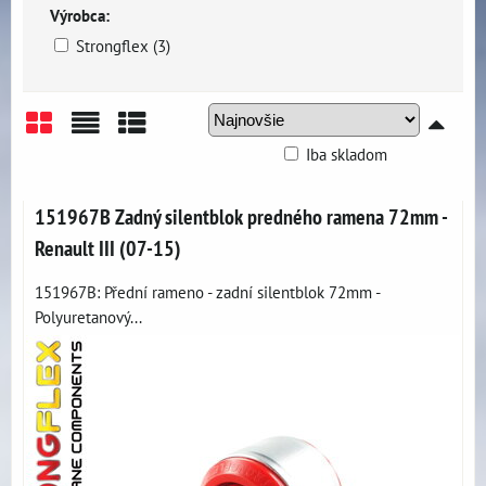
Výrobca:
Strongflex (3)
Iba skladom
Mriežka
Zoznam
Tabuľka
151967B Zadný silentblok predného ramena 72mm -
Renault III (07-15)
151967B: Přední rameno - zadní silentblok 72mm -
Polyuretanový...