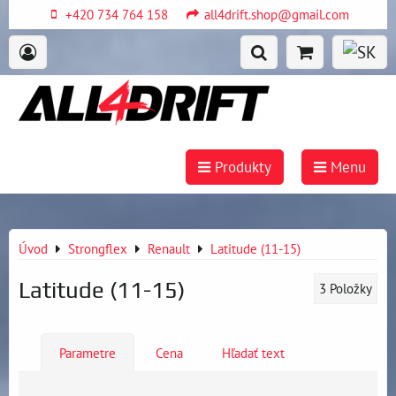
+420 734 764 158
all4drift.shop@gmail.com
Produkty
Menu
Úvod
Strongflex
Renault
Latitude (11-15)
Latitude (11-15)
3
Položky
Parametre
Cena
Hľadať text