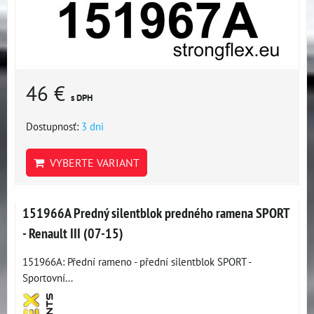
46 €
s DPH
Dostupnosť:
3 dni
VYBERTE VARIANT
151966A Predný silentblok predného ramena SPORT
- Renault III (07-15)
151966A: Přední rameno - přední silentblok SPORT -
Sportovní...