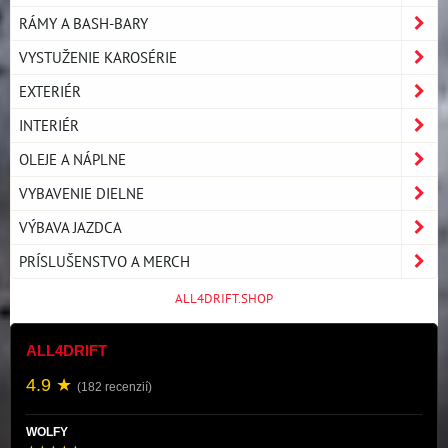
RÁMY A BASH-BARY
VYSTUŽENIE KAROSÉRIE
EXTERIÉR
INTERIÉR
OLEJE A NÁPLNE
VYBAVENIE DIELNE
VÝBAVA JAZDCA
PRÍSLUŠENSTVO A MERCH
ALL4DRIFT.SHOP
ALL4DRIFT
4.9 ★
(182 recenzií)
WOLFY