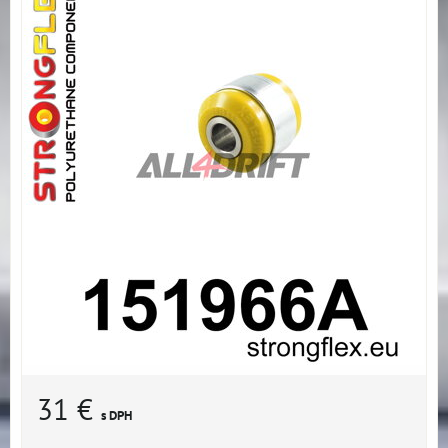
31 €
s DPH