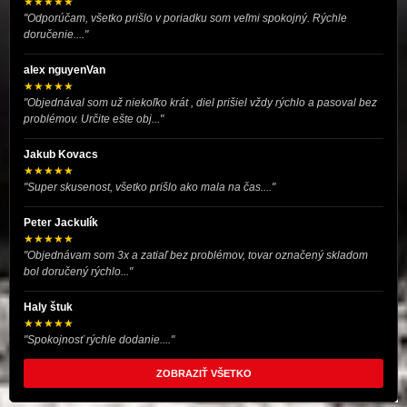
★★★★★
"Odporúčam, všetko prišlo v poriadku som veľmi spokojný. Rýchle
doručenie...."
alex nguyenVan
★★★★★
"Objednával som už niekoľko krát , diel prišiel vždy rýchlo a pasoval bez
problémov. Určite ešte obj..."
Jakub Kovacs
★★★★★
"Super skusenost, všetko prišlo ako mala na čas...."
Peter Jackulík
★★★★★
"Objednávam som 3x a zatiaľ bez problémov, tovar označený skladom
bol doručený rýchlo..."
Haly štuk
★★★★★
"Spokojnosť rýchle dodanie...."
ZOBRAZIŤ VŠETKO