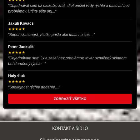
★★★★★
"Objednával som už niekoľko krát , diel prišiel vždy rýchlo a pasoval bez
problémov. Určite ešte obj..."
Jakub Kovacs
★★★★★
"Super skusenost, všetko prišlo ako mala na čas...."
Peter Jackulík
★★★★★
"Objednávam som 3x a zatiaľ bez problémov, tovar označený skladom
bol doručený rýchlo..."
Haly štuk
★★★★★
"Spokojnosť rýchle dodanie...."
ZOBRAZIŤ VŠETKO
KONTAKT A SÍDLO