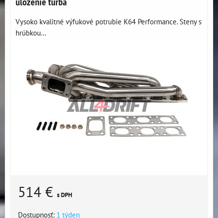
uloženie turba
Vysoko kvalitné výfukové potrubie K64 Performance. Steny s
hrúbkou...
514 €
s DPH
Dostupnosť:
1 týden