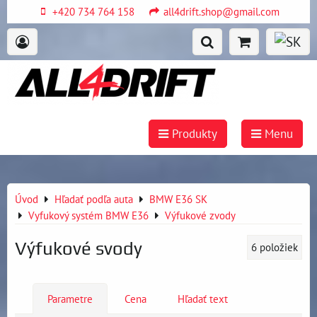
+420 734 764 158
all4drift.shop@gmail.com
Produkty
Menu
Úvod
Hľadať podľa auta
BMW E36 SK
Vyfukový systém BMW E36
Výfukové zvody
Výfukové svody
6
položiek
Parametre
Cena
Hľadať text