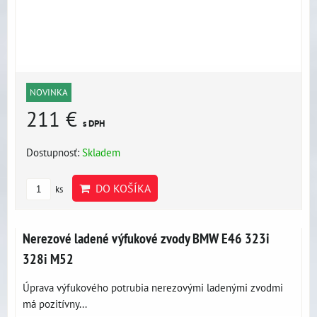
NOVINKA
211 €
s DPH
Dostupnosť:
Skladem
DO KOŠÍKA
ks
Nerezové ladené výfukové zvody BMW E46 323i
328i M52
Úprava výfukového potrubia nerezovými ladenými zvodmi
má pozitívny...