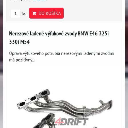
DO KOŠÍKA
ks
Nerezové ladené výfukové zvody BMW E46 325i
330i M54
Úprava výfukového potrubia nerezovými ladenými zvodmi
má pozitívny...