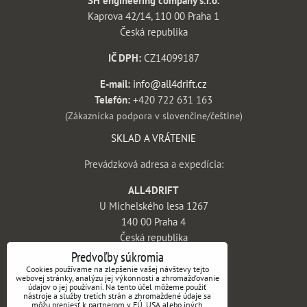
SH engineering company s.r.o.
Kaprova 42/14, 110 00 Praha 1
Česká republika
IČ DPH:
CZ14099187
E-mail:
info@all4drift.cz
Telefón:
+420 722 631 163
(Zákaznícka podpora v slovenčine/češtine)
SKLAD A VRÁTENIE
Prevádzková adresa a expedícia:
ALL4DRIFT
U Michelského lesa 1267
140 00 Praha 4
Česká republika
Predvoľby súkromia
INFORMÁCIE
Cookies používame na zlepšenie vašej návštevy tejto
webovej stránky, analýzu jej výkonnosti a zhromažďovanie
údajov o jej používaní. Na tento účel môžeme použiť
Obchodné podmienky
nástroje a služby tretích strán a zhromaždené údaje sa
môžu preniesť k partnerom v EÚ, USA alebo iných