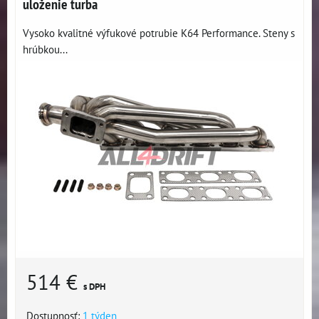
uloženie turba
Vysoko kvalitné výfukové potrubie K64 Performance. Steny s
hrúbkou...
514 €
s DPH
Dostupnosť:
1 týden