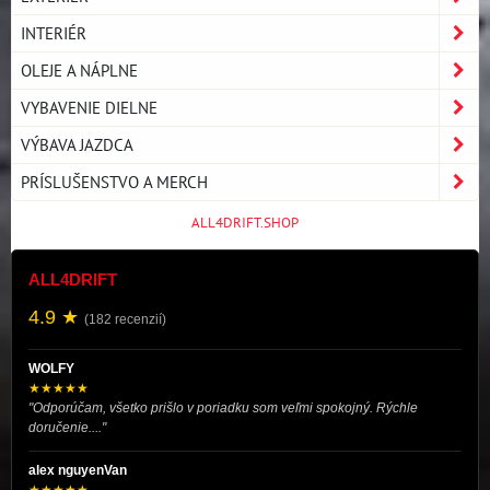
INTERIÉR
OLEJE A NÁPLNE
VYBAVENIE DIELNE
VÝBAVA JAZDCA
PRÍSLUŠENSTVO A MERCH
ALL4DRIFT.SHOP
ALL4DRIFT
4.9 ★
(182 recenzií)
WOLFY
★★★★★
"Odporúčam, všetko prišlo v poriadku som veľmi spokojný. Rýchle
doručenie...."
alex nguyenVan