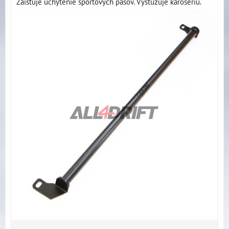
Zaisťuje uchytenie športových pásov. Vystužuje karosériu.