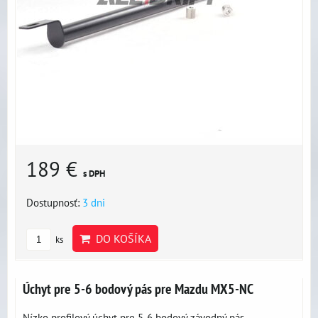
189 €
s DPH
Dostupnosť:
3 dni
DO KOŠÍKA
ks
Úchyt pre 5-6 bodový pás pre Mazdu MX5-NC
Nízko profilový úchyt pre 5-6 bodový závodný pás,