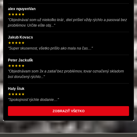
alex nguyenVan
★★★★★
"Objednával som už niekoľko krát , diel prišiel vždy rýchlo a pasoval bez
problémov. Určite ešte obj..."
Jakub Kovacs
★★★★★
"Super skusenost, všetko prišlo ako mala na čas...."
Peter Jackulík
★★★★★
"Objednávam som 3x a zatiaľ bez problémov, tovar označený skladom
bol doručený rýchlo..."
Haly štuk
★★★★★
"Spokojnosť rýchle dodanie...."
ZOBRAZIŤ VŠETKO