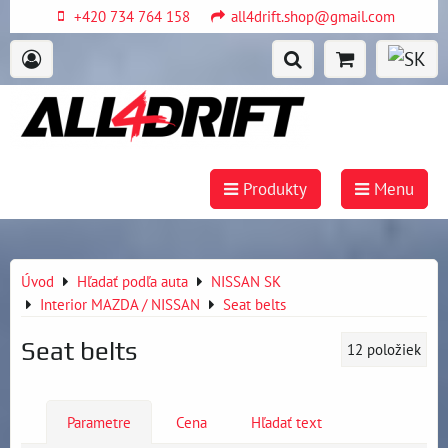
+420 734 764 158
all4drift.shop@gmail.com
Produkty
Menu
Úvod
Hľadať podľa auta
NISSAN SK
Interior MAZDA / NISSAN
Seat belts
Seat belts
12
položiek
Parametre
Cena
Hľadať text