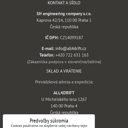
KONTAKT A SÍDLO
SH engineering company s.r.o.
Kaprova 42/14, 110 00 Praha 1
Česká republika
IČ DPH:
CZ14099187
E-mail:
info@all4drift.cz
Telefón:
+420 722 631 163
(Zákaznícka podpora v slovenčine/češtine)
SKLAD A VRÁTENIE
Prevádzková adresa a expedícia:
ALL4DRIFT
U Michelského lesa 1267
140 00 Praha 4
Česká republika
Predvoľby súkromia
INFORMÁCIE
Cookies používame na zlepšenie vašej návštevy tejto