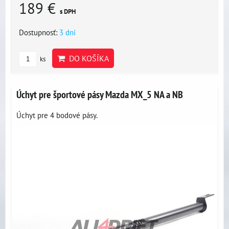
189 €
s DPH
Dostupnosť:
3 dni
DO KOŠÍKA
ks
Úchyt pre športové pásy Mazda MX_5 NA a NB
Úchyt pre 4 bodové pásy.