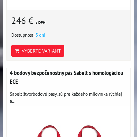
246 €
s DPH
Dostupnosť:
3 dni
VYBERTE VARIANT
4 bodový bezpočenostný pás Sabelt s homologáciou
ECE
Sabelt štvorbodové pásy, sú pre každého milovníka rýchlej
a...