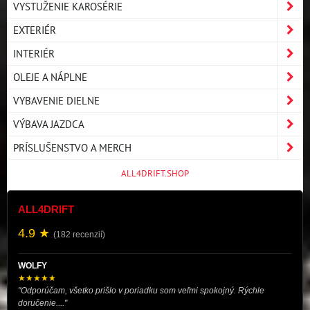
VYSTUŽENIE KAROSÉRIE
EXTERIÉR
INTERIÉR
OLEJE A NÁPLNE
VYBAVENIE DIELNE
VÝBAVA JAZDCA
PRÍSLUŠENSTVO A MERCH
ALL4DRIFT.SHOP
ALL4DRIFT
4.9 ★
(182 recenzií)
WOLFY
★★★★★
"Odporúčam, všetko prišlo v poriadku som veľmi spokojný. Rýchle
doručenie...."