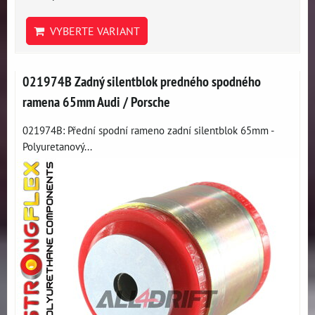
VYBERTE VARIANT
021974B Zadný silentblok predného spodného
ramena 65mm Audi / Porsche
021974B: Přední spodní rameno zadní silentblok 65mm -
Polyuretanový...