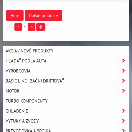
Hore
Ďalšie produkty
1
2
4
AKCIA / NOVÉ PRODUKTY
HĽADAŤ PODĽA AUTA
VÝROBCOVIA
BASIC LINE - ZAČNI DRIFTOVAŤ
MOTOR
TURBO KOMPONENTY
CHLADENIE
VÝFUKY A ZVODY
PREVODOVKA A SPOJKA