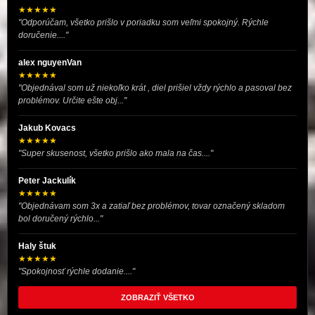
★★★★★
"Odporúčam, všetko prišlo v poriadku som veľmi spokojný. Rýchle
doručenie...."
alex nguyenVan
★★★★★
"Objednával som už niekoľko krát , diel prišiel vždy rýchlo a pasoval bez
problémov. Určite ešte obj..."
Jakub Kovacs
★★★★★
"Super skusenost, všetko prišlo ako mala na čas...."
Peter Jackulík
★★★★★
"Objednávam som 3x a zatiaľ bez problémov, tovar označený skladom
bol doručený rýchlo..."
Haly štuk
★★★★★
"Spokojnosť rýchle dodanie...."
ZOBRAZIŤ VŠETKO