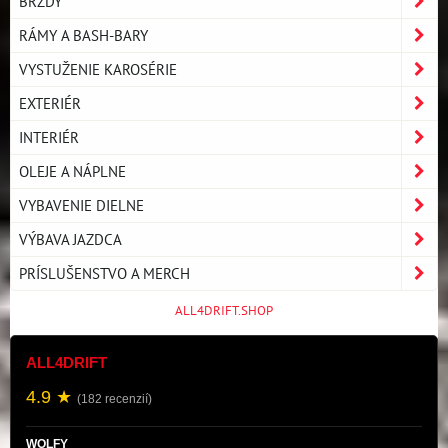
BRZDY
RÁMY A BASH-BARY
VYSTUŽENIE KAROSÉRIE
EXTERIÉR
INTERIÉR
OLEJE A NÁPLNE
VYBAVENIE DIELNE
VÝBAVA JAZDCA
PRÍSLUŠENSTVO A MERCH
ALL4DRIFT.SHOP
ALL4DRIFT
4.9 ★
(182 recenzií)
WOLFY