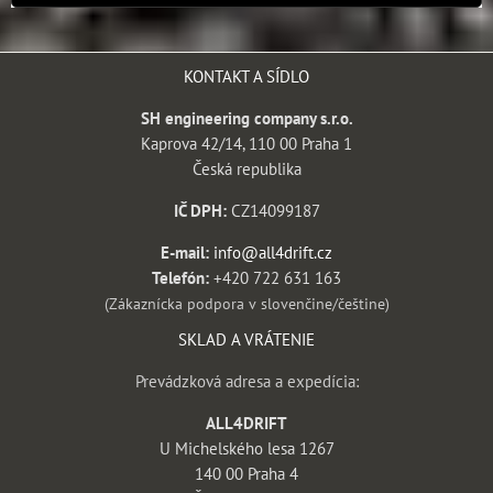
KONTAKT A SÍDLO
SH engineering company s.r.o.
Kaprova 42/14, 110 00 Praha 1
Česká republika
IČ DPH:
CZ14099187
E-mail:
info@all4drift.cz
Telefón:
+420 722 631 163
(Zákaznícka podpora v slovenčine/češtine)
SKLAD A VRÁTENIE
Prevádzková adresa a expedícia:
ALL4DRIFT
U Michelského lesa 1267
140 00 Praha 4