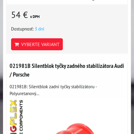
54 €
s DPH
Dostupnosť:
3 dni
VYBERTE VARIANT
021981B Silentblok tyčky zadného stabilizátora Audi
/ Porsche
021981B: Silentblok zadní tyčky stabilizátoru -
Polyuretanový...