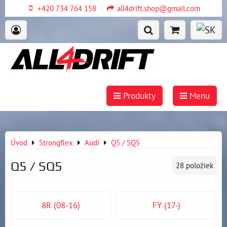
+420 734 764 158
all4drift.shop@gmail.com
Produkty
Menu
Úvod
Strongflex
Audi
Q5 / SQ5
Q5 / SQ5
28
položiek
8R (08-16)
FY (17-)