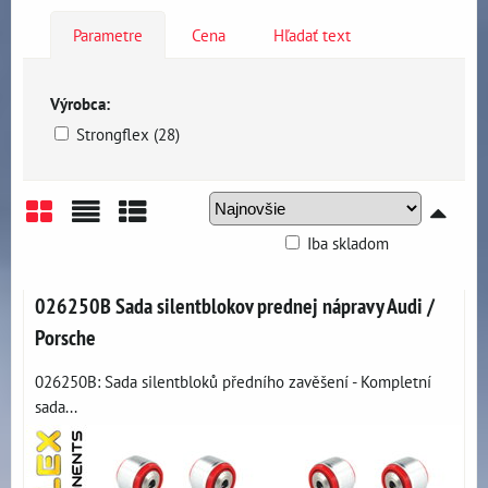
Parametre
Cena
Hľadať text
Výrobca:
Strongflex (28)
Iba skladom
Mriežka
Zoznam
Tabuľka
026250B Sada silentblokov prednej nápravy Audi /
Porsche
026250B: Sada silentbloků předního zavěšení - Kompletní
sada...