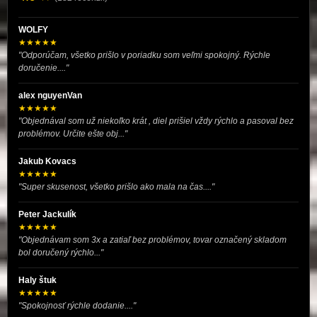
WOLFY
★★★★★
"Odporúčam, všetko prišlo v poriadku som veľmi spokojný. Rýchle
doručenie...."
alex nguyenVan
★★★★★
"Objednával som už niekoľko krát , diel prišiel vždy rýchlo a pasoval bez
problémov. Určite ešte obj..."
Jakub Kovacs
★★★★★
"Super skusenost, všetko prišlo ako mala na čas...."
Peter Jackulík
★★★★★
"Objednávam som 3x a zatiaľ bez problémov, tovar označený skladom
bol doručený rýchlo..."
Haly štuk
★★★★★
"Spokojnosť rýchle dodanie...."