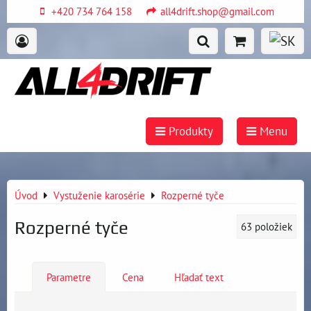
+420 734 764 158
all4drift.shop@gmail.com
Produkty
Menu
Úvod
Vystuženie karosérie
Rozperné tyče
Rozperné tyče
63
položiek
Parametre
Cena
Hľadať text