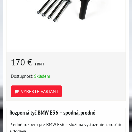
170 €
s DPH
Dostupnosť:
Skladem
VYBERTE VARIANT
Rozperná tyč BMW E36 – spodná, predné
Predné rozpera pre BMW E36 – slúži na vystuženie karosérie
a dodáva...