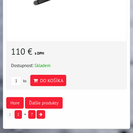
110 €
s DPH
Dostupnosť:
Skladem
DO KOŠÍKA
ks
Hore
Ďalšie produkty
1
2
7