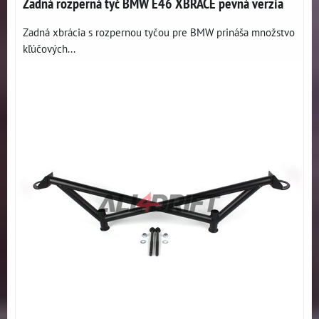
Zadná rozperná tyč BMW E46 XBRACE pevná verzia
Zadná xbrácia s rozpernou tyčou pre BMW prináša množstvo
kľúčových...