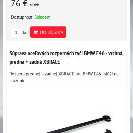
76 €
s DPH
Dostupnosť:
Skladem
DO KOŠÍKA
ks
Súprava oceľových rozperných tyčí BMW E46 - vrchná,
predná + zadná XBRACE
Rozpera prednej a zadnej XBRACE pre BMW E46 - slúži na
stuženie...