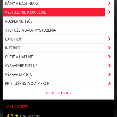
RÁMY A BASH-BARY
VYSTUŽENIE KAROSÉRIE
ROZPERNÉ TYČE
VÝSTUŽE A SADY VYSTUŽENIA
EXTERIÉR
INTERIÉR
OLEJE A NÁPLNE
VYBAVENIE DIELNE
VÝBAVA JAZDCA
PRÍSLUŠENSTVO A MERCH
ALL4DRIFT.SHOP
ALL4DRIFT
4.9 ★
(182 recenzií)