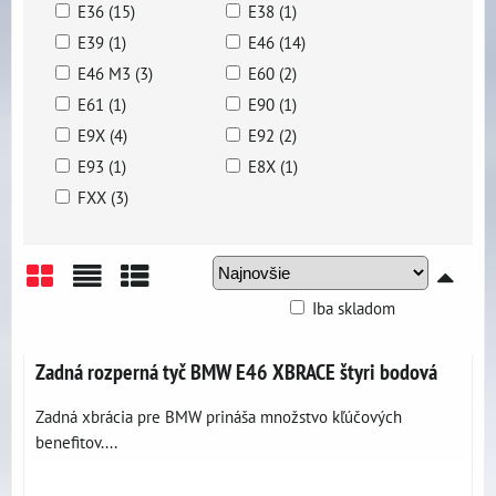
E36 (15)
E38 (1)
E39 (1)
E46 (14)
E46 M3 (3)
E60 (2)
E61 (1)
E90 (1)
E9X (4)
E92 (2)
E93 (1)
E8X (1)
FXX (3)
Iba skladom
Mriežka
Zoznam
Tabuľka
Zadná rozperná tyč BMW E46 XBRACE štyri bodová
Zadná xbrácia pre BMW prináša množstvo kľúčových
benefitov....