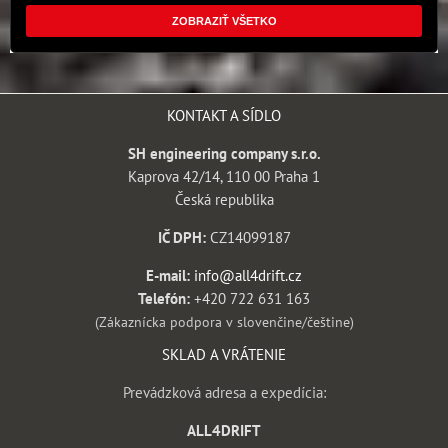
ZOBRAZIŤ VŠETKO
KONTAKT A SÍDLO
SH engineering company s.r.o.
Kaprova 42/14, 110 00 Praha 1
Česká republika
IČ DPH:
CZ14099187
E-mail:
info@all4drift.cz
Telefón:
+420 722 631 163
(Zákaznícka podpora v slovenčine/češtine)
SKLAD A VRÁTENIE
Prevádzková adresa a expedícia:
ALL4DRIFT