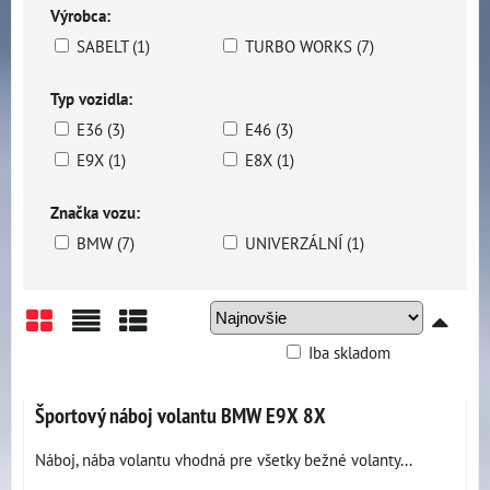
Výrobca:
SABELT (1)
TURBO WORKS (7)
Typ vozidla:
E36 (3)
E46 (3)
E9X (1)
E8X (1)
Značka vozu:
BMW (7)
UNIVERZÁLNÍ (1)
Iba skladom
Mriežka
Zoznam
Tabuľka
Športový náboj volantu BMW E9X 8X
Náboj, nába volantu vhodná pre všetky bežné volanty...