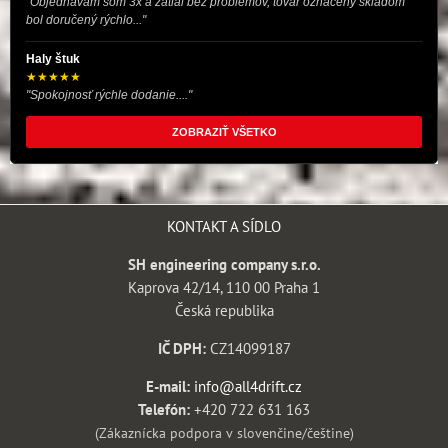
"Objednávam som 3x a zatiaľ bez problémov, tovar označený skladom
bol doručený rýchlo..."
Haly štuk
★★★★★
"Spokojnosť rýchle dodanie...."
ZOBRAZIŤ VŠETKO
KONTAKT A SÍDLO
SH engineering company s.r.o.
Kaprova 42/14, 110 00 Praha 1
Česká republika
IČ DPH:
CZ14099187
E-mail:
info@all4drift.cz
Telefón:
+420 722 631 163
(Zákaznícka podpora v slovenčine/češtine)