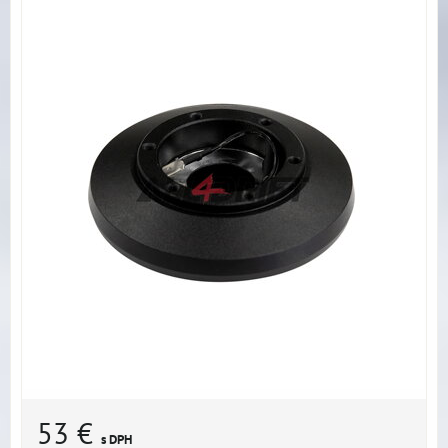
53 €
s DPH