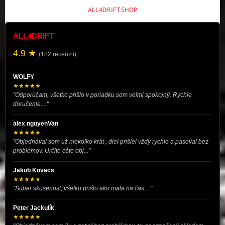
ALL4DRIFT.SHOP
ALL4DRIFT
4.9 ★
(182 recenzií)
WOLFY
★★★★★
"Odporúčam, všetko prišlo v poriadku som veľmi spokojný. Rýchle
doručenie...."
alex nguyenVan
★★★★★
"Objednával som už niekoľko krát , diel prišiel vždy rýchlo a pasoval bez
problémov. Určite ešte obj..."
Jakub Kovacs
★★★★★
"Super skusenost, všetko prišlo ako mala na čas...."
Peter Jackulík
★★★★★