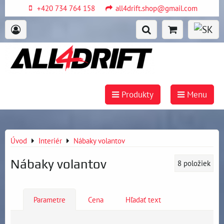
+420 734 764 158
all4drift.shop@gmail.com
Produkty
Menu
Úvod
Interiér
Nábaky volantov
Nábaky volantov
8
položiek
Parametre
Cena
Hľadať text