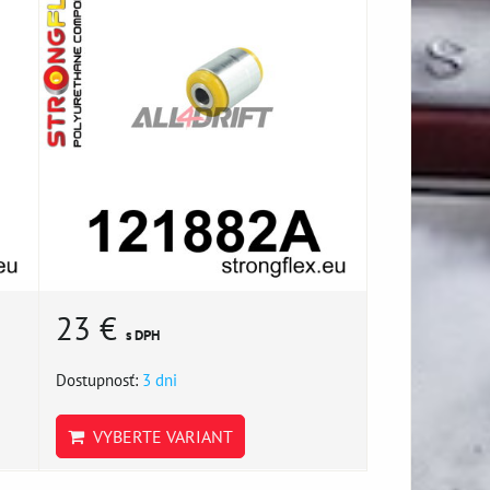
23 €
s DPH
Dostupnosť:
3 dni
VYBERTE VARIANT