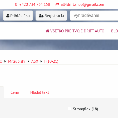
+420 734 764 158
all4drift.shop@gmail.com
Prihlásiť sa
Registrácia
VŠETKO PRE TVOJE DRIFT AUTO
BL
ex
Mitsubishi
ASX
I (10-21)
Cena
Hľadať text
Strongflex (18)