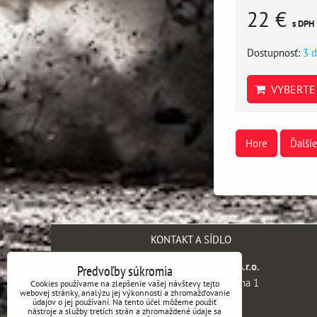
22 €
s DPH
Dostupnosť:
3 d
VYBERTE 
Hore
Ďalši
KONTAKT A SÍDLO
SH engineering company s.r.o.
Predvoľby súkromia
Kaprova 42/14, 110 00 Praha 1
Cookies používame na zlepšenie vašej návštevy tejto
webovej stránky, analýzu jej výkonnosti a zhromažďovanie
Česká republika
údajov o jej používaní. Na tento účel môžeme použiť
nástroje a služby tretích strán a zhromaždené údaje sa