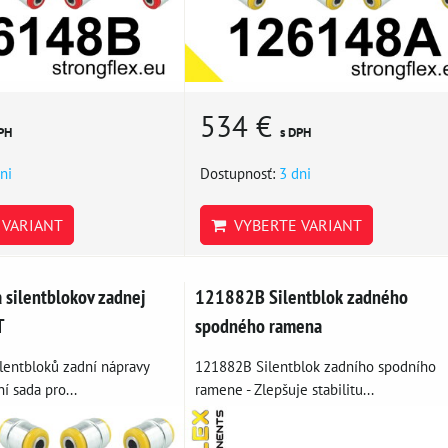
534 €
PH
s DPH
ni
Dostupnosť:
3 dni
VARIANT
VYBERTE VARIANT
silentblokov zadnej
121882B Silentblok zadného
T
spodného ramena
lentbloků zadní nápravy
121882B Silentblok zadního spodního
í sada pro...
ramene - Zlepšuje stabilitu...