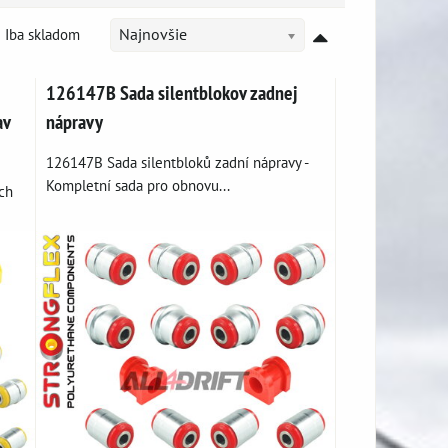
Iba skladom
Najnovšie
126147B Sada silentblokov zadnej
av
nápravy
126147B Sada silentbloků zadní nápravy -
Kompletní sada pro obnovu...
ch