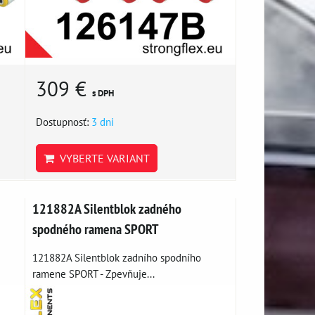
309 €
s DPH
Dostupnosť:
3 dni
VYBERTE VARIANT
121882A Silentblok zadného
spodného ramena SPORT
121882A Silentblok zadního spodního
ramene SPORT - Zpevňuje...