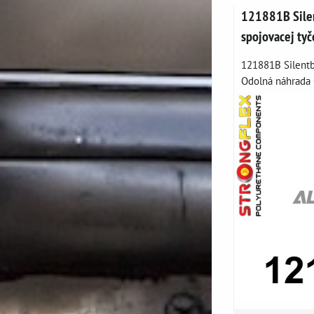
121881B Silen
spojovacej tyč
121881B Silentbl
Odolná náhrada 