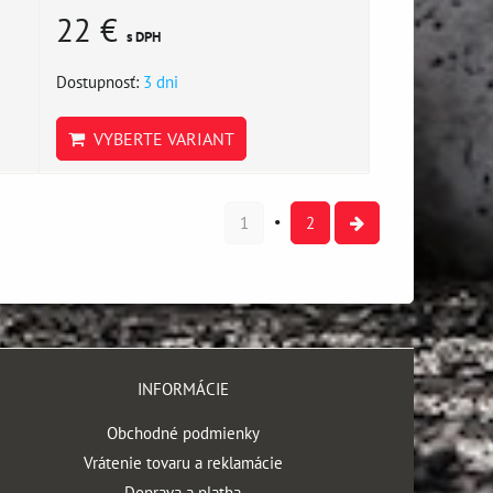
22 €
s DPH
Dostupnosť:
3 dni
VYBERTE VARIANT
1
2
INFORMÁCIE
Obchodné podmienky
Vrátenie tovaru a reklamácie
Doprava a platba