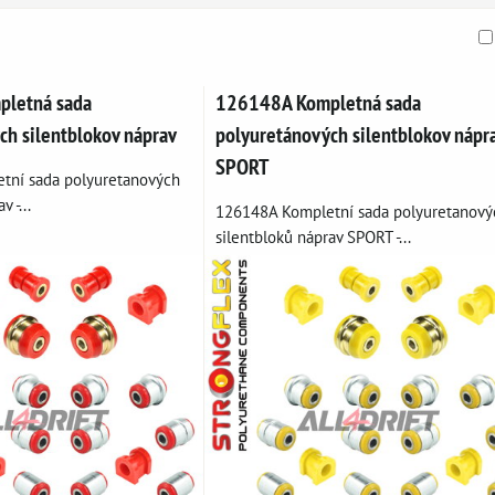
am
buľka
letná sada
126148A Kompletná sada
ch silentblokov náprav
polyuretánových silentblokov nápr
SPORT
tní sada polyuretanových
 -...
126148A Kompletní sada polyuretanový
silentbloků náprav SPORT -...