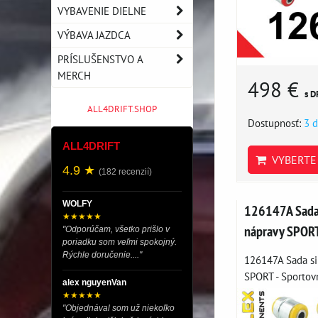
VYBAVENIE DIELNE
VÝBAVA JAZDCA
PRÍSLUŠENSTVO A
MERCH
498 €
s D
ALL4DRIFT.SHOP
Dostupnosť:
3 d
ALL4DRIFT
VYBERTE 
4.9 ★
(182 recenzií)
WOLFY
126147A Sada 
★★★★★
nápravy SPOR
"Odporúčam, všetko prišlo v
poriadku som veľmi spokojný.
Rýchle doručenie...."
126147A Sada si
SPORT - Sportovn
alex nguyenVan
★★★★★
"Objednával som už niekoľko