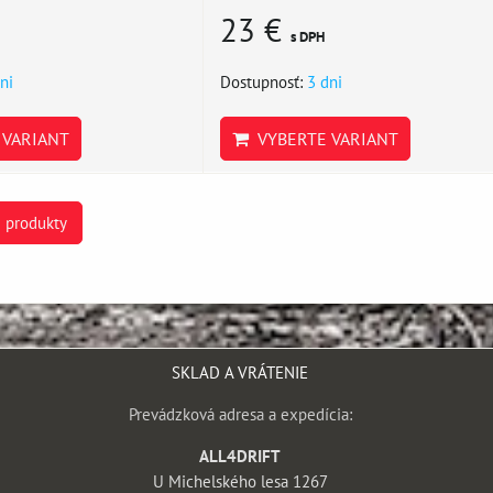
23 €
s DPH
ni
Dostupnosť:
3 dni
VARIANT
VYBERTE VARIANT
e produkty
SKLAD A VRÁTENIE
Prevádzková adresa a expedícia:
ALL4DRIFT
U Michelského lesa 1267