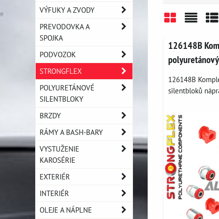
VÝFUKY A ZVODY
PREVODOVKA A
Mriežka
Zozn
Ta
SPOJKA
126148B Komp
PODVOZOK
polyuretánový
STRONGFLEX
126148B Komple
POLYURETÁNOVÉ
silentbloků náprav
SILENTBLOKY
BRZDY
RÁMY A BASH-BARY
VYSTUŽENIE
KAROSÉRIE
EXTERIÉR
INTERIÉR
OLEJE A NÁPLNE