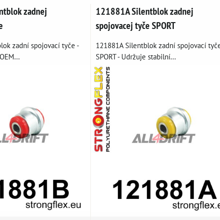
tblok zadnej
121881A Silentblok zadnej
e
spojovacej tyče SPORT
ok zadní spojovací tyče -
121881A Silentblok zadní spojovací tyč
OEM...
SPORT - Udržuje stabilní...