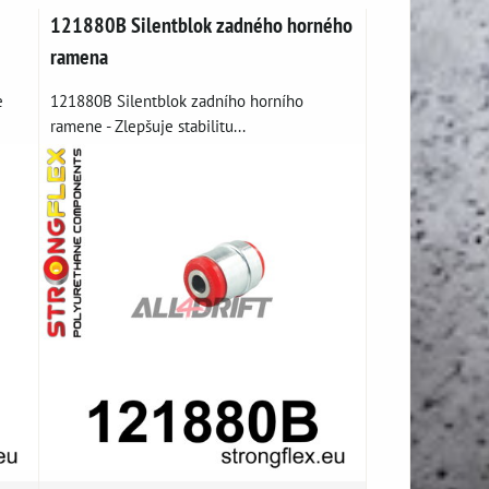
121880B Silentblok zadného horného
ramena
e
121880B Silentblok zadního horního
ramene - Zlepšuje stabilitu...