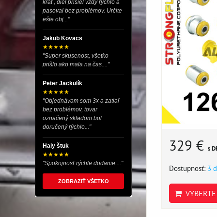
krát , diel prišiel vždy rýchlo a
pasoval bez problémov. Určite
ešte obj..."
Jakub Kovacs
★★★★★
"Super skusenost, všetko
prišlo ako mala na čas...."
Peter Jackulík
★★★★★
"Objednávam som 3x a zatiaľ
bez problémov, tovar
označený skladom bol
doručený rýchlo..."
329 €
Haly štuk
s D
★★★★★
"Spokojnosť rýchle dodanie...."
Dostupnosť:
3 d
ZOBRAZIŤ VŠETKO
VYBERTE 