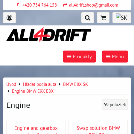
+420 734 764 158
all4drift.shop@gmail.com
Produkty
Menu
Úvod
Hľadať podľa auta
BMW E8X SK
Engine BMW E9X E8X
Engine
59
položiek
Engine and gearbox
Swap solution BMW