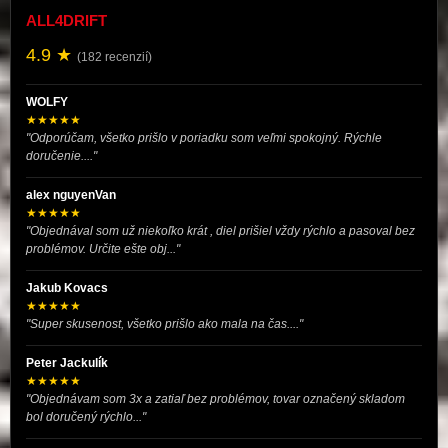
ALL4DRIFT
4.9 ★
(182 recenzií)
WOLFY
★★★★★
"Odporúčam, všetko prišlo v poriadku som veľmi spokojný. Rýchle
doručenie...."
alex nguyenVan
★★★★★
"Objednával som už niekoľko krát , diel prišiel vždy rýchlo a pasoval bez
problémov. Určite ešte obj..."
Jakub Kovacs
★★★★★
"Super skusenost, všetko prišlo ako mala na čas...."
Peter Jackulík
★★★★★
"Objednávam som 3x a zatiaľ bez problémov, tovar označený skladom
bol doručený rýchlo..."