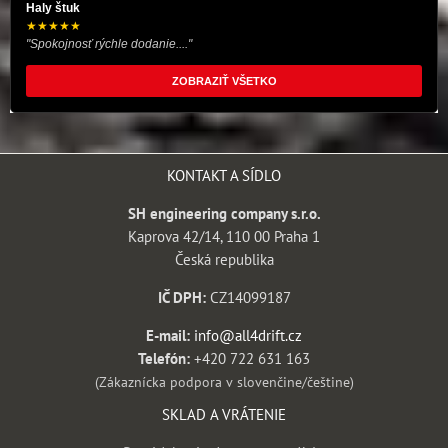
Haly štuk
★★★★★
"Spokojnosť rýchle dodanie...."
ZOBRAZIŤ VŠETKO
KONTAKT A SÍDLO
SH engineering company s.r.o.
Kaprova 42/14, 110 00 Praha 1
Česká republika
IČ DPH:
CZ14099187
E-mail:
info@all4drift.cz
Telefón:
+420 722 631 163
(Zákaznícka podpora v slovenčine/češtine)
SKLAD A VRÁTENIE