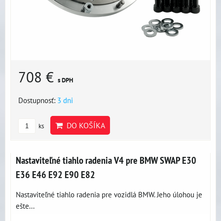
708 €
s DPH
Dostupnosť:
3 dni
DO KOŠÍKA
ks
Nastaviteľné tiahlo radenia V4 pre BMW SWAP E30
E36 E46 E92 E90 E82
Nastaviteľné tiahlo radenia pre vozidlá BMW. Jeho úlohou je
ešte...