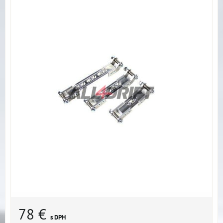
78 €
s DPH