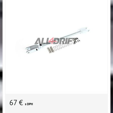
67 €
s DPH