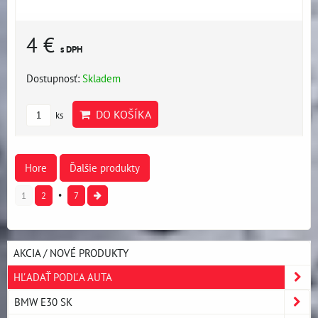
4 €
s DPH
Dostupnosť:
Skladem
DO KOŠÍKA
ks
Hore
Ďalšie produkty
1
2
7
AKCIA / NOVÉ PRODUKTY
HĽADAŤ PODĽA AUTA
BMW E30 SK