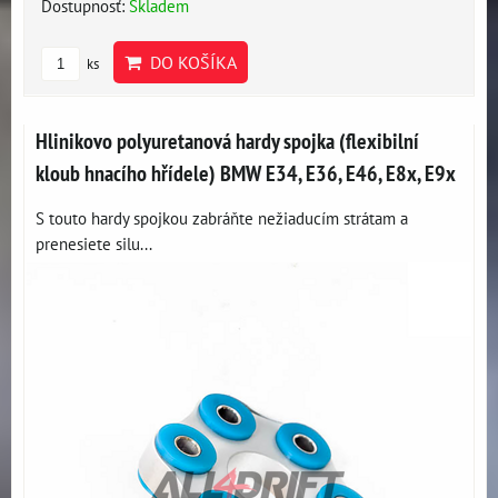
Dostupnosť:
Skladem
DO KOŠÍKA
ks
Hlinikovo polyuretanová hardy spojka (flexibilní
kloub hnacího hřídele) BMW E34, E36, E46, E8x, E9x
S touto hardy spojkou zabráňte nežiaducím strátam a
prenesiete silu...