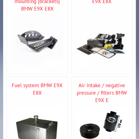
mounting (brackets)
E9X E8X
BMW E9X E8X
Fuel system BMW E9X
Air intake / negative
E8X
pressure / filters BMW
E9X E