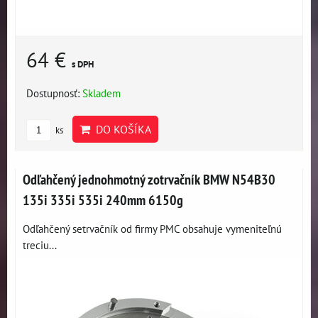
64 €
s DPH
Dostupnosť:
Skladem
DO KOŠÍKA
ks
Odľahčený jednohmotný zotrvačník BMW N54B30
135i 335i 535i 240mm 6150g
Odľahčený setrvačník od firmy PMC obsahuje vymeniteľnú
treciu...