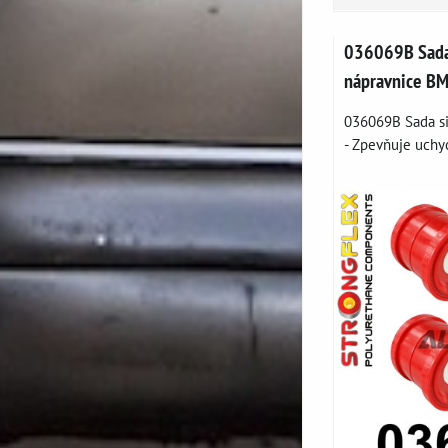
036069B Sada 
nápravnice B
036069B Sada si
- Zpevňuje uchyc