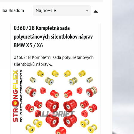
Iba skladom
Najnovšie
036071B Kompletná sada
polyuretánových silentblokov náprav
BMW X5 / X6
036071B Kompletní sada polyuretanových
silentbloků náprav -...