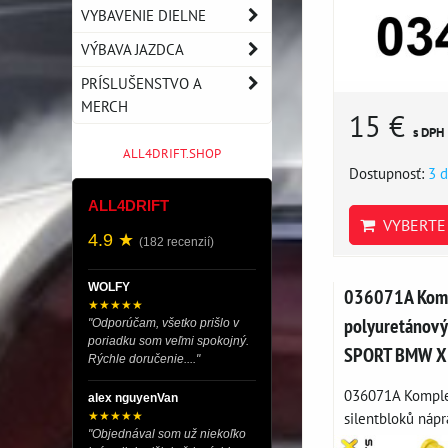
VYBAVENIE DIELNE
VÝBAVA JAZDCA
PRÍSLUŠENSTVO A
MERCH
15 €
s DPH
ALL4DRIFT.SHOP
Dostupnosť:
3 d
ALL4DRIFT
VYBERTE 
4.9 ★
(182 recenzií)
WOLFY
036071A Komp
★★★★★
polyuretánový
"Odporúčam, všetko prišlo v
poriadku som veľmi spokojný.
SPORT BMW X
Rýchle doručenie...."
036071A Komple
alex nguyenVan
silentbloků nápra
★★★★★
"Objednával som už niekoľko