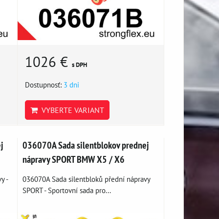
1026 €
s DPH
Dostupnosť:
3 dni
VYBERTE VARIANT
j
036070A Sada silentblokov prednej
nápravy SPORT BMW X5 / X6
y -
036070A Sada silentbloků přední nápravy
SPORT - Sportovní sada pro...