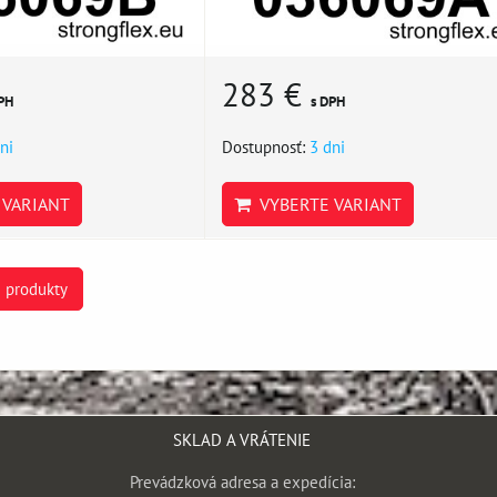
283 €
PH
s DPH
ni
Dostupnosť:
3 dni
VARIANT
VYBERTE VARIANT
e produkty
SKLAD A VRÁTENIE
Prevádzková adresa a expedícia: