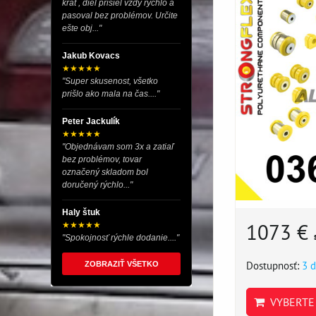
krát , diel prišiel vždy rýchlo a
pasoval bez problémov. Určite
ešte obj..."
Jakub Kovacs
★★★★★
"Super skusenost, všetko
prišlo ako mala na čas...."
Peter Jackulík
★★★★★
"Objednávam som 3x a zatiaľ
bez problémov, tovar
označený skladom bol
doručený rýchlo..."
Haly štuk
1073 €
★★★★★
"Spokojnosť rýchle dodanie...."
Dostupnosť:
3 d
ZOBRAZIŤ VŠETKO
VYBERTE 