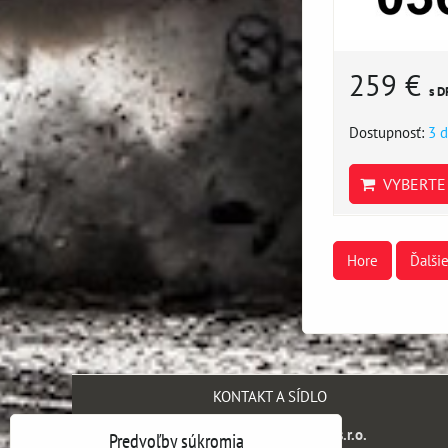
259 €
s D
Dostupnosť:
3 d
VYBERTE 
Hore
Ďalši
KONTAKT A SÍDLO
SH engineering company s.r.o.
Predvoľby súkromia