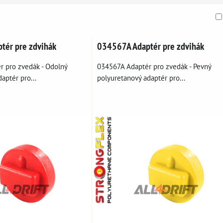
am
buľka
tér pre zdvihák
034567A Adaptér pre zdvihák
 pro zvedák - Odolný
034567A Adaptér pro zvedák - Pevný
aptér pro...
polyuretanový adaptér pro...