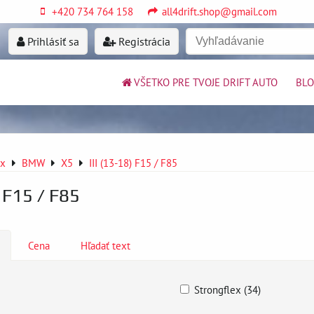
+420 734 764 158
all4drift.shop@gmail.com
Prihlásiť sa
Registrácia
VŠETKO PRE TVOJE DRIFT AUTO
BL
ex
BMW
X5
III (13-18) F15 / F85
) F15 / F85
Cena
Hľadať text
Strongflex (34)