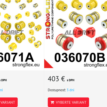
403 €
s DPH
s DPH
ni
Dostupnosť:
3 dni
VARIANT
VYBERTE VARIANT