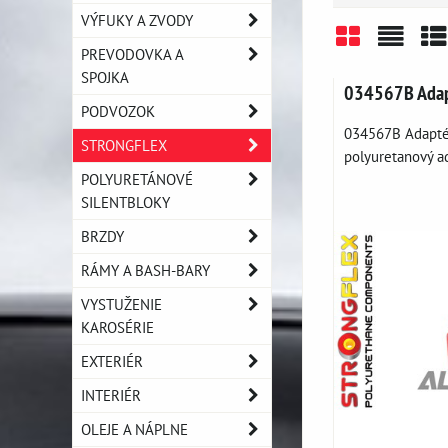
VÝFUKY A ZVODY
PREVODOVKA A
Mriežka
Zozn
Ta
SPOJKA
034567B Adap
PODVOZOK
034567B Adaptér
STRONGFLEX
polyuretanový ad
POLYURETÁNOVÉ
SILENTBLOKY
BRZDY
RÁMY A BASH-BARY
VYSTUŽENIE
KAROSÉRIE
EXTERIÉR
INTERIÉR
OLEJE A NÁPLNE