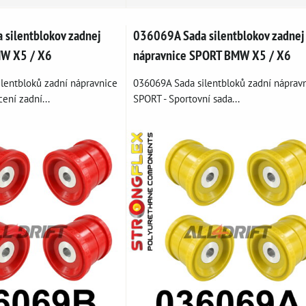
silentblokov zadnej
036069A Sada silentblokov zadnej
MW X5 / X6
nápravnice SPORT BMW X5 / X6
lentbloků zadní nápravnice
036069A Sada silentbloků zadní náprav
ení zadní...
SPORT - Sportovní sada...