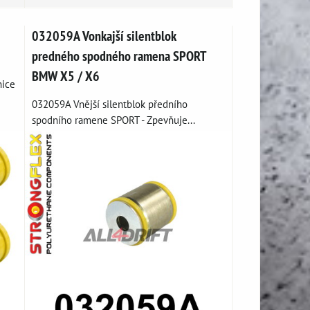
032059A Vonkajší silentblok
predného spodného ramena SPORT
BMW X5 / X6
nice
032059A Vnější silentblok předního
spodního ramene SPORT - Zpevňuje...