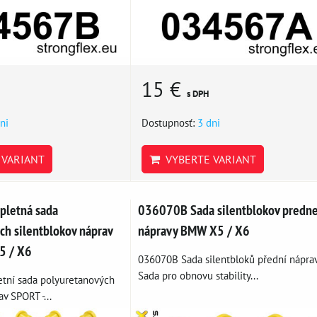
15 €
s DPH
ni
Dostupnosť:
3 dni
VARIANT
VYBERTE VARIANT
letná sada
036070B Sada silentblokov predne
ch silentblokov náprav
nápravy BMW X5 / X6
5 / X6
036070B Sada silentbloků přední náprav
Sada pro obnovu stability...
tní sada polyuretanových
v SPORT -...