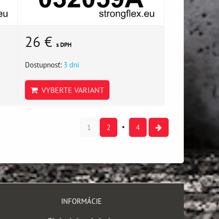
26 €
s DPH
Dostupnosť:
3 dni
VYBERTE VARIANT
1
2
4
INFORMÁCIE