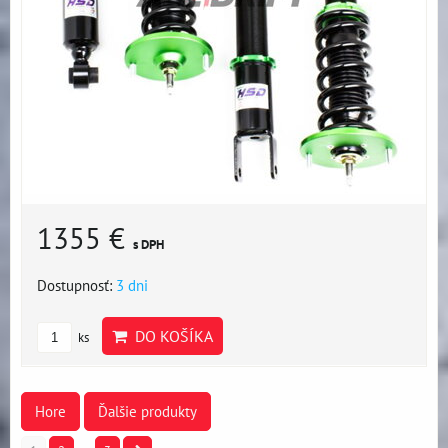
1355 €
s DPH
Dostupnosť:
3 dni
DO KOŠÍKA
ks
Hore
Ďalšie produkty