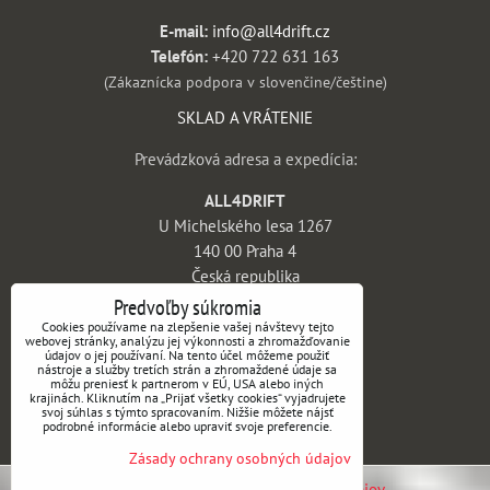
E-mail:
info@all4drift.cz
Telefón:
+420 722 631 163
(Zákaznícka podpora v slovenčine/češtine)
SKLAD A VRÁTENIE
Prevádzková adresa a expedícia:
ALL4DRIFT
U Michelského lesa 1267
140 00 Praha 4
Česká republika
Predvoľby súkromia
INFORMÁCIE
Cookies používame na zlepšenie vašej návštevy tejto
webovej stránky, analýzu jej výkonnosti a zhromažďovanie
údajov o jej používaní. Na tento účel môžeme použiť
Obchodné podmienky
nástroje a služby tretích strán a zhromaždené údaje sa
môžu preniesť k partnerom v EÚ, USA alebo iných
Vrátenie tovaru a reklamácie
krajinách. Kliknutím na „Prijať všetky cookies“ vyjadrujete
svoj súhlas s týmto spracovaním. Nižšie môžete nájsť
Doprava a platba
podrobné informácie alebo upraviť svoje preferencie.
Kontakt
Zásady ochrany osobných údajov
Predvoľby súkromia
Zásady ochrany osobných údajov