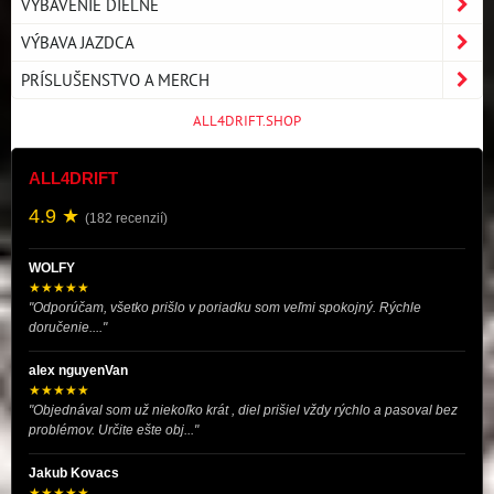
VYBAVENIE DIELNE
VÝBAVA JAZDCA
PRÍSLUŠENSTVO A MERCH
ALL4DRIFT.SHOP
ALL4DRIFT
4.9 ★
(182 recenzií)
WOLFY
★★★★★
"Odporúčam, všetko prišlo v poriadku som veľmi spokojný. Rýchle
doručenie...."
alex nguyenVan
★★★★★
"Objednával som už niekoľko krát , diel prišiel vždy rýchlo a pasoval bez
problémov. Určite ešte obj..."
Jakub Kovacs
★★★★★