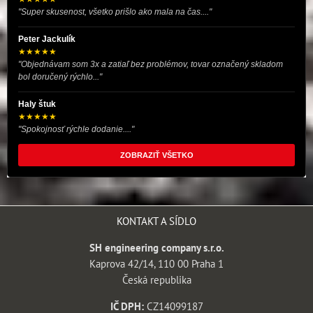
"Super skusenost, všetko prišlo ako mala na čas...."
Peter Jackulík
★★★★★
"Objednávam som 3x a zatiaľ bez problémov, tovar označený skladom
bol doručený rýchlo..."
Haly štuk
★★★★★
"Spokojnosť rýchle dodanie...."
ZOBRAZIŤ VŠETKO
KONTAKT A SÍDLO
SH engineering company s.r.o.
Kaprova 42/14, 110 00 Praha 1
Česká republika
IČ DPH:
CZ14099187