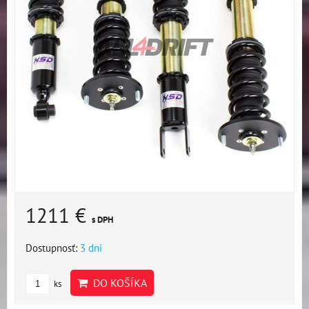
1211 €
s DPH
Dostupnosť:
3 dni
DO KOŠÍKA
ks