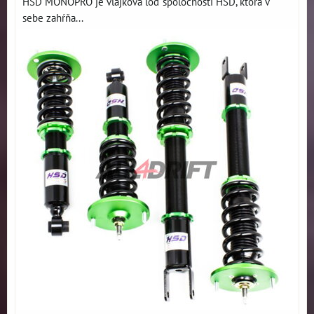
HSD MONOPRO je vlajková loď spoločnosti HSD, ktorá v
sebe zahŕňa...