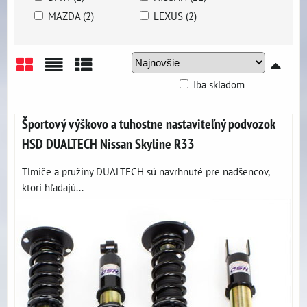
MAZDA (2)
LEXUS (2)
Iba skladom
Mriežka
Zoznam
Tabuľka
Športový výškovo a tuhostne nastaviteľný podvozok
HSD DUALTECH Nissan Skyline R33
Tlmiče a pružiny DUALTECH sú navrhnuté pre nadšencov,
ktorí hľadajú...