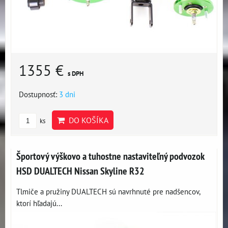
1355 €
s DPH
Dostupnosť:
3 dni
DO KOŠÍKA
ks
Športový výškovo a tuhostne nastaviteľný podvozok
HSD DUALTECH Nissan Skyline R32
Tlmiče a pružiny DUALTECH sú navrhnuté pre nadšencov,
ktorí hľadajú...