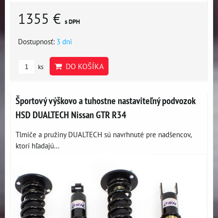
1355 €
s DPH
Dostupnosť:
3 dni
DO KOŠÍKA
ks
Športový výškovo a tuhostne nastaviteľný podvozok
HSD DUALTECH Nissan GTR R34
Tlmiče a pružiny DUALTECH sú navrhnuté pre nadšencov,
ktorí hľadajú...