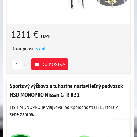
1211 €
s DPH
Dostupnosť:
3 dni
DO KOŠÍKA
ks
Športový výškovo a tuhostne nastaviteľný podvozok
HSD MONOPRO Nissan GTR R32
HSD MONOPRO je vlajková loď spoločnosti HSD, ktorá v
sebe zahŕňa...