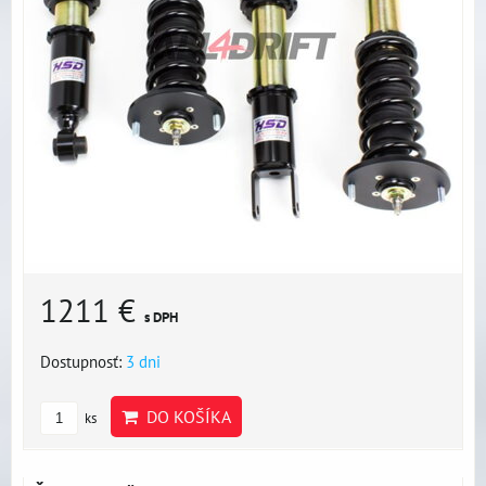
1211 €
s DPH
Dostupnosť:
3 dni
DO KOŠÍKA
ks