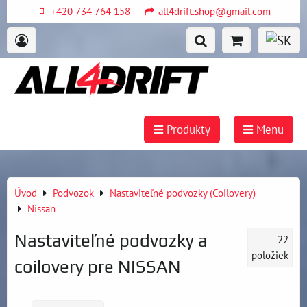
+420 734 764 158
all4drift.shop@gmail.com
Produkty
Menu
Úvod
Podvozok
Nastaviteľné podvozky (Coilovery)
Nissan
Nastaviteľné podvozky a
22
položiek
coilovery pre NISSAN