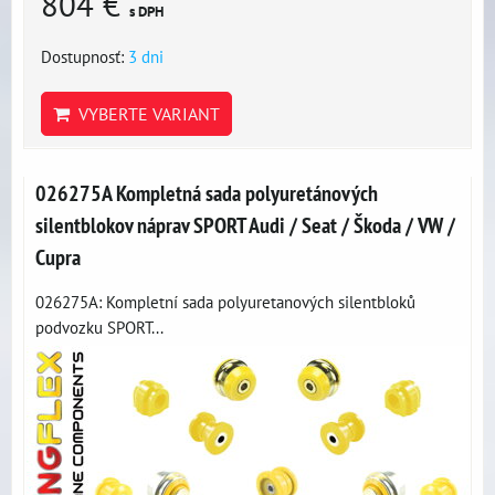
804 €
s DPH
Dostupnosť:
3 dni
VYBERTE VARIANT
026275A Kompletná sada polyuretánových
silentblokov náprav SPORT Audi / Seat / Škoda / VW /
Cupra
026275A: Kompletní sada polyuretanových silentbloků
podvozku SPORT...