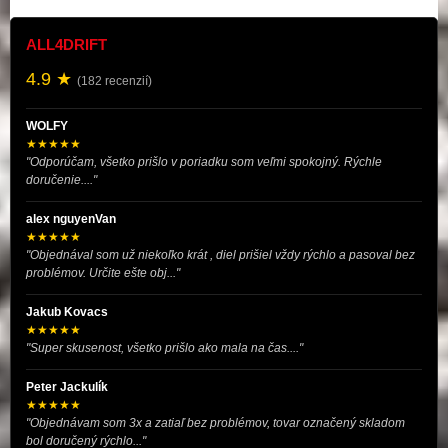
ALL4DRIFT
4.9 ★
(182 recenzií)
WOLFY
★★★★★
"Odporúčam, všetko prišlo v poriadku som veľmi spokojný. Rýchle
doručenie...."
alex nguyenVan
★★★★★
"Objednával som už niekoľko krát , diel prišiel vždy rýchlo a pasoval bez
problémov. Určite ešte obj..."
Jakub Kovacs
★★★★★
"Super skusenost, všetko prišlo ako mala na čas...."
Peter Jackulík
★★★★★
"Objednávam som 3x a zatiaľ bez problémov, tovar označený skladom
bol doručený rýchlo..."