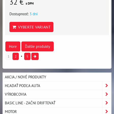
32 €
s DPH
Dostupnosť:
3 dni
VYBERTE VARIANT
Hore
Ďalšie produkty
1
2
5
AKCIA / NOVÉ PRODUKTY
HĽADAŤ PODĽA AUTA
VÝROBCOVIA
BASIC LINE - ZAČNI DRIFTOVAŤ
MOTOR