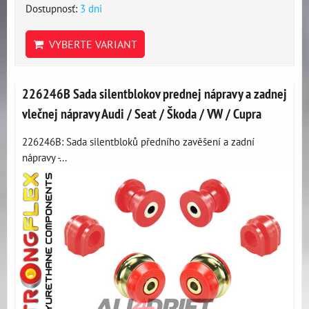
Dostupnosť:
3 dni
VYBERTE VARIANT
226246B Sada silentblokov prednej nápravy a zadnej
vlečnej nápravy Audi / Seat / Škoda / VW / Cupra
226246B: Sada silentbloků předního zavěšení a zadní
nápravy -...