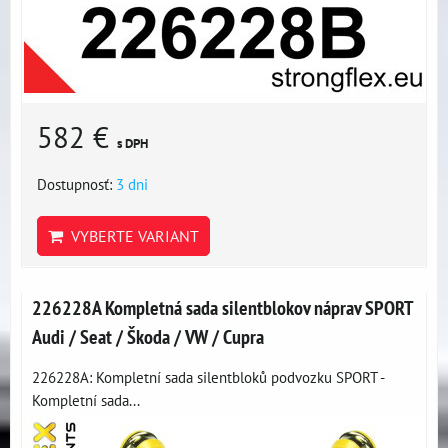
582 €
s DPH
Dostupnosť:
3 dni
VYBERTE VARIANT
226228A Kompletná sada silentblokov náprav SPORT
Audi / Seat / Škoda / VW / Cupra
226228A: Kompletní sada silentbloků podvozku SPORT -
Kompletní sada...