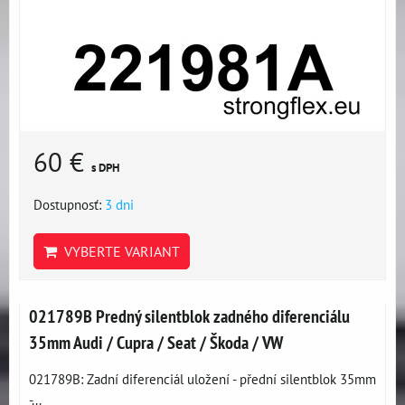
60 €
s DPH
Dostupnosť:
3 dni
VYBERTE VARIANT
021789B Predný silentblok zadného diferenciálu
35mm Audi / Cupra / Seat / Škoda / VW
021789B: Zadní diferenciál uložení - přední silentblok 35mm
-...