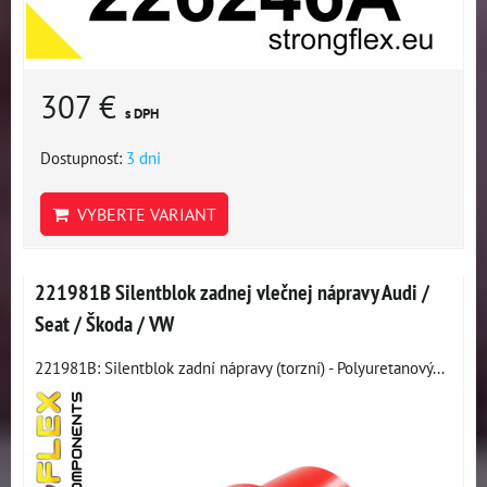
307 €
s DPH
Dostupnosť:
3 dni
VYBERTE VARIANT
221981B Silentblok zadnej vlečnej nápravy Audi /
Seat / Škoda / VW
221981B: Silentblok zadní nápravy (torzní) - Polyuretanový...