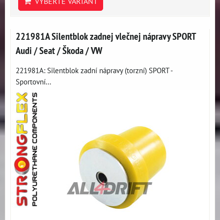
VYBERTE VARIANT
221981A Silentblok zadnej vlečnej nápravy SPORT
Audi / Seat / Škoda / VW
221981A: Silentblok zadní nápravy (torzní) SPORT -
Sportovní...