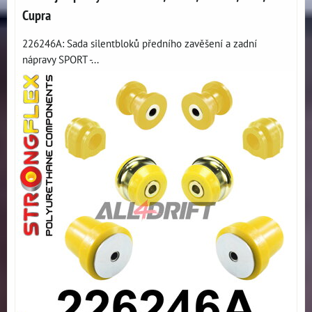
Cupra
226246A: Sada silentbloků předního zavěšení a zadní
nápravy SPORT -...