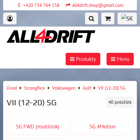
+420 734 764 158
all4drift.shop@gmail.com
Produkty
Menu
Úvod
Strongflex
Volkswagen
Golf
VII (12-20) 5G
VII (12-20) 5G
40
položiek
5G FWD (multilink)
5G 4Motion