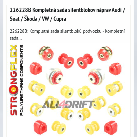
226228B Kompletná sada silentblokov náprav Audi /
Seat / Škoda / VW / Cupra
226228B: Kompletní sada silentbloků podvozku - Kompletní
sada...