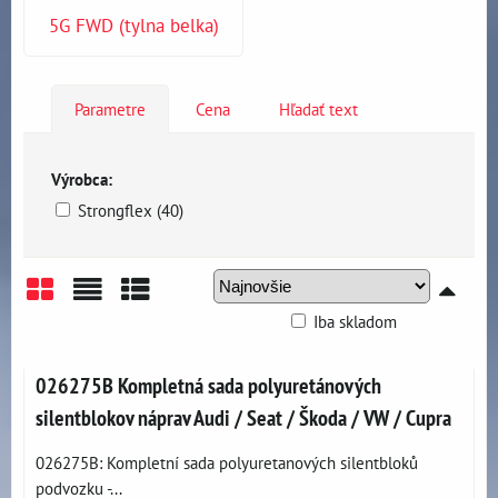
5G FWD (tylna belka)
Parametre
Cena
Hľadať text
Výrobca:
Strongflex (40)
Iba skladom
Mriežka
Zoznam
Tabuľka
026275B Kompletná sada polyuretánových
silentblokov náprav Audi / Seat / Škoda / VW / Cupra
026275B: Kompletní sada polyuretanových silentbloků
podvozku -...