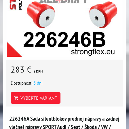
283 €
s DPH
Dostupnosť:
3 dni
VYBERTE VARIANT
226246A Sada silentblokov prednej nápravy a zadnej
vlečnej nápravy SPORT Audi / Seat / Škoda / VW /