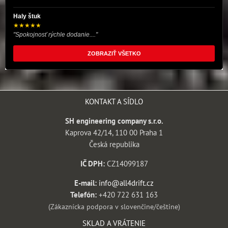
Haly štuk
★★★★★
"Spokojnosť rýchle dodanie...."
ZOBRAZIŤ VŠETKO
KONTAKT A SÍDLO
SH engineering company s.r.o.
Kaprova 42/14, 110 00 Praha 1
Česká republika
IČ DPH:
CZ14099187
E-mail:
info@all4drift.cz
Telefón:
+420 722 631 163
(Zákaznícka podpora v slovenčine/češtine)
SKLAD A VRÁTENIE