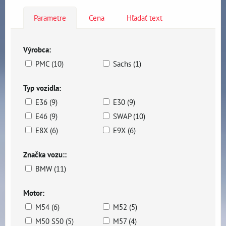
Parametre
Cena
Hľadať text
Výrobca:
PMC (10)
Sachs (1)
Typ vozidla:
E36 (9)
E30 (9)
E46 (9)
SWAP (10)
E8X (6)
E9X (6)
Značka vozu::
BMW (11)
Motor:
M54 (6)
M52 (5)
M50 S50 (5)
M57 (4)