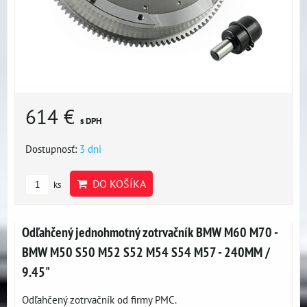
614 €
s DPH
Dostupnosť:
3 dni
DO KOŠÍKA
ks
Odľahčený jednohmotný zotrvačník BMW M60 M70 -
BMW M50 S50 M52 S52 M54 S54 M57 - 240MM /
9.45"
Odľahčený zotrvačník od firmy PMC.