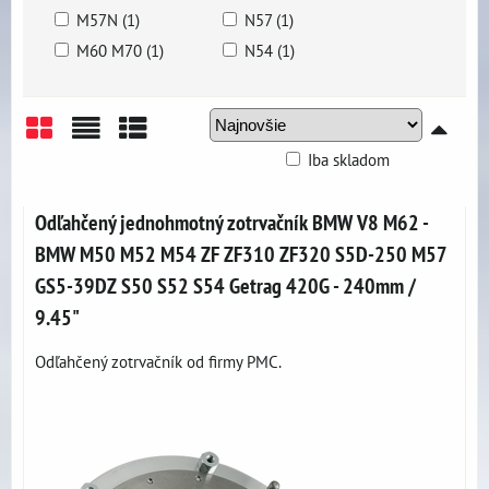
M57N (1)
N57 (1)
M60 M70 (1)
N54 (1)
Iba skladom
Mriežka
Zoznam
Tabuľka
Odľahčený jednohmotný zotrvačník BMW V8 M62 -
BMW M50 M52 M54 ZF ZF310 ZF320 S5D-250 M57
GS5-39DZ S50 S52 S54 Getrag 420G - 240mm /
9.45"
Odľahčený zotrvačník od firmy PMC.