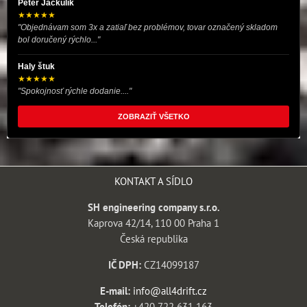
Peter Jackulík
★★★★★
"Objednávam som 3x a zatiaľ bez problémov, tovar označený skladom
bol doručený rýchlo..."
Haly štuk
★★★★★
"Spokojnosť rýchle dodanie...."
ZOBRAZIŤ VŠETKO
KONTAKT A SÍDLO
SH engineering company s.r.o.
Kaprova 42/14, 110 00 Praha 1
Česká republika
IČ DPH:
CZ14099187
E-mail:
info@all4drift.cz
Telefón:
+420 722 631 163