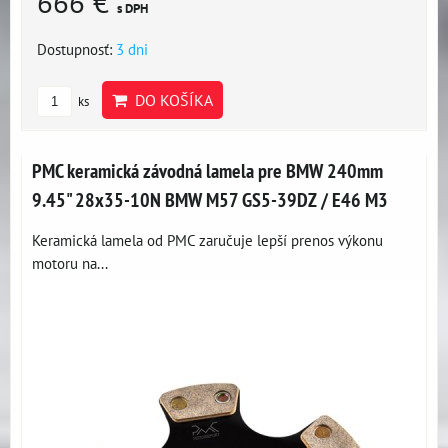
666 €
s DPH
Dostupnosť:
3 dni
DO KOŠÍKA
ks
PMC keramická závodná lamela pre BMW 240mm
9.45" 28x35-10N BMW M57 GS5-39DZ / E46 M3
Keramická lamela od PMC zaručuje lepší prenos výkonu
motoru na...