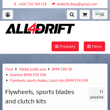
+420 734 764 158
all4drift.shop@gmail.com
Produkty
Menu
Úvod
Hľadať podľa auta
BMW E8X SK
Gearbox BMW E9X E8X
Flywheels, sports blades, clutch kits BMW E9X E8X
Flywheels, sports blades
11
položiek
and clutch kits