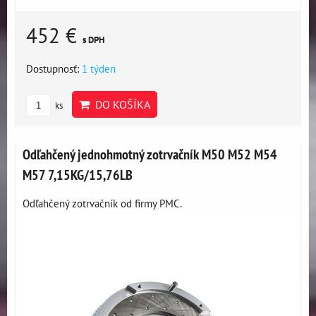
452 €
s DPH
Dostupnosť:
1 týden
DO KOŠÍKA
ks
Odľahčený jednohmotný zotrvačník M50 M52 M54
M57 7,15KG/15,76LB
Odľahčený zotrvačník od firmy PMC.