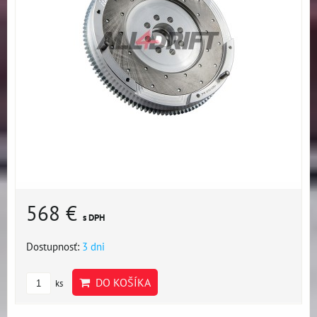
568 €
s DPH
Dostupnosť:
3 dni
DO KOŠÍKA
ks