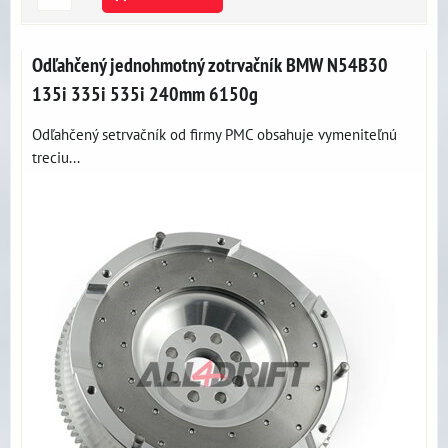
Odľahčený jednohmotný zotrvačník BMW N54B30
135i 335i 535i 240mm 6150g
Odľahčený setrvačník od firmy PMC obsahuje vymeniteľnú
treciu...