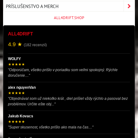
PRÍSLUŠENSTVO A MERCH
ALL4DRIFT.SHOP
ALL4DRIFT
4.9 ★
(182 recenzií)
WOLFY
★★★★★
"Odporúčam, všetko prišlo v poriadku som veľmi spokojný. Rýchle
doručenie...."
alex nguyenVan
★★★★★
"Objednával som už niekoľko krát , diel prišiel vždy rýchlo a pasoval bez
problémov. Určite ešte obj..."
Jakub Kovacs
★★★★★
"Super skusenost, všetko prišlo ako mala na čas...."