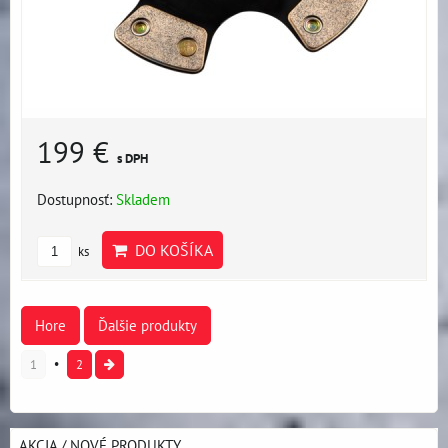
199 €
s DPH
Dostupnosť:
Skladem
DO KOŠÍKA
ks
Hore
Ďalšie produkty
1
2
AKCIA / NOVÉ PRODUKTY