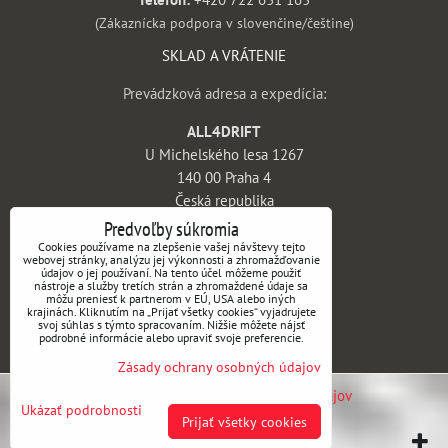
(Zákaznícka podpora v slovenčine/češtine)
SKLAD A VRÁTENIE
Prevádzková adresa a expedícia:
ALL4DRIFT
U Michelského lesa 1267
140 00 Praha 4
Česká republika
Predvoľby súkromia
INFORMÁCIE
Cookies používame na zlepšenie vašej návštevy tejto
webovej stránky, analýzu jej výkonnosti a zhromažďovanie
údajov o jej používaní. Na tento účel môžeme použiť
Obchodné podmienky
nástroje a služby tretích strán a zhromaždené údaje sa
môžu preniesť k partnerom v EÚ, USA alebo iných
Vrátenie tovaru a reklamácie
krajinách. Kliknutím na „Prijať všetky cookies“ vyjadrujete
svoj súhlas s týmto spracovaním. Nižšie môžete nájsť
Doprava a platba
podrobné informácie alebo upraviť svoje preferencie.
Kontakt
Zásady ochrany osobných údajov
Predvoľby súkromia
Zásady ochrany osobných údajov
Ukázať podrobnosti
Prijať všetky cookies
Vytvorené pomocou:
BiznisWeb.sk