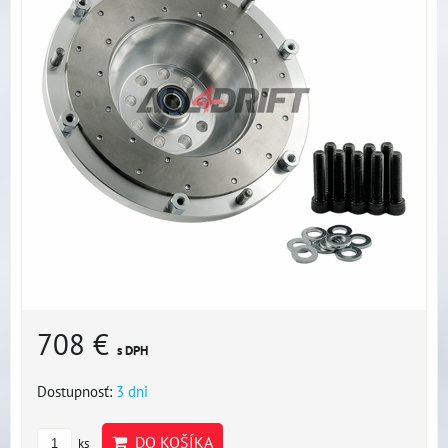
708 €
s DPH
Dostupnosť:
3 dni
DO KOŠÍKA
ks