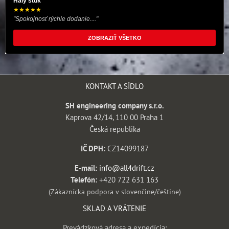
Haly štuk
★★★★★
"Spokojnosť rýchle dodanie...."
ZOBRAZIŤ VŠETKO
KONTAKT A SÍDLO
SH engineering company s.r.o.
Kaprova 42/14, 110 00 Praha 1
Česká republika
IČ DPH:
CZ14099187
E-mail:
info@all4drift.cz
Telefón:
+420 722 631 163
(Zákaznícka podpora v slovenčine/češtine)
SKLAD A VRÁTENIE
Prevádzková adresa a expedícia: