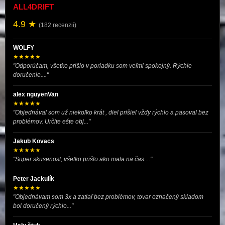
ALL4DRIFT
4.9 ★
(182 recenzií)
WOLFY
★★★★★
"Odporúčam, všetko prišlo v poriadku som veľmi spokojný. Rýchle
doručenie...."
alex nguyenVan
★★★★★
"Objednával som už niekoľko krát , diel prišiel vždy rýchlo a pasoval bez
problémov. Určite ešte obj..."
Jakub Kovacs
★★★★★
"Super skusenost, všetko prišlo ako mala na čas...."
Peter Jackulík
★★★★★
"Objednávam som 3x a zatiaľ bez problémov, tovar označený skladom
bol doručený rýchlo..."