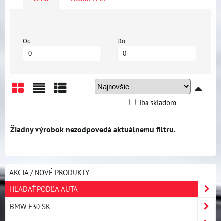
Od:
Do:
Iba skladom
Mriežka
Zoznam
Tabuľka
AKCIA / NOVÉ PRODUKTY
HĽADAŤ PODĽA AUTA
BMW E30 SK