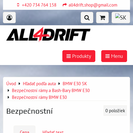
+420 734 764 158
all4drift.shop@gmail.com
Produkty
Menu
Úvod
Hľadať podľa auta
BMW E30 SK
Bezpečnostní rámy a Bash-Bary BMW E30
Bezpečnostní rámy BMW E30
Bezpečnostní
0
položiek
Cena
Hľadať text