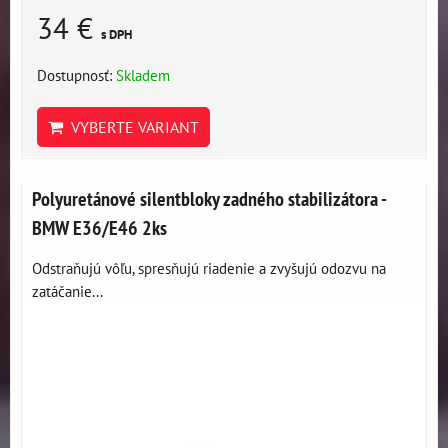
34 €
s DPH
Dostupnosť:
Skladem
VYBERTE VARIANT
Polyuretánové silentbloky zadného stabilizátora -
BMW E36/E46 2ks
Odstraňujú vôľu, spresňujú riadenie a zvyšujú odozvu na
zatáčanie...