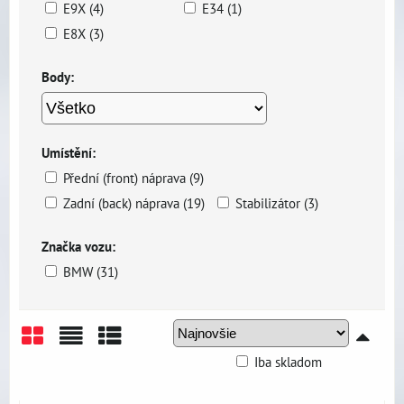
E9X (4)
E34 (1)
E8X (3)
Body:
Umístění:
Přední (front) náprava (9)
Zadní (back) náprava (19)
Stabilizátor (3)
Značka vozu:
BMW (31)
Iba skladom
Mriežka
Zoznam
Tabuľka