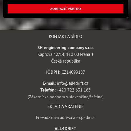
ZOBRAZIŤ VŠETKO
KONTAKT A SÍDLO
SH engineering company s.r.o.
Kaprova 42/14, 110 00 Praha 1
Česká republika
IČ DPH:
CZ14099187
E-mail:
info@all4drift.cz
Telefón:
+420 722 631 163
(Zákaznícka podpora v slovenčine/češtine)
SKLAD A VRÁTENIE
Prevádzková adresa a expedícia:
ALL4DRIFT