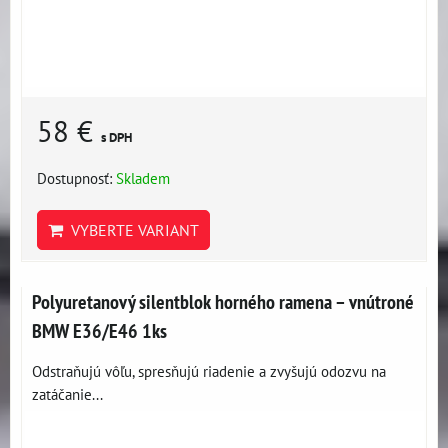
58 €
s DPH
Dostupnosť:
Skladem
VYBERTE VARIANT
Polyuretanový silentblok horného ramena – vnútroné
BMW E36/E46 1ks
Odstraňujú vôľu, spresňujú riadenie a zvyšujú odozvu na
zatáčanie...