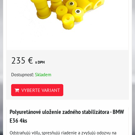
235 €
s DPH
Dostupnosť:
Skladem
VYBERTE VARIANT
Polyuretánové uloženie zadného stabilizátora - BMW
E36 4ks
Odstraňujú vôľu, spresňujú riadenie a zvyšujú odozvu na