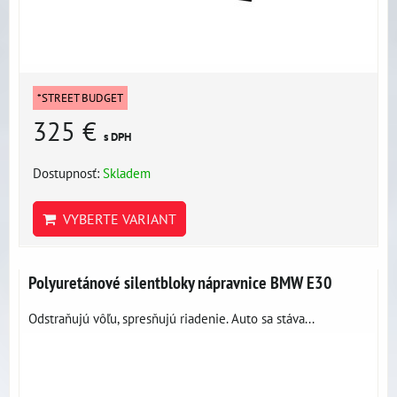
*STREET BUDGET
325 €
s DPH
Dostupnosť:
Skladem
VYBERTE VARIANT
Polyuretánové silentbloky nápravnice BMW E30
Odstraňujú vôľu, spresňujú riadenie. Auto sa stáva...