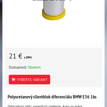
21 €
s DPH
Dostupnosť:
Skladem
VYBERTE VARIANT
Polyuretanový silentblok diferenciálu BMW E36 1ks
Odstraňujú vôľu, spresňujú riadenie. Auto sa stáva...