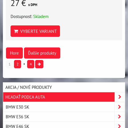
27 €
s DPH
Dostupnosť:
Skladem
VYBERTE VARIANT
Hore
Ďalšie produkty
1
2
4
AKCIA / NOVÉ PRODUKTY
HĽADAŤ PODĽA AUTA
BMW E30 SK
BMW E36 SK
BMW E46 SK