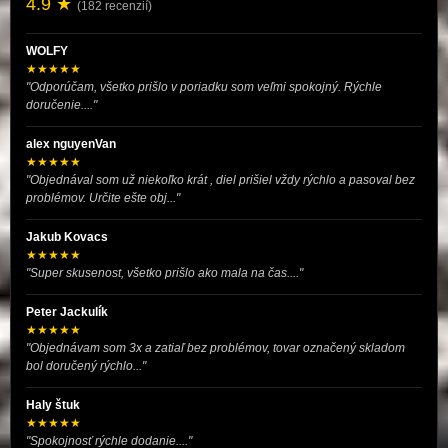
4.9 ★
(182 recenzií)
WOLFY
★★★★★
"Odporúčam, všetko prišlo v poriadku som veľmi spokojný. Rýchle
doručenie...."
alex nguyenVan
★★★★★
"Objednával som už niekoľko krát , diel prišiel vždy rýchlo a pasoval bez
problémov. Určite ešte obj..."
Jakub Kovacs
★★★★★
"Super skusenost, všetko prišlo ako mala na čas...."
Peter Jackulík
★★★★★
"Objednávam som 3x a zatiaľ bez problémov, tovar označený skladom
bol doručený rýchlo..."
Haly štuk
★★★★★
"Spokojnosť rýchle dodanie...."