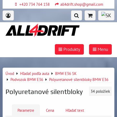
+420 734 764 158
all4drift.shop@gmail.com
Produkty
Menu
Úvod
Hľadať podľa auta
BMW E36 SK
Podvozok BMW E36
Polyuretanové silentbloky BMW E36
Polyuretanové silentbloky
34
položiek
Parametre
Cena
Hľadať text