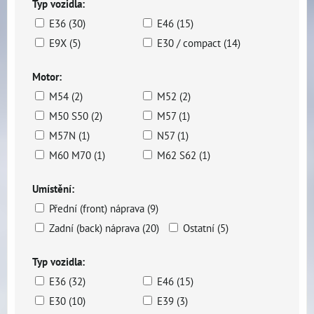
Typ vozidla:
E36 (30)
E46 (15)
E9X (5)
E30 / compact (14)
Motor:
M54 (2)
M52 (2)
M50 S50 (2)
M57 (1)
M57N (1)
N57 (1)
M60 M70 (1)
M62 S62 (1)
Umístění:
Přední (front) náprava (9)
Zadní (back) náprava (20)
Ostatní (5)
Typ vozidla:
E36 (32)
E46 (15)
E30 (10)
E39 (3)