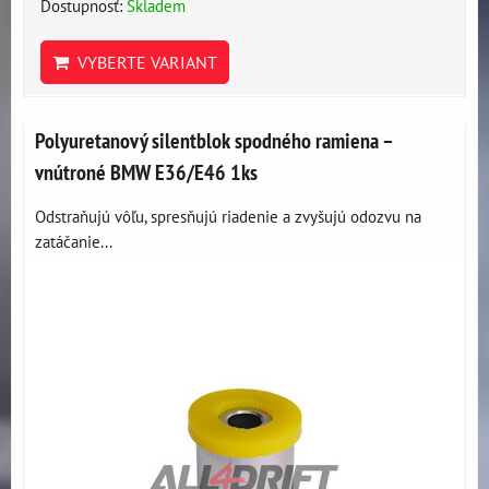
Dostupnosť:
Skladem
VYBERTE VARIANT
Polyuretanový silentblok spodného ramiena –
vnútroné BMW E36/E46 1ks
Odstraňujú vôľu, spresňujú riadenie a zvyšujú odozvu na
zatáčanie...