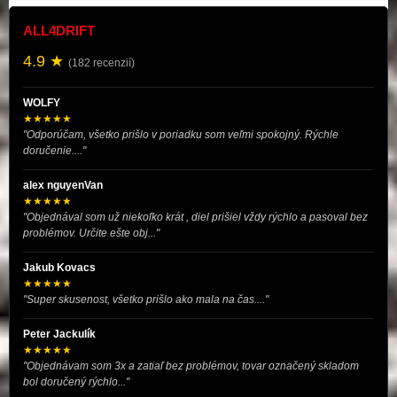
ALL4DRIFT
4.9 ★
(182 recenzií)
WOLFY
★★★★★
"Odporúčam, všetko prišlo v poriadku som veľmi spokojný. Rýchle
doručenie...."
alex nguyenVan
★★★★★
"Objednával som už niekoľko krát , diel prišiel vždy rýchlo a pasoval bez
problémov. Určite ešte obj..."
Jakub Kovacs
★★★★★
"Super skusenost, všetko prišlo ako mala na čas...."
Peter Jackulík
★★★★★
"Objednávam som 3x a zatiaľ bez problémov, tovar označený skladom
bol doručený rýchlo..."