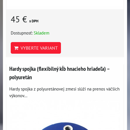
45 €
s DPH
Dostupnosť:
Skladem
VYBERTE VARIANT
Hardy spojka (flexibilný kĺb hnacieho hriadeľa) –
polyuretán
Hardy spojka z polyuretánovej zmesi slúži na prenos väčších
výkonov...