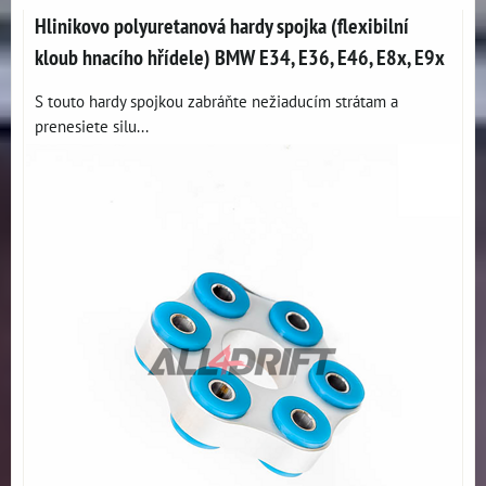
Hlinikovo polyuretanová hardy spojka (flexibilní
kloub hnacího hřídele) BMW E34, E36, E46, E8x, E9x
S touto hardy spojkou zabráňte nežiaducím strátam a
prenesiete silu...