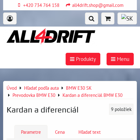
+420 734 764 158
all4drift.shop@gmail.com
Produkty
Menu
Úvod
Hľadať podľa auta
BMW E30 SK
Prevodovka BMW E30
Kardan a diferenciál BMW E30
Kardan a diferenciál
9
položiek
Parametre
Cena
Hľadať text