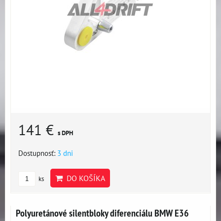
141 €
s DPH
Dostupnosť:
3 dni
DO KOŠÍKA
ks
Polyuretánové silentbloky diferenciálu BMW E36