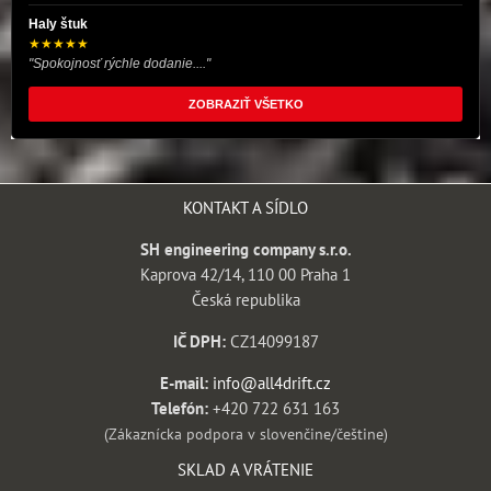
Haly štuk
★★★★★
"Spokojnosť rýchle dodanie...."
ZOBRAZIŤ VŠETKO
KONTAKT A SÍDLO
SH engineering company s.r.o.
Kaprova 42/14, 110 00 Praha 1
Česká republika
IČ DPH:
CZ14099187
E-mail:
info@all4drift.cz
Telefón:
+420 722 631 163
(Zákaznícka podpora v slovenčine/češtine)
SKLAD A VRÁTENIE