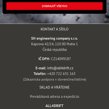
ZOBRAZIŤ VŠETKO
KONTAKT A SÍDLO
SH engineering company s.r.o.
Kaprova 42/14, 110 00 Praha 1
Česká republika
IČ DPH:
CZ14099187
E-mail:
info@all4drift.cz
Telefón:
+420 722 631 163
(Zákaznícka podpora v slovenčine/češtine)
SKLAD A VRÁTENIE
Prevádzková adresa a expedícia:
ALL4DRIFT