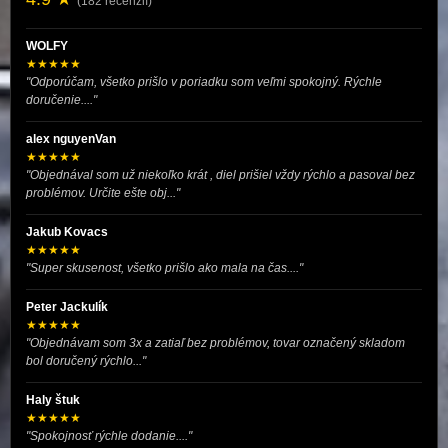
(182 recenzií)
WOLFY
★★★★★
"Odporúčam, všetko prišlo v poriadku som veľmi spokojný. Rýchle
doručenie...."
alex nguyenVan
★★★★★
"Objednával som už niekoľko krát , diel prišiel vždy rýchlo a pasoval bez
problémov. Určite ešte obj..."
Jakub Kovacs
★★★★★
"Super skusenost, všetko prišlo ako mala na čas...."
Peter Jackulík
★★★★★
"Objednávam som 3x a zatiaľ bez problémov, tovar označený skladom
bol doručený rýchlo..."
Haly štuk
★★★★★
"Spokojnosť rýchle dodanie...."