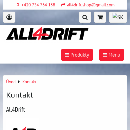
+420 734 764 158
all4drift.shop@gmail.com
Produkty
Menu
Úvod
Kontakt
Kontakt
All4Drift