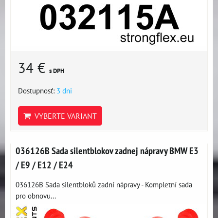
34 €
s DPH
Dostupnosť:
3 dni
VYBERTE VARIANT
036126B Sada silentblokov zadnej nápravy BMW E3
/ E9 / E12 / E24
036126B Sada silentbloků zadní nápravy - Kompletní sada
pro obnovu...