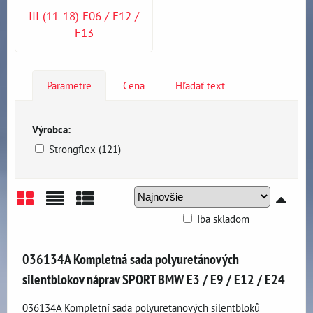
III (11-18) F06 / F12 /
F13
Parametre
Cena
Hľadať text
Výrobca:
Strongflex (121)
Iba skladom
Mriežka
Zoznam
Tabuľka
036134A Kompletná sada polyuretánových
silentblokov náprav SPORT BMW E3 / E9 / E12 / E24
036134A Kompletní sada polyuretanových silentbloků