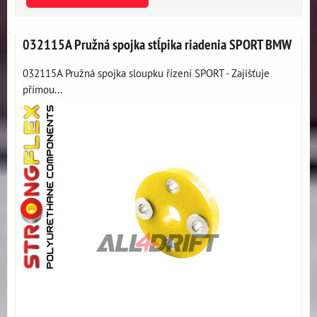
032115A Pružná spojka stĺpika riadenia SPORT BMW
032115A Pružná spojka sloupku řízení SPORT - Zajišťuje
přímou...