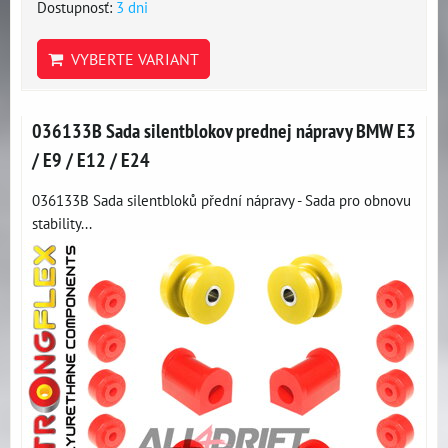
Dostupnosť:
3 dni
VYBERTE VARIANT
036133B Sada silentblokov prednej nápravy BMW E3
/ E9 / E12 / E24
036133B Sada silentbloků přední nápravy - Sada pro obnovu
stability...