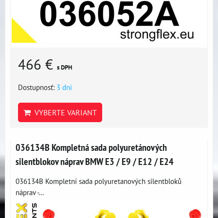
466 €
s DPH
Dostupnosť:
3 dni
VYBERTE VARIANT
036134B Kompletná sada polyuretánových
silentblokov náprav BMW E3 / E9 / E12 / E24
036134B Kompletní sada polyuretanových silentbloků
náprav -...