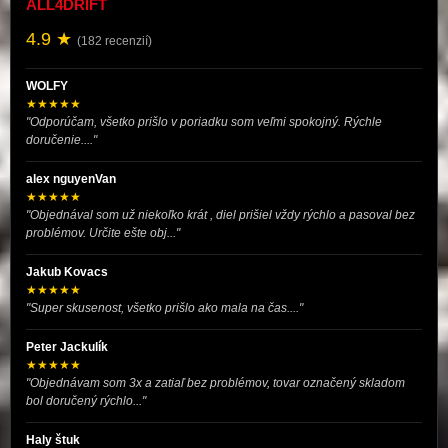
ALL4DRIFT
4.9 ★
(182 recenzií)
WOLFY
★★★★★
"Odporúčam, všetko prišlo v poriadku som veľmi spokojný. Rýchle
doručenie...."
alex nguyenVan
★★★★★
"Objednával som už niekoľko krát , diel prišiel vždy rýchlo a pasoval bez
problémov. Určite ešte obj..."
Jakub Kovacs
★★★★★
"Super skusenost, všetko prišlo ako mala na čas...."
Peter Jackulík
★★★★★
"Objednávam som 3x a zatiaľ bez problémov, tovar označený skladom
bol doručený rýchlo..."
Haly štuk