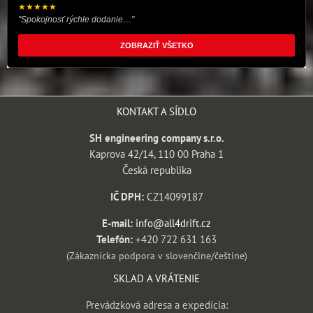
★★★★★
"Spokojnosť rýchle dodanie...."
ZOBRAZIŤ VŠETKO
KONTAKT A SÍDLO
SH engineering company s.r.o.
Kaprova 42/14, 110 00 Praha 1
Česká republika
IČ DPH:
CZ14099187
E-mail:
info@all4drift.cz
Telefón:
+420 722 631 163
(Zákaznícka podpora v slovenčine/češtine)
SKLAD A VRÁTENIE
Prevádzková adresa a expedícia: