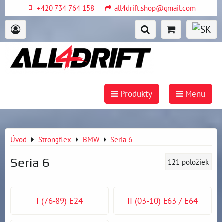
+420 734 764 158
all4drift.shop@gmail.com
Produkty
Menu
Úvod
Strongflex
BMW
Seria 6
Seria 6
121
položiek
I (76-89) E24
II (03-10) E63 / E64