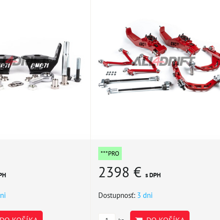
***PRO
2398 €
PH
s DPH
ni
Dostupnosť:
3 dni
DO KOŠÍKA
DO KOŠÍKA