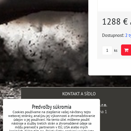
1288 €
Dostupnosť:
2 
ks
KONTAKT A SÍDLO
SH engineering company s.r.o.
Predvoľby súkromia
Kaprova 42/14, 110 00 Praha 1
Cookies používame na zlepšenie vašej návštevy tejto
webovej stránky, analýzu jej výkonnosti a zhromažďovanie
Česká republika
údajov o jej používaní. Na tento účel môžeme použiť
nástroje a služby tretích strán a zhromaždené údaje sa
môžu preniesť k partnerom v EÚ, USA alebo iných
IČ DPH:
CZ14099187
krajinách. Kliknutím na „Prijať všetky cookies“ vyjadrujete