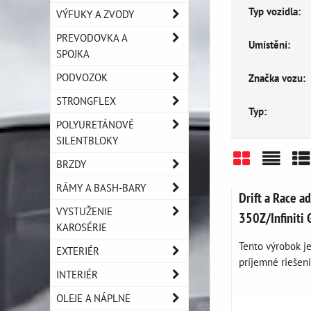
Typ vozidla:
VÝFUKY A ZVODY
PREVODOVKA A
Umístění:
SPOJKA
PODVOZOK
Značka vozu:
STRONGFLEX
Typ:
POLYURETÁNOVÉ
SILENTBLOKY
BRZDY
Mriežka
Zozn
Ta
RÁMY A BASH-BARY
Drift a Race a
VYSTUŽENIE
350Z/Infiniti
KAROSÉRIE
Tento výrobok j
EXTERIÉR
príjemné riešeni
INTERIÉR
OLEJE A NÁPLNE