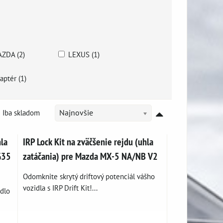
ZDA (2)
LEXUS (1)
aptér (1)
Iba skladom
Najnovšie
hla
IRP Lock Kit na zväčšenie rejdu (uhla
G35
zatáčania) pre Mazda MX-5 NA/NB V2
Odomknite skrytý driftový potenciál vášho
vozidla s IRP Drift Kit!...
idlo