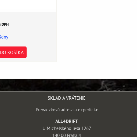
s DPH
týdny
DO KOŠÍKA
SKLAD A VRÁTENIE
Prevádzková adresa a expedícia:
ALL4DRIFT
U Michelského lesa 1267
140 00 Praha 4