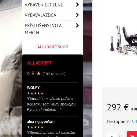
VYBAVENIE DIELNE
VÝBAVA JAZDCA
PRÍSLUŠENSTVO A
MERCH
ALL4DRIFT.SHOP
ALL4DRIFT
4.9 ★
(182 recenzií)
WOLFY
★★★★★
"Odporúčam, všetko prišlo v
292 €
poriadku som veľmi spokojný.
s D
Rýchle doručenie...."
Dostupnosť:
3 d
alex nguyenVan
★★★★★
"Objednával som už niekoľko