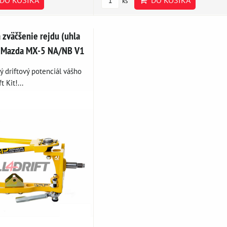
ks
a zväčšenie rejdu (uhla
e Mazda MX-5 NA/NB V1
 driftový potenciál vášho
t Kit!...