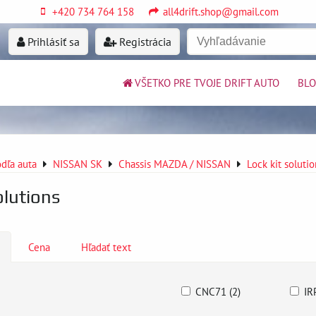
+420 734 764 158
all4drift.shop@gmail.com
Prihlásiť sa
Registrácia
VŠETKO PRE TVOJE DRIFT AUTO
BL
dľa auta
NISSAN SK
Chassis MAZDA / NISSAN
Lock kit solutio
olutions
Cena
Hľadať text
CNC71 (2)
IR