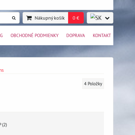
Nákupný košík
0 €
OG
OBCHODNÉ PODMIENKY
DOPRAVA
KONTAKT
ns
4
Položky
P (2)