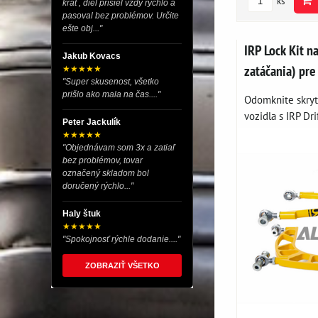
ks
krát , diel prišiel vždy rýchlo a
pasoval bez problémov. Určite
ešte obj..."
IRP Lock Kit n
Jakub Kovacs
zatáčania) pr
★★★★★
"Super skusenost, všetko
prišlo ako mala na čas...."
Odomknite skrytý
vozidla s IRP Drif
Peter Jackulík
★★★★★
"Objednávam som 3x a zatiaľ
bez problémov, tovar
označený skladom bol
doručený rýchlo..."
Haly štuk
★★★★★
"Spokojnosť rýchle dodanie...."
ZOBRAZIŤ VŠETKO