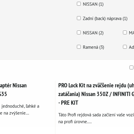
NISSAN (1)
Zadní (back) náprava (1)
NISSAN (2)
MA
Ramená (3)
Ad
am
buľka
daptér Nissan
PRO Lock Kit na zväčšenie rejdu (u
 G35
zatáčania) Nissan 350Z / INFINITI 
- PRE KIT
e jednoduché, ľahké a
e na zvýšenie...
Táto Profi rejdová sada začlení vaše voz
na profi úrovne....