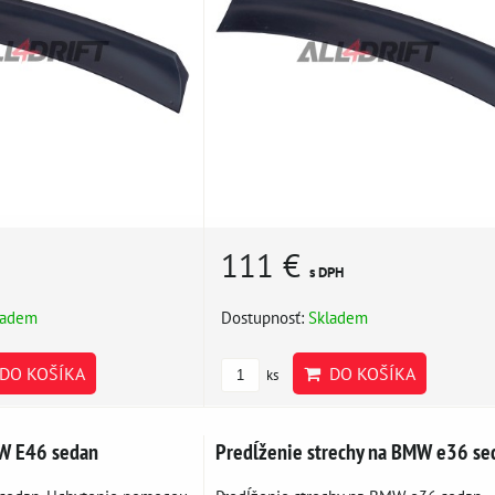
111 €
s DPH
ladem
Dostupnosť:
Skladem
DO KOŠÍKA
DO KOŠÍKA
ks
MW E46 sedan
Predĺženie strechy na BMW e36 se