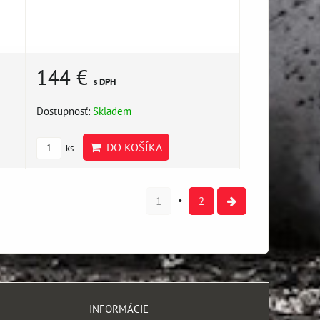
144 €
s DPH
Dostupnosť:
Skladem
DO KOŠÍKA
ks
1
2
INFORMÁCIE