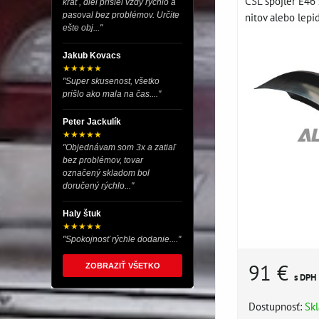
CSL spojler E46
krát , diel prišiel vždy rýchlo a
nitov alebo lepid
pasoval bez problémov. Určite
ešte obj..."
Jakub Kovacs
★★★★★
"Super skusenost, všetko
prišlo ako mala na čas...."
Peter Jackulík
★★★★★
"Objednávam som 3x a zatiaľ
bez problémov, tovar
označený skladom bol
doručený rýchlo..."
Haly štuk
★★★★★
"Spokojnosť rýchle dodanie...."
91 €
ZOBRAZIŤ VŠETKO
s DPH
Dostupnosť:
Sk