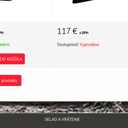
117 €
PH
s DPH
ladem
Dostupnosť:
Vyprodáno
DO KOŠÍKA
e produkty
SKLAD A VRÁTENIE