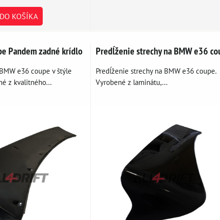
DO KOŠÍKA
e Pandem zadné krídlo
Predĺženie strechy na BMW e36 co
 BMW e36 coupe v štýle
Predĺženie strechy na BMW e36 coupe.
é z kvalitného...
Vyrobené z laminátu,...