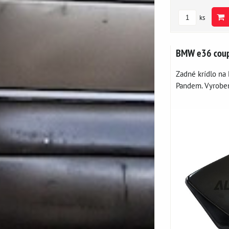
ks
BMW e36 coup
Zadné krídlo na
Pandem. Vyroben