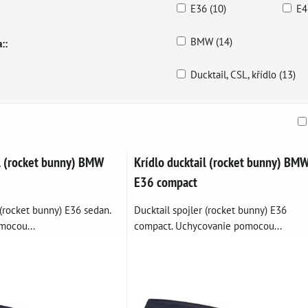
E36 (10)
E4
BMW (14)
::
Ducktail, CSL, křídlo (13)
am
buľka
il (rocket bunny) BMW
Krídlo ducktail (rocket bunny) BM
E36 compact
 (rocket bunny) E36 sedan.
Ducktail spojler (rocket bunny) E36
mocou...
compact. Uchycovanie pomocou...