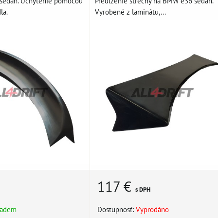
 sedan. Uchytenie pomocou
Predĺženie strechy na BMW e36 sedan.
la.
Vyrobené z laminátu,...
117 €
s DPH
ladem
Dostupnosť:
Vyprodáno