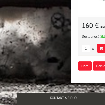
160 €
s D
Dostupnosť:
Sk
ks
Hore
Ďalši
KONTAKT A SÍDLO