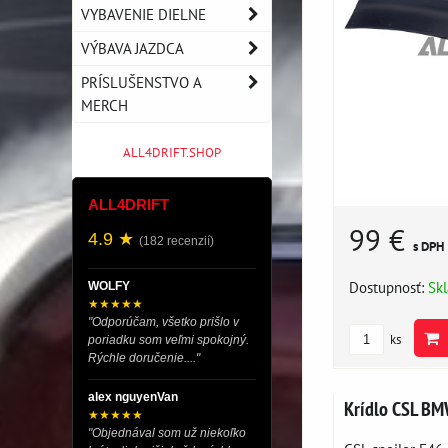
VYBAVENIE DIELNE
VÝBAVA JAZDCA
PRÍSLUŠENSTVO A
MERCH
ALL4DRIFT.SHOP
ALL4DRIFT
99 €
4.9 ★
(182 recenzií)
s DPH
Dostupnosť:
Sk
WOLFY
★★★★★
"Odporúčam, všetko prišlo v
ks
poriadku som veľmi spokojný.
Rýchle doručenie...."
alex nguyenVan
Krídlo CSL B
★★★★★
"Objednával som už niekoľko