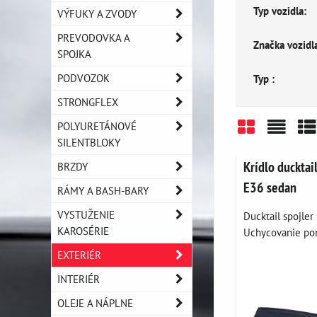
Typ vozidla:
VÝFUKY A ZVODY
PREVODOVKA A
Značka vozidla
SPOJKA
PODVOZOK
Typ :
STRONGFLEX
POLYURETÁNOVÉ
SILENTBLOKY
Mriežka
Zozn
Ta
Krídlo duckta
BRZDY
E36 sedan
RÁMY A BASH-BARY
VYSTUŽENIE
Ducktail spojler
KAROSÉRIE
Uchycovanie po
EXTERIÉR
INTERIÉR
OLEJE A NÁPLNE