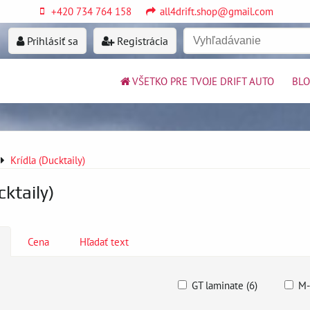
+420 734 764 158
all4drift.shop@gmail.com
Prihlásiť sa
Registrácia
VŠETKO PRE TVOJE DRIFT AUTO
BL
Krídla (Ducktaily)
cktaily)
Cena
Hľadať text
GT laminate (6)
M-