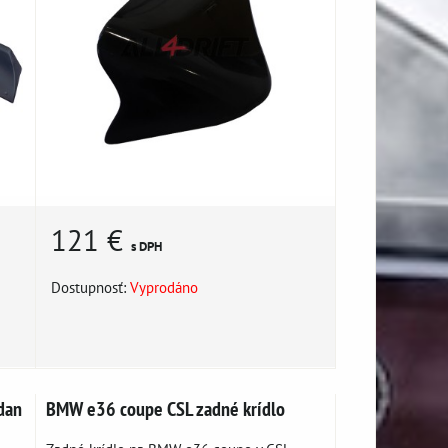
121 €
s DPH
Dostupnosť:
Vyprodáno
dan
BMW e36 coupe CSL zadné krídlo