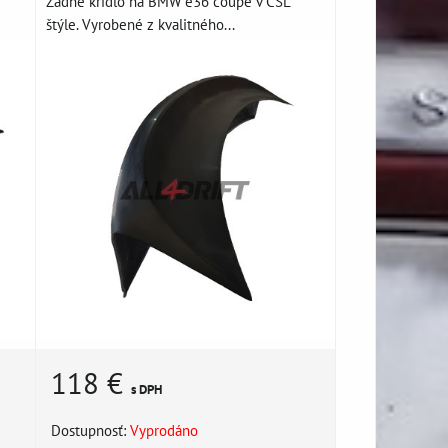
Zadné krídlo na BMW e36 coupe v CSL
štýle. Vyrobené z kvalitného...
118 €
s DPH
Dostupnosť:
Vyprodáno