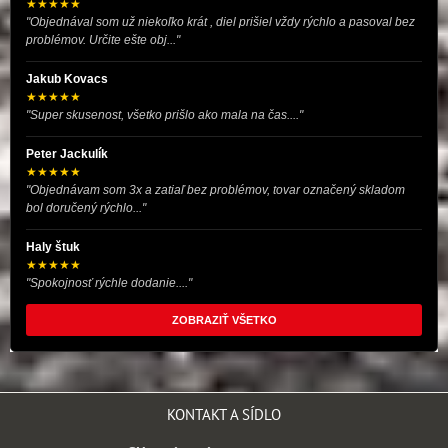
★★★★★
"Objednával som už niekoľko krát , diel prišiel vždy rýchlo a pasoval bez
problémov. Určite ešte obj..."
Jakub Kovacs
★★★★★
"Super skusenost, všetko prišlo ako mala na čas...."
Peter Jackulík
★★★★★
"Objednávam som 3x a zatiaľ bez problémov, tovar označený skladom
bol doručený rýchlo..."
Haly štuk
★★★★★
"Spokojnosť rýchle dodanie...."
ZOBRAZIŤ VŠETKO
KONTAKT A SÍDLO