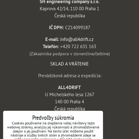
SH engineering company s.r.o.
Kaprova 42/14, 110 00 Praha 1
Česká republika
IČ DPH:
CZ14099187
E-mail:
info@all4drift.cz
Telefón:
+420 722 631 163
(Zákaznícka podpora v slovenčine/češtine)
SKLAD A VRÁTENIE
Prevádzková adresa a expedícia:
ALL4DRIFT
U Michelského lesa 1267
140 00 Praha 4
Česká republika
Predvoľby súkromia
INFORMÁCIE
Cookies používame na zlepšenie vašej návštevy tejto
webovej stránky, analýzu jej výkonnosti a zhromažďovanie
údajov o jej používaní. Na tento účel môžeme použiť
Obchodné podmienky
nástroje a služby tretích strán a zhromaždené údaje sa