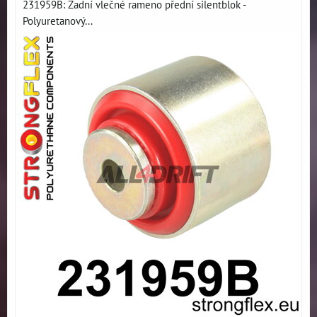
231959B: Zadní vlečné rameno přední silentblok -
Polyuretanový...