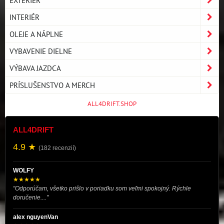
EXTERIÉR
INTERIÉR
OLEJE A NÁPLNE
VYBAVENIE DIELNE
VÝBAVA JAZDCA
PRÍSLUŠENSTVO A MERCH
ALL4DRIFT.SHOP
ALL4DRIFT
4.9 ★
(182 recenzií)
WOLFY
★★★★★
"Odporúčam, všetko prišlo v poriadku som veľmi spokojný. Rýchle
doručenie...."
alex nguyenVan