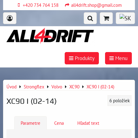
+420 734 764 158
all4drift.shop@gmail.com
Produkty
Menu
Úvod
Strongflex
Volvo
XC90
XC90 I (02-14)
XC90 I (02-14)
6
položiek
Parametre
Cena
Hľadať text