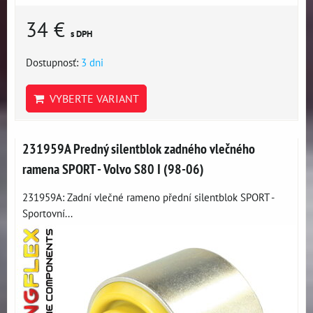
34 €
s DPH
Dostupnosť:
3 dni
VYBERTE VARIANT
231959A Predný silentblok zadného vlečného
ramena SPORT - Volvo S80 I (98-06)
231959A: Zadní vlečné rameno přední silentblok SPORT -
Sportovní...