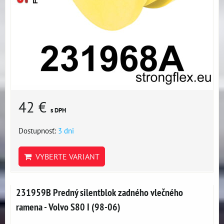
42 €
s DPH
Dostupnosť:
3 dni
VYBERTE VARIANT
231959B Predný silentblok zadného vlečného
ramena - Volvo S80 I (98-06)