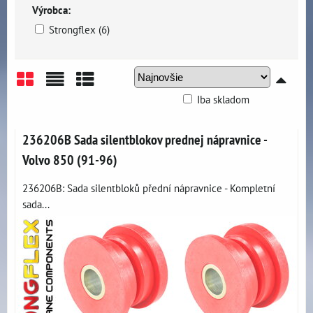
Výrobca:
Strongflex (6)
Iba skladom
Mriežka
Zoznam
Tabuľka
236206B Sada silentblokov prednej nápravnice -
Volvo 850 (91-96)
236206B: Sada silentbloků přední nápravnice - Kompletní
sada...