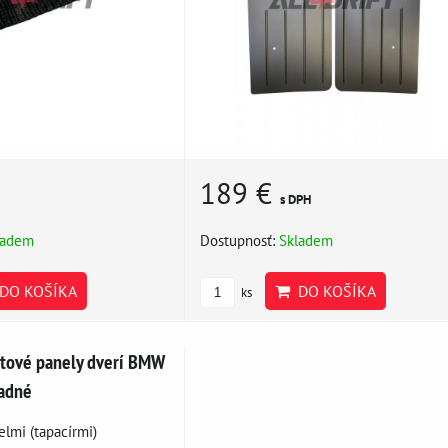
189 €
s DPH
ladem
Dostupnosť:
Skladem
DO KOŠÍKA
DO KOŠÍKA
ks
rtové panely dverí BMW
adné
lmi (tapacírmi)