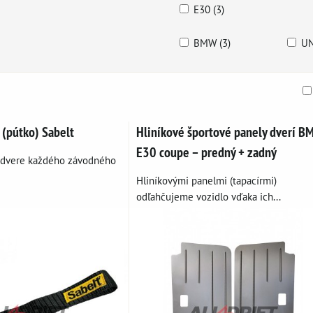
E30 (3)
BMW (3)
UN
am
buľka
 (pútko) Sabelt
Hliníkové športové panely dverí 
E30 coupe – predný + zadný
 dvere každého závodného
Hliníkovými panelmi (tapacírmi)
odľahčujeme vozidlo vďaka ich...