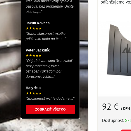
odľahčujeme vozi
krát , diel prišiel vždy rýchlo a
pasoval bez problémov. Určite
ešte obj..."
Jakub Kovacs
★★★★★
"Super skusenost, všetko
prišlo ako mala na čas...."
Peter Jackulík
★★★★★
"Objednávam som 3x a zatiaľ
bez problémov, tovar
označený skladom bol
doručený rýchlo..."
Haly štuk
★★★★★
"Spokojnosť rýchle dodanie...."
92 €
s DPH
ZOBRAZIŤ VŠETKO
Dostupnosť:
Sk