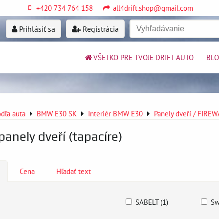
+420 734 764 158
all4drift.shop@gmail.com
Prihlásiť sa
Registrácia
VŠETKO PRE TVOJE DRIFT AUTO
BL
dľa auta
BMW E30 SK
Interiér BMW E30
Panely dveří / FIR
panely dveří (tapacíre)
Cena
Hľadať text
SABELT (1)
Sw