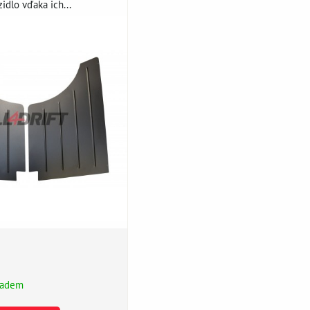
dlo vďaka ich...
ladem