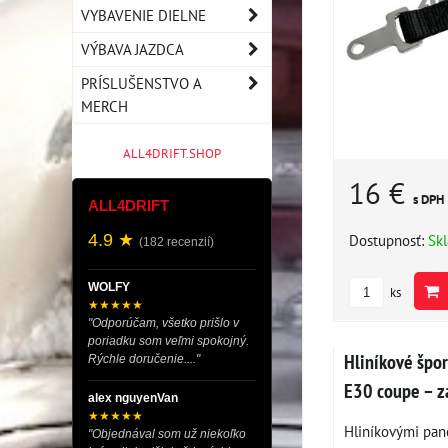
VYBAVENIE DIELNE
VÝBAVA JAZDCA
PRÍSLUŠENSTVO A
MERCH
ALL4DRIFT.SHOP
16 €
s DPH
ALL4DRIFT
Dostupnosť:
Sk
4.9 ★
(182 recenzií)
WOLFY
ks
★★★★★
"Odporúčam, všetko prišlo v
poriadku som veľmi spokojný.
Hliníkové špo
Rýchle doručenie...."
E30 coupe – z
alex nguyenVan
★★★★★
Hliníkovými pane
"Objednával som už niekoľko