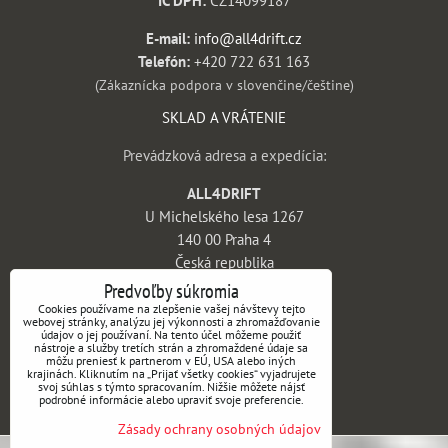
E-mail:
info@all4drift.cz
Telefón:
+420 722 631 163
(Zákaznícka podpora v slovenčine/češtine)
SKLAD A VRÁTENIE
Prevádzková adresa a expedícia:
ALL4DRIFT
U Michelského lesa 1267
140 00 Praha 4
Česká republika
Predvoľby súkromia
INFORMÁCIE
Cookies používame na zlepšenie vašej návštevy tejto
webovej stránky, analýzu jej výkonnosti a zhromažďovanie
údajov o jej používaní. Na tento účel môžeme použiť
Obchodné podmienky
nástroje a služby tretích strán a zhromaždené údaje sa
môžu preniesť k partnerom v EÚ, USA alebo iných
Vrátenie tovaru a reklamácie
krajinách. Kliknutím na „Prijať všetky cookies“ vyjadrujete
svoj súhlas s týmto spracovaním. Nižšie môžete nájsť
Doprava a platba
podrobné informácie alebo upraviť svoje preferencie.
Kontakt
Zásady ochrany osobných údajov