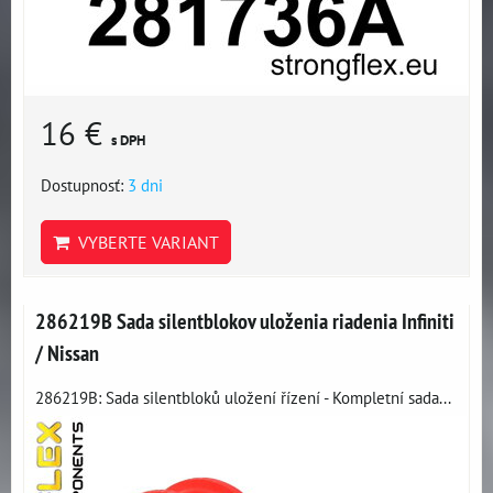
16 €
s DPH
Dostupnosť:
3 dni
VYBERTE VARIANT
286219B Sada silentblokov uloženia riadenia Infiniti
/ Nissan
286219B: Sada silentbloků uložení řízení - Kompletní sada...