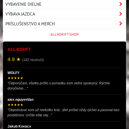
VYBAVENIE DIELNE
VÝBAVA JAZDCA
PRÍSLUŠENSTVO A MERCH
ALL4DRIFT.SHOP
ALL4DRIFT
4.9 ★
(182 recenzií)
WOLFY
★★★★★
"Odporúčam, všetko prišlo v poriadku som veľmi spokojný. Rýchle
doručenie...."
alex nguyenVan
★★★★★
"Objednával som už niekoľko krát , diel prišiel vždy rýchlo a pasoval bez
problémov. Určite ešte obj..."
Jakub Kovacs