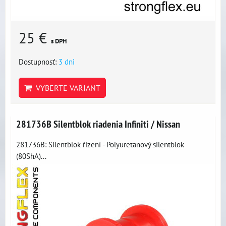
25 €
s DPH
Dostupnosť:
3 dni
VYBERTE VARIANT
281736B Silentblok riadenia Infiniti / Nissan
281736B: Silentblok řízení - Polyuretanový silentblok
(80ShA)...