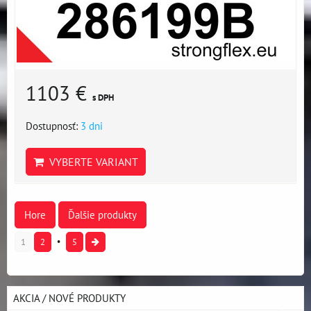
1103 €
s DPH
Dostupnosť:
3 dni
VYBERTE VARIANT
Hore
Ďalšie produkty
1
2
5
AKCIA / NOVÉ PRODUKTY