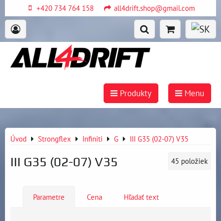
+420 734 764 158
all4drift.shop@gmail.com
Produkty
Menu
Úvod
Strongflex
Infiniti
G
III G35 (02-07) V35
III G35 (02-07) V35
45
položiek
Parametre
Cena
Hľadať text