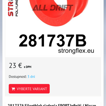
23 €
s DPH
Dostupnosť:
3 dni
VYBERTE VARIANT
281737A Silentblok riadenia SPORT Infiniti / Nissan