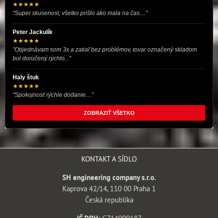
★★★★★
"Super skusenost, všetko prišlo ako mala na čas...."
Peter Jackulík
★★★★★
"Objednávam som 3x a zatiaľ bez problémov, tovar označený skladom
bol doručený rýchlo..."
Haly štuk
★★★★★
"Spokojnosť rýchle dodanie...."
ZOBRAZIŤ VŠETKO
KONTAKT A SÍDLO
SH engineering company s.r.o.
Kaprova 42/14, 110 00 Praha 1
Česká republika
IČ DPH:
CZ14099187