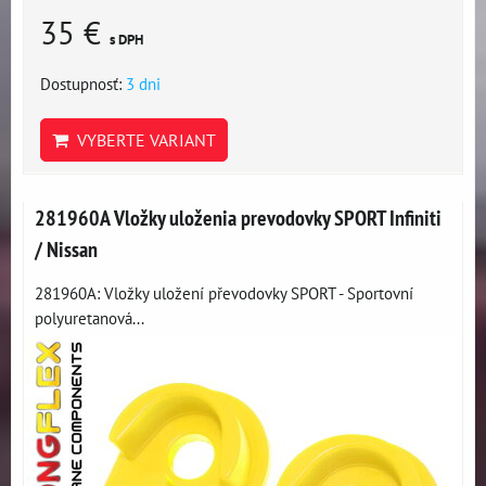
35 €
s DPH
Dostupnosť:
3 dni
VYBERTE VARIANT
281960A Vložky uloženia prevodovky SPORT Infiniti
/ Nissan
281960A: Vložky uložení převodovky SPORT - Sportovní
polyuretanová...