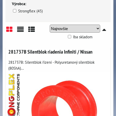
Výrobca:
Strongflex (45)
Iba skladom
Mriežka
Zoznam
Tabuľka
281737B Silentblok riadenia Infiniti / Nissan
281737B: Silentblok řízení - Polyuretanový silentblok
(80ShA)...