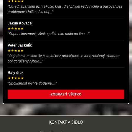
★★★★★
"Objednával som už niekoľko krát , diel prišiel vždy rýchlo a pasoval bez
problémov. Určite ešte obj..."
Jakub Kovacs
★★★★★
"Super skusenost, všetko prišlo ako mala na čas...."
Peter Jackulík
★★★★★
"Objednávam som 3x a zatiaľ bez problémov, tovar označený skladom
bol doručený rýchlo..."
Haly štuk
★★★★★
"Spokojnosť rýchle dodanie...."
ZOBRAZIŤ VŠETKO
KONTAKT A SÍDLO