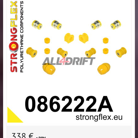
338 €