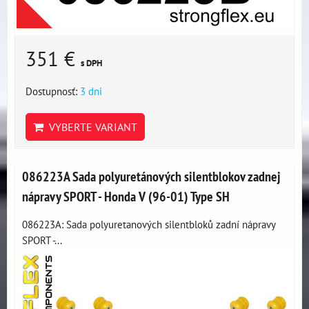
351 €
s DPH
Dostupnosť:
3 dni
VYBERTE VARIANT
086223A Sada polyuretánových silentblokov zadnej
nápravy SPORT - Honda V (96-01) Type SH
086223A: Sada polyuretanových silentbloků zadní nápravy
SPORT -...