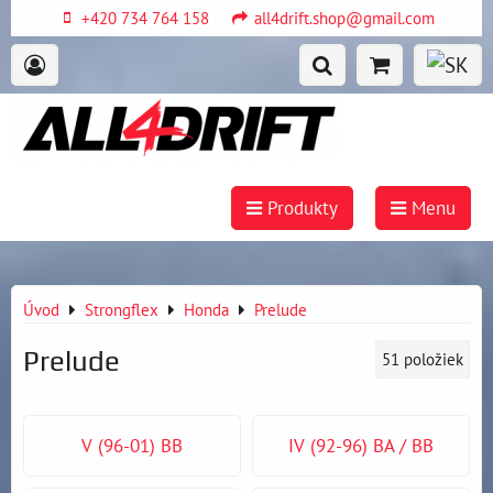
+420 734 764 158
all4drift.shop@gmail.com
Produkty
Menu
Úvod
Strongflex
Honda
Prelude
Prelude
51
položiek
V (96-01) BB
IV (92-96) BA / BB