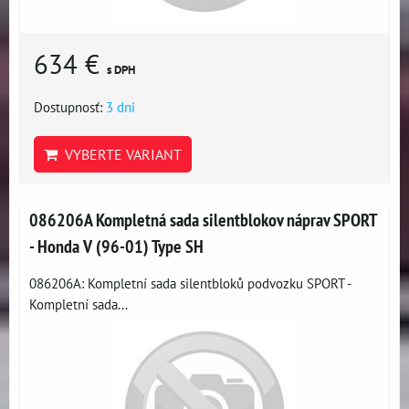
634 €
s DPH
Dostupnosť:
3 dni
VYBERTE VARIANT
086206A Kompletná sada silentblokov náprav SPORT
- Honda V (96-01) Type SH
086206A: Kompletní sada silentbloků podvozku SPORT -
Kompletní sada...