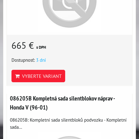
665 €
s DPH
Dostupnosť:
3 dni
VYBERTE VARIANT
086205B Kompletná sada silentblokov náprav -
Honda V (96-01)
086205B: Kompletní sada silentbloků podvozku - Kompletní
sada...