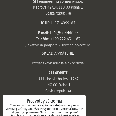
SH engineering company s.r.o.
Kaprova 42/14, 110 00 Praha 1
Česká republika
IČ DPH:
CZ14099187
E-mail:
info@all4drift.cz
Telefón:
+420 722 631 163
(Zákaznícka podpora v slovenčine/češtine)
SKLAD A VRÁTENIE
Prevádzková adresa a expedícia:
ALL4DRIFT
U Michelského lesa 1267
140 00 Praha 4
Česká republika
INFORMÁCIE
Predvoľby súkromia
Cookies používame na zlepšenie vašej návštevy tejto
webovej stránky, analýzu jej výkonnosti a zhromažďovanie
Obchodné podmienky
údajov o jej používaní. Na tento účel môžeme použiť
nástroje a služby tretích strán a zhromaždené údaje sa