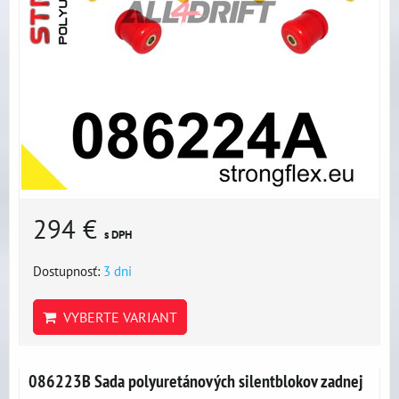
294 €
s DPH
Dostupnosť:
3 dni
VYBERTE VARIANT
086223B Sada polyuretánových silentblokov zadnej