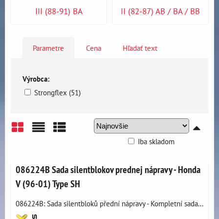
III (88-91) BA
II (82-87) AB / BA / BB
Parametre
Cena
Hľadať text
Výrobca:
Strongflex (51)
Iba skladom
Mriežka
Zoznam
Tabuľka
086224B Sada silentblokov prednej nápravy - Honda
V (96-01) Type SH
086224B: Sada silentbloků přední nápravy - Kompletní sada...