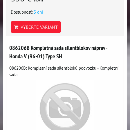
s DPH
Dostupnosť:
3 dni
VYBERTE VARIANT
086206B Kompletná sada silentblokov náprav -
Honda V (96-01) Type SH
086206B: Kompletní sada silentbloků podvozku - Kompletní
sada...