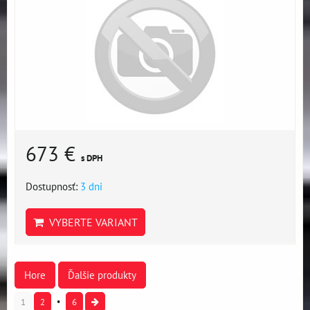
673 €
s DPH
Dostupnosť:
3 dni
VYBERTE VARIANT
Hore
Ďalšie produkty
1
2
6