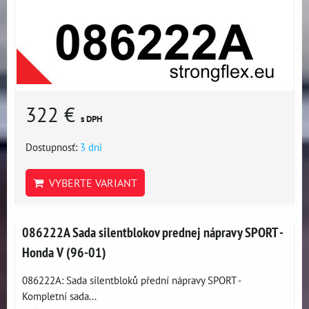
322 €
s DPH
Dostupnosť:
3 dni
VYBERTE VARIANT
086222A Sada silentblokov prednej nápravy SPORT -
Honda V (96-01)
086222A: Sada silentbloků přední nápravy SPORT -
Kompletní sada...