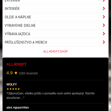
INTERIÉR
OLEJE A NÁPLNE
VYBAVENIE DIELNE
VÝBAVA JAZDCA
PRÍSLUŠENSTVO A MERCH
ALL4DRIFT.SHOP
ALL4DRIFT
4.9 ★
(182 recenzií)
WOLFY
★★★★★
"Odporúčam, všetko prišlo v poriadku som veľmi spokojný. Rýchle
doručenie...."
alex nguyenVan