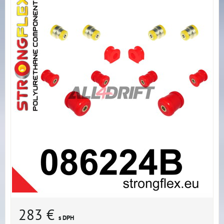
283 €
s DPH