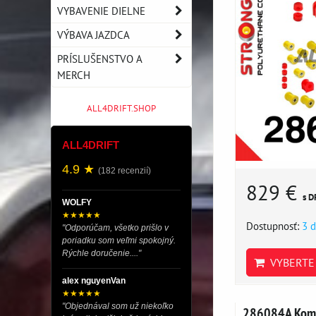
VYBAVENIE DIELNE
VÝBAVA JAZDCA
PRÍSLUŠENSTVO A
MERCH
ALL4DRIFT.SHOP
ALL4DRIFT
4.9 ★
(182 recenzií)
829 €
s D
WOLFY
★★★★★
Dostupnosť:
3 d
"Odporúčam, všetko prišlo v
poriadku som veľmi spokojný.
Rýchle doručenie...."
VYBERTE 
alex nguyenVan
★★★★★
"Objednával som už niekoľko
286084A Komp