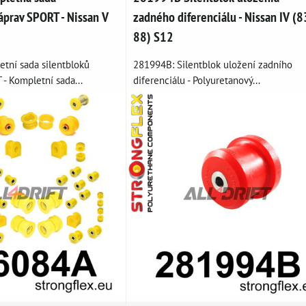
áprav SPORT - Nissan V
zadného diferenciálu - Nissan IV (8
88) S12
tní sada silentbloků
281994B: Silentblok uložení zadního
- Kompletní sada...
diferenciálu - Polyuretanový...