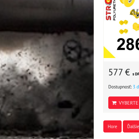
577 €
s D
Dostupnosť:
3 d
VYBERTE 
Hore
Ďalši