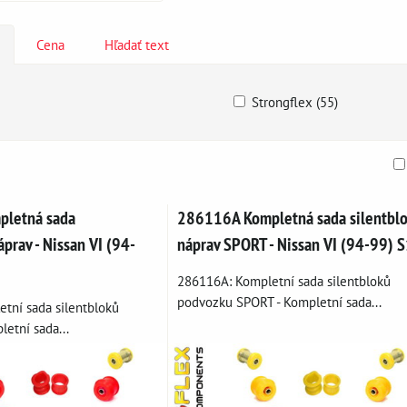
Cena
Hľadať text
Strongflex (55)
am
buľka
letná sada
286116A Kompletná sada silentbl
áprav - Nissan VI (94-
náprav SPORT - Nissan VI (94-99) 
286116A: Kompletní sada silentbloků
podvozku SPORT - Kompletní sada...
tní sada silentbloků
etní sada...