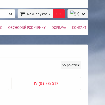
Nákupný košík
0 €
OG
OBCHODNÉ PODMIENKY
DOPRAVA
KONTAKT
55
položiek
IV (83-88) S12