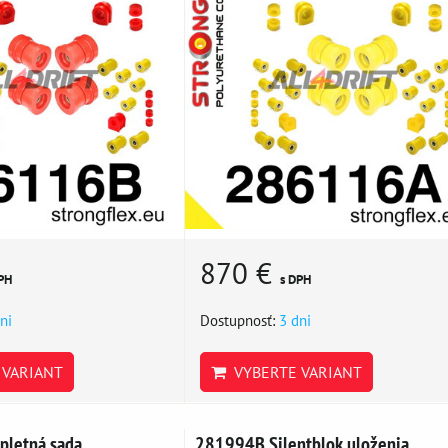
870 €
PH
s DPH
ni
Dostupnosť:
3 dni
VARIANT
VYBERTE VARIANT
letná sada
281994B Silentblok uloženia