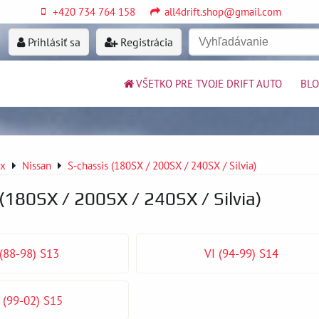
+420 734 764 158
all4drift.shop@gmail.com
Prihlásiť sa
Registrácia
VŠETKO PRE TVOJE DRIFT AUTO
BL
ex
Nissan
S-chassis (180SX / 200SX / 240SX / Silvia)
(180SX / 200SX / 240SX / Silvia)
(88-98) S13
VI (94-99) S14
I (99-02) S15