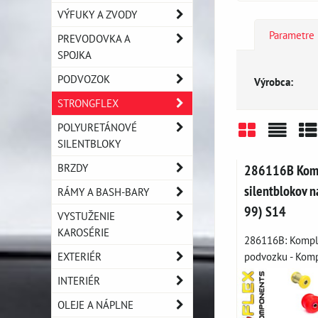
VÝFUKY A ZVODY
Parametre
PREVODOVKA A
SPOJKA
PODVOZOK
Výrobca:
STRONGFLEX
POLYURETÁNOVÉ
SILENTBLOKY
Mriežka
Zozn
Ta
BRZDY
286116B Komp
silentblokov n
RÁMY A BASH-BARY
99) S14
VYSTUŽENIE
KAROSÉRIE
286116B: Komple
EXTERIÉR
podvozku - Kompl
INTERIÉR
OLEJE A NÁPLNE