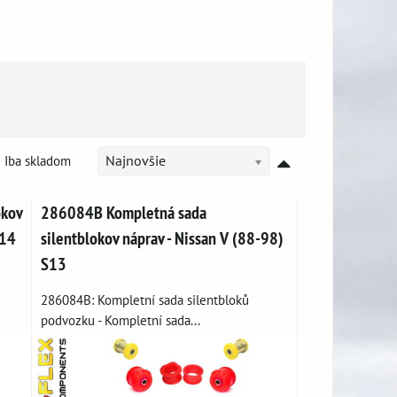
Iba skladom
Najnovšie
okov
286084B Kompletná sada
S14
silentblokov náprav - Nissan V (88-98)
S13
286084B: Kompletní sada silentbloků
podvozku - Kompletní sada...