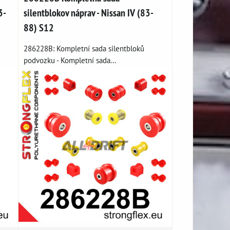
3-
silentblokov náprav - Nissan IV (83-
88) S12
286228B: Kompletní sada silentbloků
podvozku - Kompletní sada...