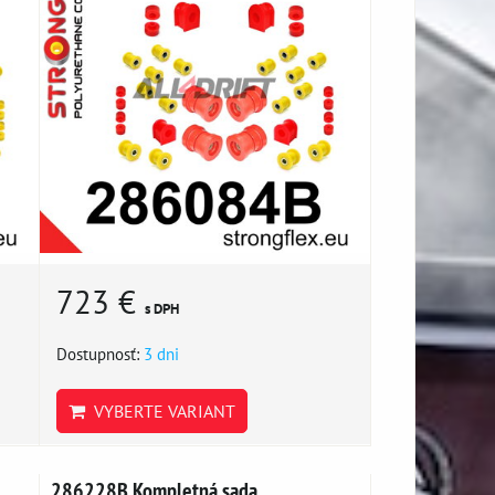
723 €
s DPH
Dostupnosť:
3 dni
VYBERTE VARIANT
286228B Kompletná sada