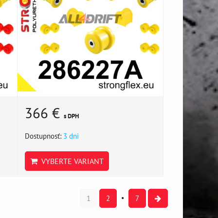
366 €
s DPH
Dostupnosť:
3 dni
VYBERTE VARIANT
1
2
7