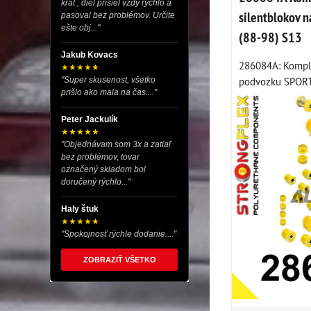
krát , diel prišiel vždy rýchlo a
silentblokov n
pasoval bez problémov. Určite
ešte obj..."
(88-98) S13
Jakub Kovacs
286084A: Komple
★★★★★
podvozku SPORT 
"Super skusenost, všetko
prišlo ako mala na čas...."
Peter Jackulík
★★★★★
"Objednávam som 3x a zatiaľ
bez problémov, tovar
označený skladom bol
doručený rýchlo..."
Haly štuk
★★★★★
"Spokojnosť rýchle dodanie...."
ZOBRAZIŤ VŠETKO