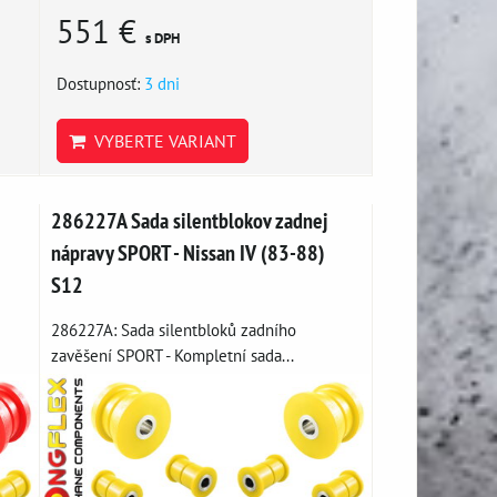
551 €
s DPH
Dostupnosť:
3 dni
VYBERTE VARIANT
286227A Sada silentblokov zadnej
nápravy SPORT - Nissan IV (83-88)
S12
286227A: Sada silentbloků zadního
zavěšení SPORT - Kompletní sada...