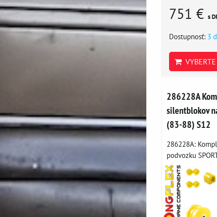
751 €
s D
Dostupnosť:
3 d
VYBERTE 
286228A Komp
silentblokov n
(83-88) S12
286228A: Komple
podvozku SPORT 