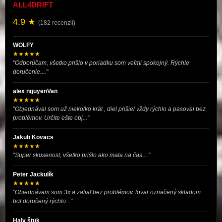
ALL4DRIFT
4.9 ★
(182 recenzií)
WOLFY
★★★★★
"Odporúčam, všetko prišlo v poriadku som veľmi spokojný. Rýchle
doručenie...."
alex nguyenVan
★★★★★
"Objednával som už niekoľko krát , diel prišiel vždy rýchlo a pasoval bez
problémov. Určite ešte obj..."
Jakub Kovacs
★★★★★
"Super skusenost, všetko prišlo ako mala na čas...."
Peter Jackulík
★★★★★
"Objednávam som 3x a zatiaľ bez problémov, tovar označený skladom
bol doručený rýchlo..."
Haly štuk