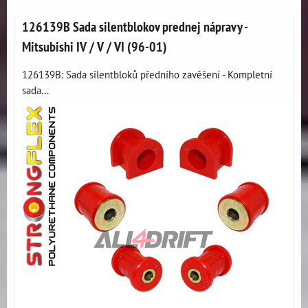
126139B Sada silentblokov prednej nápravy -
Mitsubishi IV / V / VI (96-01)
126139B: Sada silentbloků předního zavěšení - Kompletní
sada...