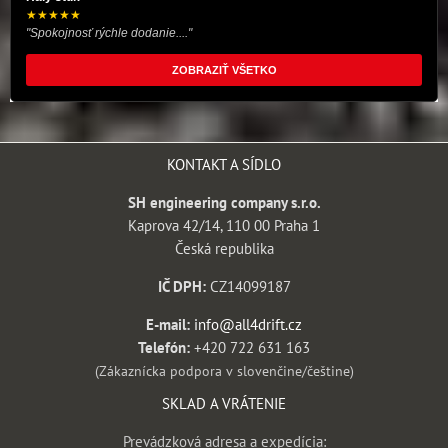
★★★★★
"Spokojnosť rýchle dodanie...."
ZOBRAZIŤ VŠETKO
KONTAKT A SÍDLO
SH engineering company s.r.o.
Kaprova 42/14, 110 00 Praha 1
Česká republika
IČ DPH:
CZ14099187
E-mail:
info@all4drift.cz
Telefón:
+420 722 631 163
(Zákaznícka podpora v slovenčine/češtine)
SKLAD A VRÁTENIE
Prevádzková adresa a expedícia: