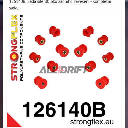
126140B: Sada silentbloků zadního zavěšení - Kompletní
sada...