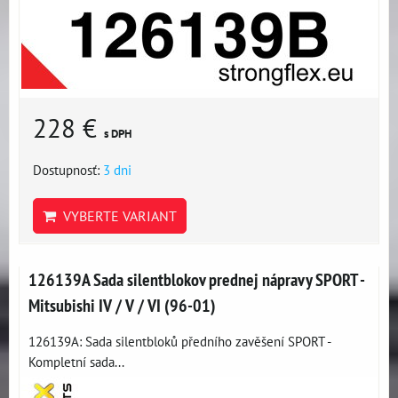
228 €
s DPH
Dostupnosť:
3 dni
VYBERTE VARIANT
126139A Sada silentblokov prednej nápravy SPORT -
Mitsubishi IV / V / VI (96-01)
126139A: Sada silentbloků předního zavěšení SPORT -
Kompletní sada...