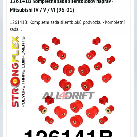
126141B Kompletná sada silentblokov náprav -
Mitsubishi IV / V / VI (96-01)
126141B: Kompletní sada silentbloků podvozku - Kompletní
sada...