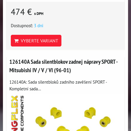
474 €
s DPH
Dostupnosť:
3 dni
VYBERTE VARIANT
126140A Sada silentblokov zadnej nápravy SPORT -
Mitsubishi IV / V / VI (96-01)
126140A: Sada silentbloků zadního zavěšení SPORT -
Kompletní sada...