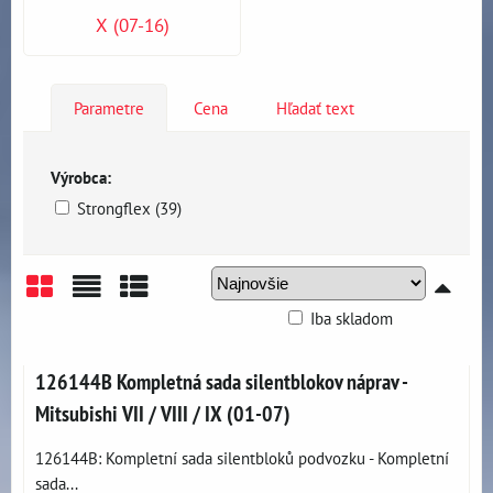
X (07-16)
Parametre
Cena
Hľadať text
Výrobca:
Strongflex (39)
Iba skladom
Mriežka
Zoznam
Tabuľka
126144B Kompletná sada silentblokov náprav -
Mitsubishi VII / VIII / IX (01-07)
126144B: Kompletní sada silentbloků podvozku - Kompletní
sada...