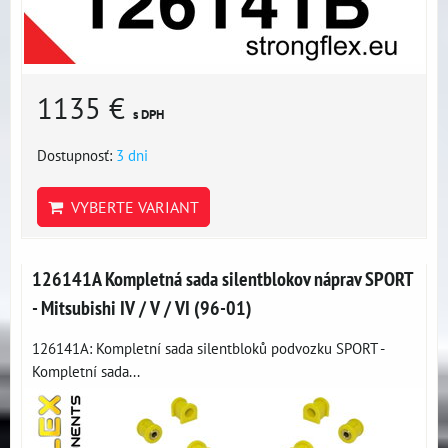
1135 €
s DPH
Dostupnosť:
3 dni
VYBERTE VARIANT
126141A Kompletná sada silentblokov náprav SPORT
- Mitsubishi IV / V / VI (96-01)
126141A: Kompletní sada silentbloků podvozku SPORT -
Kompletní sada...