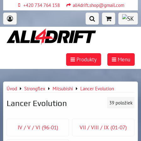
+420 734 764 158
all4drift.shop@gmail.com
Produkty
Menu
Úvod
Strongflex
Mitsubishi
Lancer Evolution
Lancer Evolution
39
položiek
IV / V / VI (96-01)
VII / VIII / IX (01-07)