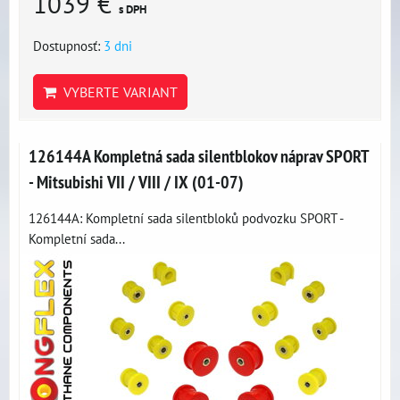
1039 €
s DPH
Dostupnosť:
3 dni
VYBERTE VARIANT
126144A Kompletná sada silentblokov náprav SPORT
- Mitsubishi VII / VIII / IX (01-07)
126144A: Kompletní sada silentbloků podvozku SPORT -
Kompletní sada...