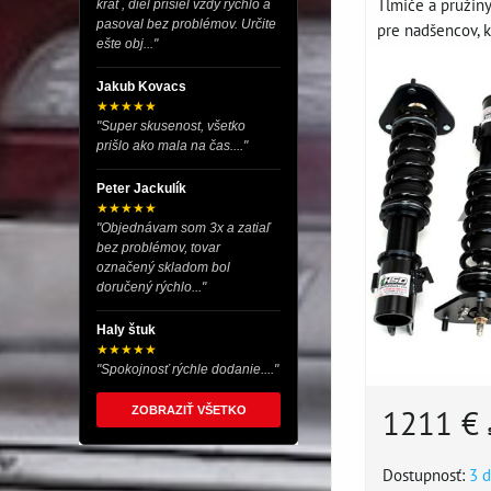
Tlmiče a pruži
krát , diel prišiel vždy rýchlo a
pasoval bez problémov. Určite
pre nadšencov, kt
ešte obj..."
Jakub Kovacs
★★★★★
"Super skusenost, všetko
prišlo ako mala na čas...."
Peter Jackulík
★★★★★
"Objednávam som 3x a zatiaľ
bez problémov, tovar
označený skladom bol
doručený rýchlo..."
Haly štuk
★★★★★
"Spokojnosť rýchle dodanie...."
1211 €
ZOBRAZIŤ VŠETKO
Dostupnosť:
3 d