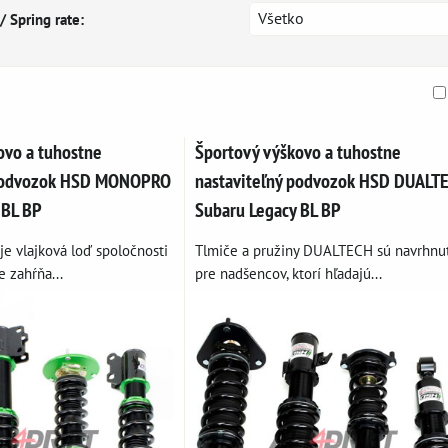
Všetko
/ Spring rate:
am
buľka
ovo a tuhostne
Športový výškovo a tuhostne
 podvozok HSD MONOPRO
nastaviteľný podvozok HSD DUALT
 BL BP
Subaru Legacy BL BP
 vlajková loď spoločnosti
Tlmiče a pružiny DUALTECH sú navrhnu
e zahŕňa...
pre nadšencov, ktorí hľadajú...