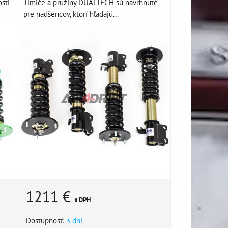
sti
Tlmiče a pružiny DUALTECH sú navrhnuté
pre nadšencov, ktorí hľadajú...
1211 €
s DPH
Dostupnosť:
3 dni