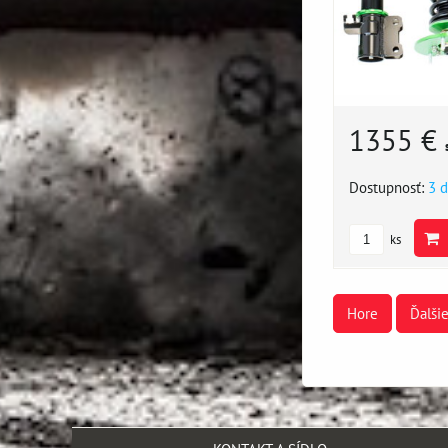
1355 €
Dostupnosť:
3 d
ks
Hore
Ďalši