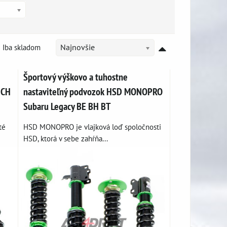
Iba skladom
Najnovšie
Športový výškovo a tuhostne
ECH
nastaviteľný podvozok HSD MONOPRO
Subaru Legacy BE BH BT
té
HSD MONOPRO je vlajková loď spoločnosti
HSD, ktorá v sebe zahŕňa...