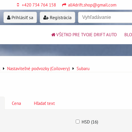
+420 734 764 158
all4drift.shop@gmail.com
Prihlásiť sa
Registrácia
VŠETKO PRE TVOJE DRIFT AUTO
BL
k
Nastaviteľné podvozky (Coilovery)
Subaru
Cena
Hľadať text
HSD (16)