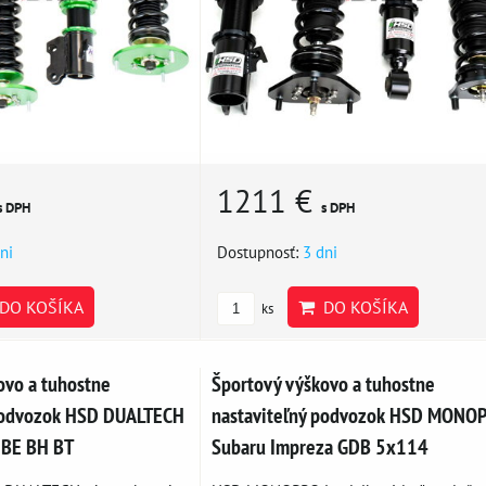
1211 €
s DPH
s DPH
ni
Dostupnosť:
3 dni
DO KOŠÍKA
DO KOŠÍKA
ks
ovo a tuhostne
Športový výškovo a tuhostne
 podvozok HSD DUALTECH
nastaviteľný podvozok HSD MONO
 BE BH BT
Subaru Impreza GDB 5x114