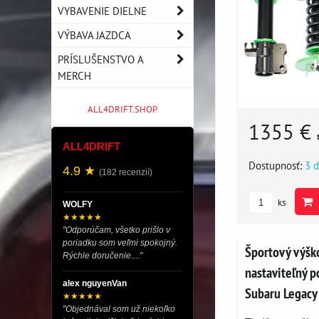
VYBAVENIE DIELNE
VÝBAVA JAZDCA
PRÍSLUŠENSTVO A
MERCH
ALL4DRIFT.SHOP
1355 €
ALL4DRIFT
Dostupnosť:
3 d
4.9 ★
(182 recenzií)
ks
WOLFY
★★★★★
"Odporúčam, všetko prišlo v
poriadku som veľmi spokojný.
Športový výšk
Rýchle doručenie...."
nastaviteľný
alex nguyenVan
Subaru Legacy
★★★★★
"Objednával som už niekoľko