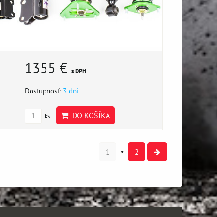
1355 €
s DPH
Dostupnosť:
3 dni
DO KOŠÍKA
ks
1
2