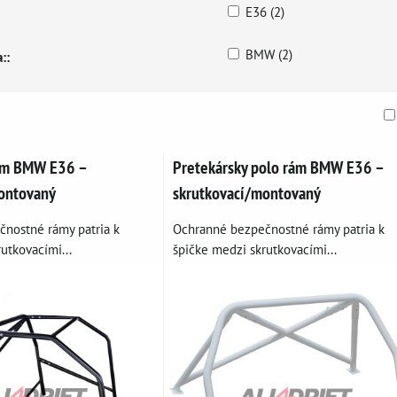
E36 (2)
BMW (2)
::
am
buľka
rám BMW E36 –
Pretekársky polo rám BMW E36 –
ontovaný
skrutkovací/montovaný
nostné rámy patria k
Ochranné bezpečnostné rámy patria k
utkovacími...
špičke medzi skrutkovacími...