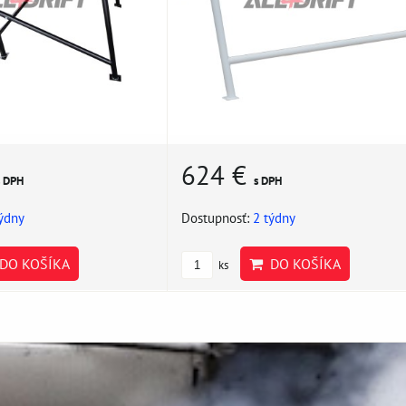
624 €
s DPH
s DPH
týdny
Dostupnosť:
2 týdny
DO KOŠÍKA
DO KOŠÍKA
ks