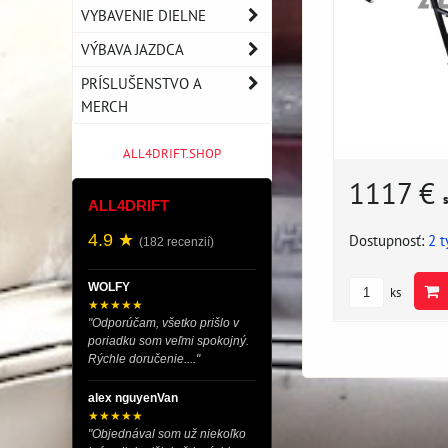
VYBAVENIE DIELNE
VÝBAVA JAZDCA
PRÍSLUŠENSTVO A
MERCH
ALL4DRIFT.SHOP
1117 €
ALL4DRIFT
Dostupnosť:
2 
4.9 ★
(182 recenzií)
WOLFY
ks
★★★★★
"Odporúčam, všetko prišlo v
poriadku som veľmi spokojný.
Rýchle doručenie...."
alex nguyenVan
★★★★★
"Objednával som už niekoľko