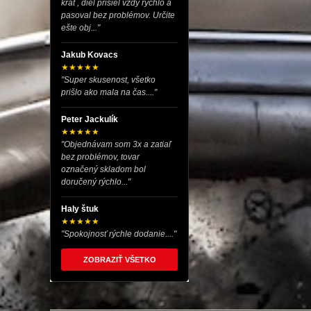
krát , diel prišiel vždy rýchlo a
pasoval bez problémov. Určite
ešte obj..."
Jakub Kovacs
★★★★★
"Super skusenost, všetko
prišlo ako mala na čas...."
Peter Jackulík
★★★★★
"Objednávam som 3x a zatiaľ
bez problémov, tovar
označený skladom bol
doručený rýchlo..."
Haly štuk
★★★★★
"Spokojnosť rýchle dodanie...."
ZOBRAZIŤ VŠETKO