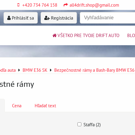
+420 734 764 158
all4drift.shop@gmail.com
Prihlásiť sa
Registrácia
VŠETKO PRE TVOJE DRIFT AUTO
BL
dľa auta
BMW E36 SK
Bezpečnostné rámy a Bash-Bary BMW E36
stné rámy
Cena
Hľadať text
Staffa (2)