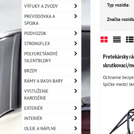
Typ vozidla:
VÝFUKY A ZVODY
PREVODOVKA A
Značka vozidla
SPOJKA
PODVOZOK
STRONGFLEX
Mriežka
Zozn
Ta
POLYURETÁNOVÉ
Pretekársky 
SILENTBLOKY
skrutkovací/m
BRZDY
Ochranné bezpeč
RÁMY A BASH-BARY
špičke medzi skr
VYSTUŽENIE
KAROSÉRIE
EXTERIÉR
INTERIÉR
OLEJE A NÁPLNE