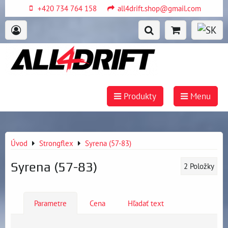
+420 734 764 158
all4drift.shop@gmail.com
Produkty
Menu
Úvod
Strongflex
Syrena (57-83)
Syrena (57-83)
2
Položky
Parametre
Cena
Hľadať text