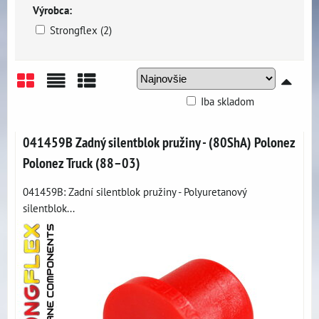
Výrobca:
Strongflex (2)
Iba skladom
Mriežka
Zoznam
Tabuľka
041459B Zadný silentblok pružiny - (80ShA) Polonez
Polonez Truck (88–03)
041459B: Zadní silentblok pružiny - Polyuretanový
silentblok...