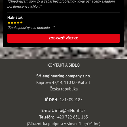
"Objednávam som 3x a zatiaľ bez problémov, tovar označený skladom
bol doručený rýchlo..."
Haly štuk
★★★★★
"Spokojnosť rýchle dodanie...."
ZOBRAZIŤ VŠETKO
KONTAKT A SÍDLO
SH engineering company s.r.o.
Kaprova 42/14, 110 00 Praha 1
Česká republika
IČ DPH:
CZ14099187
E-mail:
info@all4drift.cz
Telefón:
+420 722 631 163
(Zákaznícka podpora v slovenčine/češtine)