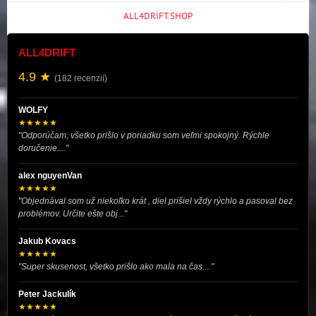
ALL4DRIFT.SHOP
ALL4DRIFT
4.9 ★
(182 recenzií)
WOLFY
★★★★★
"Odporúčam, všetko prišlo v poriadku som veľmi spokojný. Rýchle
doručenie...."
alex nguyenVan
★★★★★
"Objednával som už niekoľko krát , diel prišiel vždy rýchlo a pasoval bez
problémov. Určite ešte obj..."
Jakub Kovacs
★★★★★
"Super skusenost, všetko prišlo ako mala na čas...."
Peter Jackulík
★★★★★