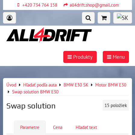
+420 734 764 158
all4drift.shop@gmail.com
Produkty
Menu
Úvod
Hľadať podľa auta
BMW E30 SK
Motor BMW E30
Swap solution BMW E30
Swap solution
15
položiek
Parametre
Cena
Hľadať text