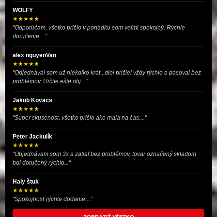
WOLFY
★★★★★
"Odporúčam, všetko prišlo v poriadku som veľmi spokojný. Rýchle
doručenie...."
alex nguyenVan
★★★★★
"Objednával som už niekoľko krát , diel prišiel vždy rýchlo a pasoval bez
problémov. Určite ešte obj..."
Jakub Kovacs
★★★★★
"Super skusenost, všetko prišlo ako mala na čas...."
Peter Jackulík
★★★★★
"Objednávam som 3x a zatiaľ bez problémov, tovar označený skladom
bol doručený rýchlo..."
Haly štuk
★★★★★
"Spokojnosť rýchle dodanie...."
ZOBRAZIŤ VŠETKO