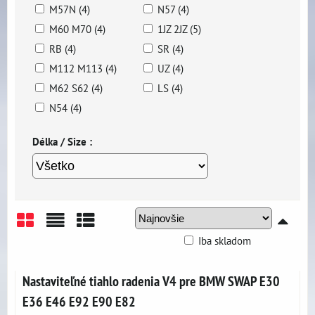
M57N (4)
N57 (4)
M60 M70 (4)
1JZ 2JZ (5)
RB (4)
SR (4)
M112 M113 (4)
UZ (4)
M62 S62 (4)
LS (4)
N54 (4)
Délka / Size :
Iba skladom
Mriežka
Zoznam
Tabuľka
Nastaviteľné tiahlo radenia V4 pre BMW SWAP E30
E36 E46 E92 E90 E82