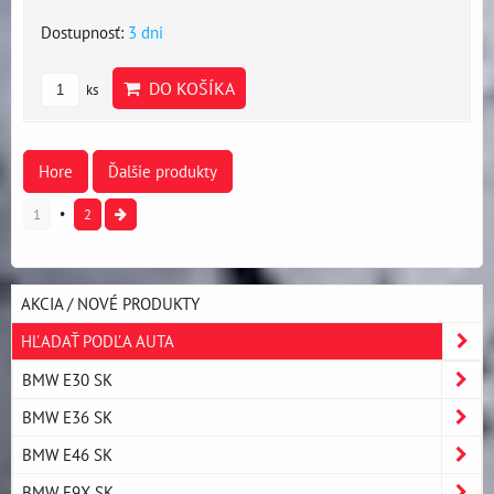
Dostupnosť:
3 dni
DO KOŠÍKA
ks
Hore
Ďalšie produkty
1
2
AKCIA / NOVÉ PRODUKTY
HĽADAŤ PODĽA AUTA
BMW E30 SK
BMW E36 SK
BMW E46 SK
BMW E9X SK