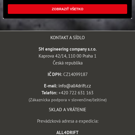
ZOBRAZIŤ VŠETKO
KONTAKT A SÍDLO
SH engineering company s.r.o.
Kaprova 42/14, 110 00 Praha 1
Česká republika
IČ DPH:
CZ14099187
E-mail:
info@all4drift.cz
Telefón:
+420 722 631 163
(Zákaznícka podpora v slovenčine/češtine)
SKLAD A VRÁTENIE
Prevádzková adresa a expedícia:
ALL4DRIFT