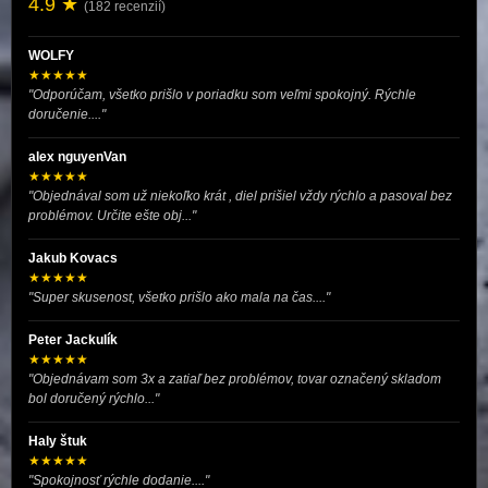
4.9 ★
(182 recenzií)
WOLFY
★★★★★
"Odporúčam, všetko prišlo v poriadku som veľmi spokojný. Rýchle
doručenie...."
alex nguyenVan
★★★★★
"Objednával som už niekoľko krát , diel prišiel vždy rýchlo a pasoval bez
problémov. Určite ešte obj..."
Jakub Kovacs
★★★★★
"Super skusenost, všetko prišlo ako mala na čas...."
Peter Jackulík
★★★★★
"Objednávam som 3x a zatiaľ bez problémov, tovar označený skladom
bol doručený rýchlo..."
Haly štuk
★★★★★
"Spokojnosť rýchle dodanie...."