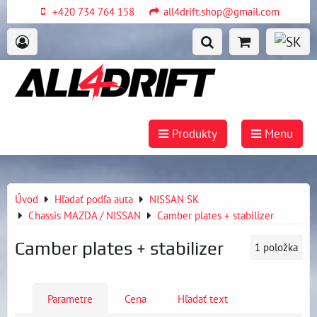
+420 734 764 158
all4drift.shop@gmail.com
Produkty
Menu
Úvod
Hľadať podľa auta
NISSAN SK
Chassis MAZDA / NISSAN
Camber plates + stabilizer
Camber plates + stabilizer
1
položka
Parametre
Cena
Hľadať text