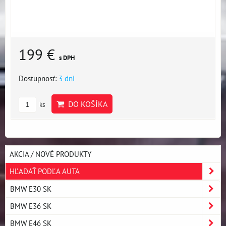
199 €
s DPH
Dostupnosť:
3 dni
DO KOŠÍKA
ks
AKCIA / NOVÉ PRODUKTY
HĽADAŤ PODĽA AUTA
BMW E30 SK
BMW E36 SK
BMW E46 SK