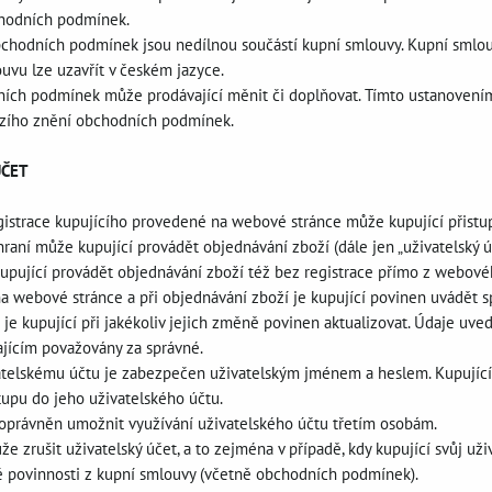
hodních podmínek.
bchodních podmínek jsou nedílnou součástí kupní smlouvy. Kupní sml
uvu lze uzavřít v českém jazyce.
ních podmínek může prodávající měnit či doplňovat. Tímto ustanovením
ozího znění obchodních podmínek.
ÚČET
egistrace kupujícího provedené na webové stránce může kupující přistu
hraní může kupující provádět objednávání zboží (dále jen „uživatelský 
pující provádět objednávání zboží též bez registrace přímo z webové
i na webové stránce a při objednávání zboží je kupující povinen uvádět
 je kupující při jakékoliv jejich změně povinen aktualizovat. Údaje uv
ajícím považovány za správné.
ivatelskému účtu je zabezpečen uživatelským jménem a heslem. Kupujíc
tupu do jeho uživatelského účtu.
í oprávněn umožnit využívání uživatelského účtu třetím osobám.
ůže zrušit uživatelský účet, a to zejména v případě, kdy kupující svůj uži
vé povinnosti z kupní smlouvy (včetně obchodních podmínek).