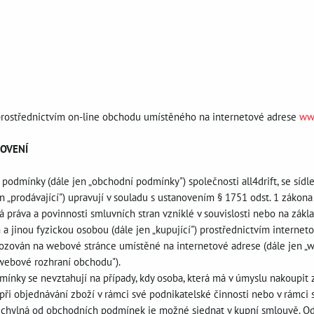
prostřednictvím on-line obchodu umístěného na internetové adrese
www
NOVENÍ
 podmínky (dále jen „obchodní podmínky") společnosti all4drift, se sídl
 „prodávající") upravují v souladu s ustanovením § 1751 odst. 1 zákona
 práva a povinnosti smluvních stran vzniklé v souvislosti nebo na zákl
 a jinou fyzickou osobou (dále jen „kupující") prostřednictvím interne
ozován na webové stránce umístěné na internetové adrese (dále jen „w
„webové rozhraní obchodu").
mínky se nevztahují na případy, kdy osoba, která má v úmyslu nakoupit 
 při objednávání zboží v rámci své podnikatelské činnosti nebo v rámc
dchylná od obchodních podmínek je možné sjednat v kupní smlouvě. Od