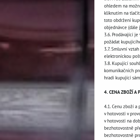
ohledem na možnos
kliknutím na tlač
toto obdržení kup
objednávce (dále j
3.6. Prodávající j
požádat kupujícíh
3.7. Smluvní vztah
elektronickou pošt
3.8. Kupující souh
komunikačních pros
hradí kupující sám
4. CENA ZBOŽÍ A
4.1. Cenu zboží a
v hotovosti v prov
v hotovosti na do
bezhotovostně přev
bezhotovostně pro