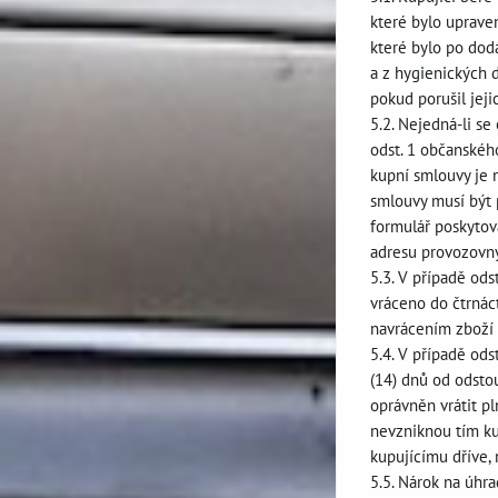
které bylo uprave
které bylo po dod
a z hygienických 
pokud porušil jeji
5.2. Nejedná-li se
odst. 1 občanskéh
kupní smlouvy je 
smlouvy musí být 
formulář poskytov
adresu provozovny 
5.3. V případě od
vráceno do čtrnác
navrácením zboží 
5.4. V případě ods
(14) dnů od odstou
oprávněn vrátit pl
nevzniknou tím kup
kupujícímu dříve, 
5.5. Nárok na úhra