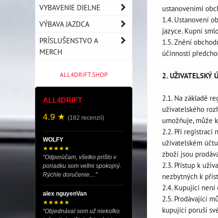
VYBAVENIE DIELNE
ustanoveními obc
1.4. Ustanovení o
VÝBAVA JAZDCA
jazyce. Kupní smlo
PRÍSLUŠENSTVO A
1.5. Znění obchod
MERCH
účinnosti předch
ALL4DRIFT.SHOP
2. UŽIVATELSKÝ 
2.1. Na základě r
ALL4DRIFT
uživatelského roz
4.9 ★
(182 recenzií)
umožňuje, může ku
2.2. Při registrac
WOLFY
uživatelském účtu
★★★★★
zboží jsou prodáv
"Odporúčam, všetko prišlo v
2.3. Přístup k už
poriadku som veľmi spokojný.
Rýchle doručenie...."
nezbytných k přís
2.4. Kupující nen
alex nguyenVan
2.5. Prodávající m
★★★★★
kupující poruší s
"Objednával som už niekoľko