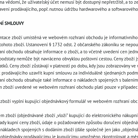
e na vědomí, že uživatelský účet nemusí být dostupný nepřetržitě, a t
vení prodávajícího, popř. nutnou údržbu hardwarového a softwarového 
PNÍ SMLOUVY
entace zboží umístěná ve webovém rozhraní obchodu je informativního c
ohoto zboží. Ustanovení § 1732 odst. 2 občanského zákoníku se nepouž
aní obchodu obsahuje informace o zboží, a to včetně uvedení cen jednot
 podstaty nemůže být navráceno obvyklou poštovní cestou. Ceny zboží 
latků. Ceny zboží zůstávají v platnosti po dobu, kdy jsou zobrazovány
rodávajícího uzavřít kupní smlouvu za individuálně sjednaných podm
aní obchodu obsahuje také informace o nákladech spojených s balením
 zboží uvedené ve webovém rozhraní obchodu platí pouze v případech
í zboží vyplní kupující objednávkový formulář ve webovém rozhraní o
ém zboží (objednávané zboží „vloží" kupující do elektronického nákup
rady kupní ceny zboží, údaje o požadovaném způsobu doručení objedn
o nákladech spojených s dodáním zboží (dále společně jen jako „objedná
 objednávky prodávajícímu je kupujícímu umožněno zkontrolovat a měnit 