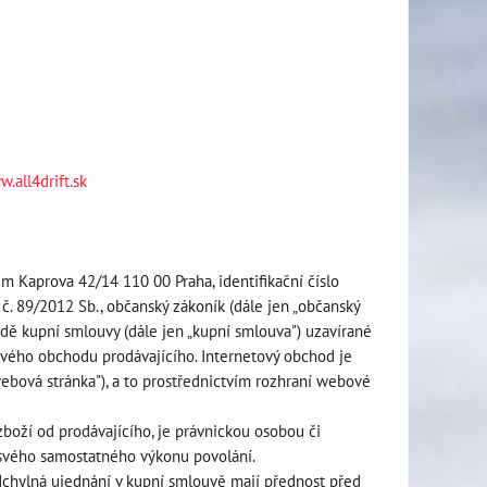
.all4drift.sk
em Kaprova 42/14 110 00 Praha, identifikační číslo
 č. 89/2012 Sb., občanský zákoník (dále jen „občanský
adě kupní smlouvy (dále jen „kupní smlouva") uzavírané
tového obchodu prodávajícího. Internetový obchod je
ebová stránka"), a to prostřednictvím rozhraní webové
zboží od prodávajícího, je právnickou osobou či
i svého samostatného výkonu povolání.
chylná ujednání v kupní smlouvě mají přednost před