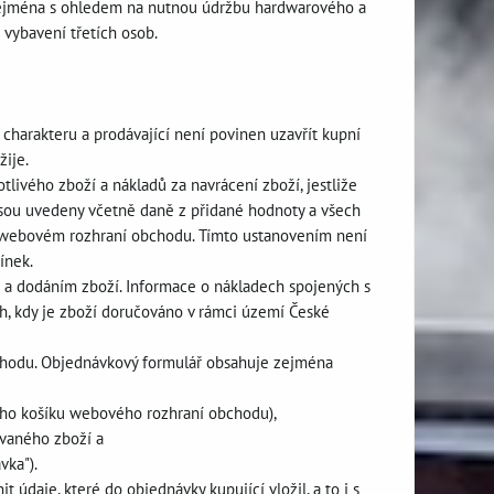
o zejména s ohledem na nutnou údržbu hardwarového a
vybavení třetích osob.
harakteru a prodávající není povinen uzavřít kupní
ije.
livého zboží a nákladů za navrácení zboží, jestliže
jsou uvedeny včetně daně z přidané hodnoty a všech
 ve webovém rozhraní obchodu. Tímto ustanovením není
ínek.
 a dodáním zboží. Informace o nákladech spojených s
, kdy je zboží doručováno v rámci území České
bchodu. Objednávkový formulář obsahuje zejména
ního košíku webového rozhraní obchodu),
ávaného zboží a
vka").
údaje, které do objednávky kupující vložil, a to i s