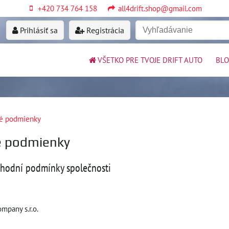
+420 734 764 158
all4drift.shop@gmail.com
Prihlásiť sa
Registrácia
VŠETKO PRE TVOJE DRIFT AUTO
BL
é podmienky
 podmienky
hodní podmínky společnosti
mpany s.r.o.