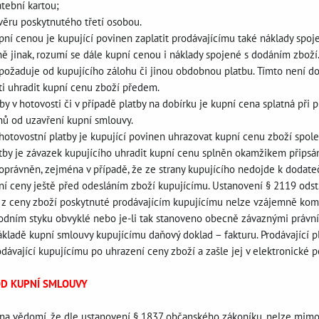
tební kartou;
věru poskytnutého třetí osobou.
upní cenou je kupující povinen zaplatit prodávajícímu také náklady spo
ně jinak, rozumí se dále kupní cenou i náklady spojené s dodáním zboží
nepožaduje od kupujícího zálohu či jinou obdobnou platbu. Tímto není 
i uhradit kupní cenu zboží předem.
tby v hotovosti či v případě platby na dobírku je kupní cena splatná při 
nů od uzavření kupní smlouvy.
zhotovostní platby je kupující povinen uhrazovat kupní cenu zboží spol
tby je závazek kupujícího uhradit kupní cenu splněn okamžikem připsání
e oprávněn, zejména v případě, že ze strany kupujícího nedojde k dodat
ní ceny ještě před odesláním zboží kupujícímu. Ustanovení § 2119 odst
vy z ceny zboží poskytnuté prodávajícím kupujícímu nelze vzájemně kom
chodním styku obvyklé nebo je-li tak stanoveno obecně závaznými právní
kladě kupní smlouvy kupujícímu daňový doklad – fakturu. Prodávající 
odávající kupujícímu po uhrazení ceny zboží a zašle jej v elektronické
OD KUPNÍ SMLOUVY
e na vědomí, že dle ustanovení § 1837 občanského zákoníku, nelze mimo