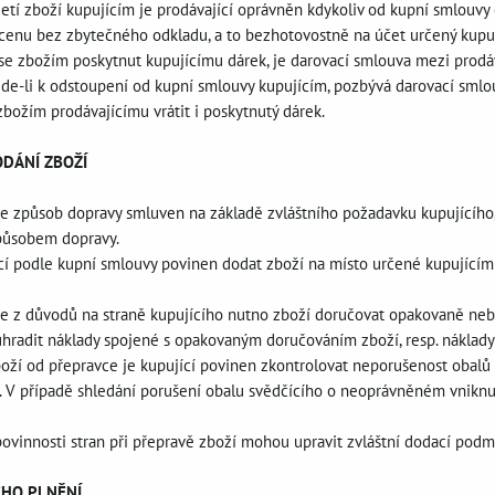
etí zboží kupujícím je prodávající oprávněn kdykoliv od kupní smlouvy 
cenu bez zbytečného odkladu, a to bezhotovostně na účet určený kupu
ně se zbožím poskytnut kupujícímu dárek, je darovací smlouva mezi prod
de-li k odstoupení od kupní smlouvy kupujícím, pozbývá darovací smlou
zbožím prodávajícímu vrátit i poskytnutý dárek.
ODÁNÍ ZBOŽÍ
e je způsob dopravy smluven na základě zvláštního požadavku kupujícího
působem dopravy.
jící podle kupní smlouvy povinen dodat zboží na místo určené kupujícím 
e je z důvodů na straně kupujícího nutno zboží doručovat opakovaně ne
uhradit náklady spojené s opakovaným doručováním zboží, resp. náklad
zboží od přepravce je kupující povinen zkontrolovat neporušenost obalů
. V případě shledání porušení obalu svědčícího o neoprávněném vniknut
 povinnosti stran při přepravě zboží mohou upravit zvláštní dodací podmí
ÉHO PLNĚNÍ