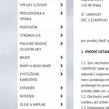
VÝFUKY A ZVODY
110 00 Praha
PREVODOVKA A
IČ: 14099187
SPOJKA
DIČ: CZ14099187
PODVOZOK
STRONGFLEX
pro prodej zboží 
POLYURETÁNOVÉ
SILENTBLOKY
1. ÚVODNÍ USTA
BRZDY
1.1. Tyto obchodní
RÁMY A BASH-BARY
14099187 (dále jen
VYSTUŽENIE
zákoník") vzájemná
KAROSÉRIE
mezi prodávajícím
prodávajícím prov
EXTERIÉR
stránky (dále jen 
INTERIÉR
1.2. Obchodní pod
osobou, jež jedná
OLEJE A NÁPLNE
1.3. Ustanovení o