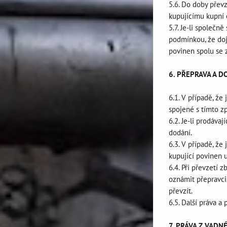
5.6. Do doby převz
kupujícímu kupní 
5.7. Je-li společ
podmínkou, že doj
povinen spolu se 
6. PŘEPRAVA A D
6.1. V případě, ž
spojené s tímto z
6.2. Je-li prodáva
dodání.
6.3. V případě, ž
kupující povinen 
6.4. Při převzetí 
oznámit přepravci
převzít.
6.5. Další práva a
7. PRÁVA Z VADN