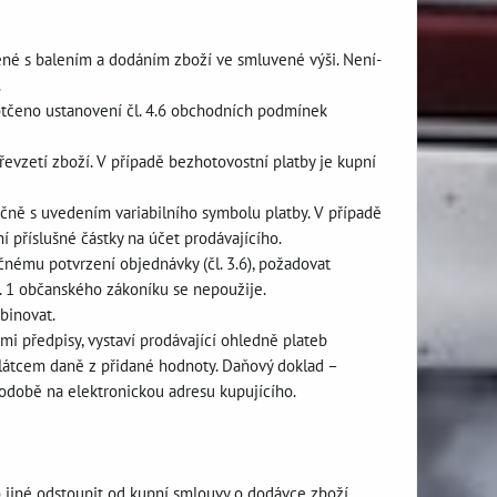
jené s balením a dodáním zboží ve smluvené výši. Není-
.
dotčeno ustanovení čl. 4.6 obchodních podmínek
převzetí zboží. V případě bezhotovostní platby je kupní
ečně s uvedením variabilního symbolu platby. V případě
 příslušné částky na účet prodávajícího.
ečnému potvrzení objednávky (čl. 3.6), požadovat
. 1 občanského zákoníku se nepoužije.
binovat.
mi předpisy, vystaví prodávající ohledně plateb
plátcem daně z přidané hodnoty. Daňový doklad –
 podobě na elektronickou adresu kupujícího.
 jiné odstoupit od kupní smlouvy o dodávce zboží,