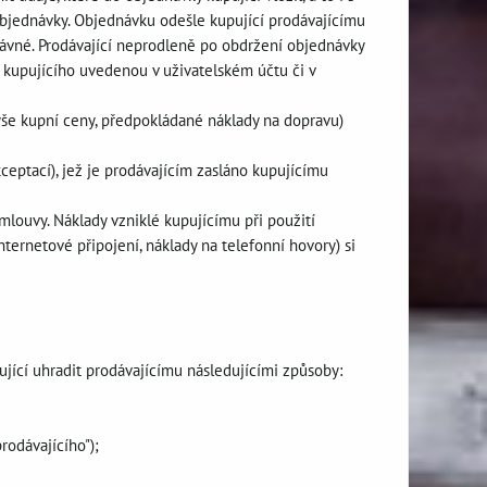
objednávky. Objednávku odešle kupující prodávajícímu
rávné. Prodávající neprodleně po obdržení objednávky
y kupujícího uvedenou v uživatelském účtu či v
výše kupní ceny, předpokládané náklady na dopravu)
ceptací), jež je prodávajícím zasláno kupujícímu
mlouvy. Náklady vzniklé kupujícímu při použití
ternetové připojení, náklady na telefonní hovory) si
jící uhradit prodávajícímu následujícími způsoby:
rodávajícího");