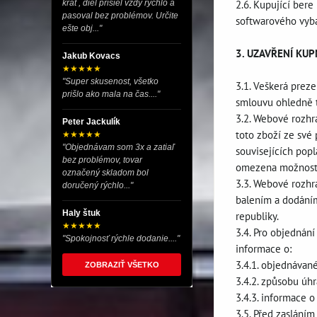
2.6. Kupující ber
krát , diel prišiel vždy rýchlo a
pasoval bez problémov. Určite
softwarového vyba
ešte obj..."
3. UZAVŘENÍ KU
Jakub Kovacs
★★★★★
"Super skusenost, všetko
3.1. Veškerá prez
prišlo ako mala na čas...."
smlouvu ohledně t
3.2. Webové rozhr
Peter Jackulík
toto zboží ze své
★★★★★
"Objednávam som 3x a zatiaľ
souvisejících pop
bez problémov, tovar
omezena možnost p
označený skladom bol
3.3. Webové rozhr
doručený rýchlo..."
balením a dodáním
Haly štuk
republiky.
★★★★★
3.4. Pro objednán
"Spokojnosť rýchle dodanie...."
informace o:
3.4.1. objednávan
ZOBRAZIŤ VŠETKO
3.4.2. způsobu úh
3.4.3. informace 
3.5. Před zasláním