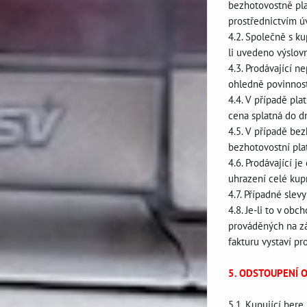
bezhotovostně pla
prostřednictvím ú
4.2. Společně s k
li uvedeno výslov
4.3. Prodávající 
ohledně povinnost
4.4. V případě pla
cena splatná do d
4.5. V případě be
bezhotovostní pla
4.6. Prodávající j
uhrazení celé kup
4.7. Případné sle
4.8. Je-li to v ob
prováděných na zá
fakturu vystaví pr
5. ODSTOUPENÍ 
5.1. Kupující ber