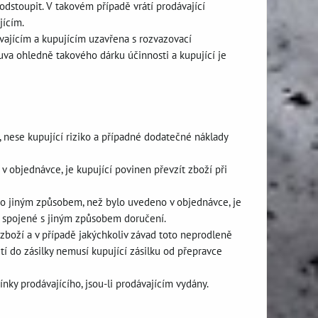
odstoupit. V takovém případě vrátí prodávající
jícím.
ávajícím a kupujícím uzavřena s rozvazovací
va ohledně takového dárku účinnosti a kupující je
, nese kupující riziko a případné dodatečné náklady
v objednávce, je kupující povinen převzít zboží při
bo jiným způsobem, než bylo uvedeno v objednávce, je
y spojené s jiným způsobem doručení.
 zboží a v případě jakýchkoliv závad toto neprodleně
í do zásilky nemusí kupující zásilku od přepravce
nky prodávajícího, jsou-li prodávajícím vydány.