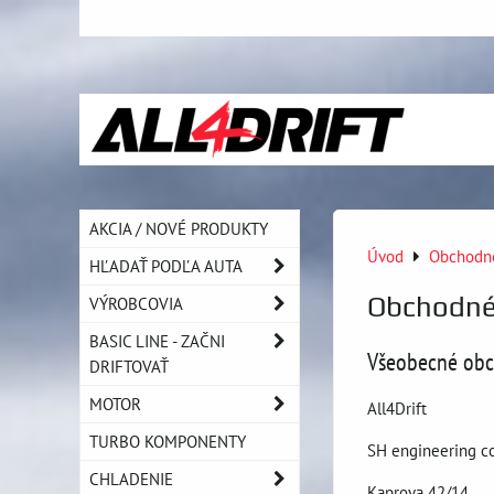
AKCIA / NOVÉ PRODUKTY
Úvod
Obchodn
HĽADAŤ PODĽA AUTA
Obchodné
VÝROBCOVIA
BASIC LINE - ZAČNI
Všeobecné obc
DRIFTOVAŤ
MOTOR
All4Drift
TURBO KOMPONENTY
SH engineering co
CHLADENIE
Kaprova 42/14