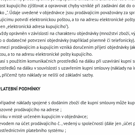
t kupujícího zjišťovat a opravovat chyby vzniklé při zadávání dat do 
ítko „". Údaje uvedené v objednávce jsou prodávajícím považovány za sp
ujícímu potvrdí elektronickou poštou, a to na adresu elektronické pošt
en „elektronická adresa kupujícího").
e vždy oprávněn v závislosti na charakteru objednávky (množství zboží, 
o o dodatečné potvrzení objednávky (například písemně či telefonicky).
 mezi prodávajícím a kupujícím vzniká doručením přijetí objednávky (ak
ou, a to na adresu elektronické pošty kupujícího.
lasí s použitím komunikačních prostředků na dálku při uzavírání kupní s
tředků na dálku v souvislosti s uzavřením kupní smlouvy (náklady na in
, přičemž tyto náklady se neliší od základní sazby.
 PLATEBNÍ PODMÍNKY
 případné náklady spojené s dodáním zboží dle kupní smlouvy může kupu
ozovně prodávajícího na adrese ;
bírku v místě určeném kupujícím v objednávce;
odem na účet prodávajícího č. , vedený u společnosti (dále jen „účet p
střednictvím platebního systému ;