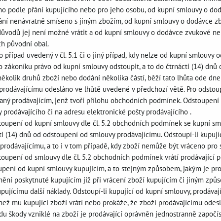
no podle přání kupujícího nebo pro jeho osobu, od kupní smlouvy o dodáv
ání nenávratně smíseno s jiným zbožím, od kupní smlouvy o dodávce zbo
důvodů jej není možné vrátit a od kupní smlouvy o dodávce zvukové n
ch původní obal.
 o případ uvedený v čl. 5.1 či o jiný případ, kdy nelze od kupní smlouvy
o zákoníku právo od kupní smlouvy odstoupit, a to do čtrnácti (14) dnů
několik druhů zboží nebo dodání několika částí, běží tato lhůta ode dn
prodávajícímu odesláno ve lhůtě uvedené v předchozí větě. Pro odstou
aný prodávajícím, jenž tvoří přílohu obchodních podmínek. Odstoupení
prodávajícího či na adresu elektronické pošty prodávajícího .
stoupení od kupní smlouvy dle čl. 5.2 obchodních podmínek se kupní sm
ti (14) dnů od odstoupení od smlouvy prodávajícímu. Odstoupí-li kupují
prodávajícímu, a to i v tom případě, kdy zboží nemůže být vráceno pro
toupení od smlouvy dle čl. 5.2 obchodních podmínek vrátí prodávající p
pení od kupní smlouvy kupujícím, a to stejným způsobem, jakým je prodáv
nění poskytnuté kupujícím již při vrácení zboží kupujícím či jiným způ
ujícímu další náklady. Odstoupí-li kupující od kupní smlouvy, prodávají
než mu kupující zboží vrátí nebo prokáže, že zboží prodávajícímu odesl
du škody vzniklé na zboží je prodávající oprávněn jednostranně započís