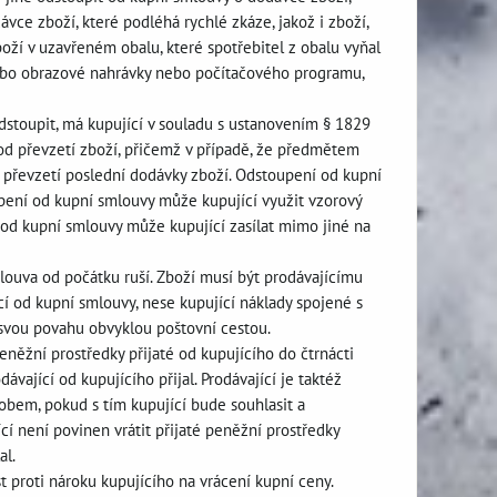
ce zboží, které podléhá rychlé zkáze, jakož i zboží,
ží v uzavřeném obalu, které spotřebitel z obalu vyňal
ebo obrazové nahrávky nebo počítačového programu,
 odstoupit, má kupující v souladu s ustanovením § 1829
 od převzetí zboží, přičemž v případě, že předmětem
e převzetí poslední dodávky zboží. Odstoupení od kupní
pení od kupní smlouvy může kupující využit vzorový
 od kupní smlouvy může kupující zasílat mimo jiné na
louva od počátku ruší. Zboží musí být prodávajícímu
cí od kupní smlouvy, nese kupující náklady spojené s
 svou povahu obvyklou poštovní cestou.
eněžní prostředky přijaté od kupujícího do čtrnácti
ající od kupujícího přijal. Prodávající je taktéž
sobem, pokud s tím kupující bude souhlasit a
cí není povinen vrátit přijaté peněžní prostředky
al.
t proti nároku kupujícího na vrácení kupní ceny.