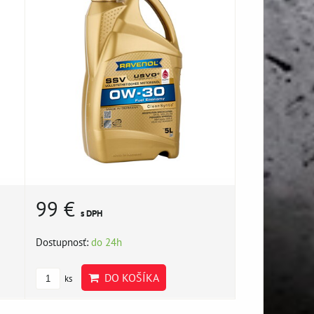
99 €
s DPH
Dostupnosť:
do 24h
DO KOŠÍKA
ks