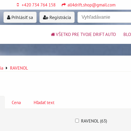
+420 734 764 158
all4drift.shop@gmail.com
Prihlásiť sa
Registrácia
VŠETKO PRE TVOJE DRIFT AUTO
BL
ia
RAVENOL
Cena
Hľadať text
RAVENOL (63)