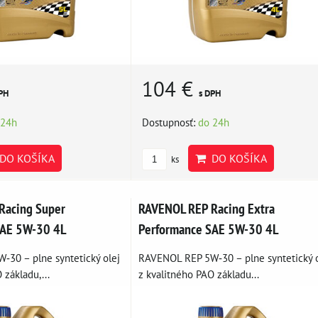
104 €
PH
s DPH
 24h
Dostupnosť:
do 24h
DO KOŠÍKA
DO KOŠÍKA
ks
Racing Super
RAVENOL REP Racing Extra
SAE 5W-30 4L
Performance SAE 5W-30 4L
30 – plne syntetický olej
RAVENOL REP 5W‑30 – plne syntetický o
 základu,...
z kvalitného PAO základu...