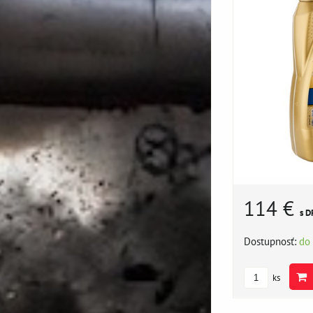
114 €
s D
Dostupnosť:
do
ks