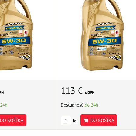
113 €
PH
s DPH
 24h
Dostupnosť:
do 24h
DO KOŠÍKA
DO KOŠÍKA
ks