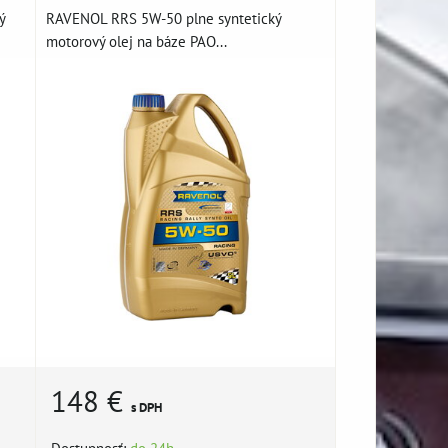
ý
RAVENOL RRS 5W-50 plne syntetický
motorový olej na báze PAO...
148 €
s DPH
Dostupnosť:
do 24h