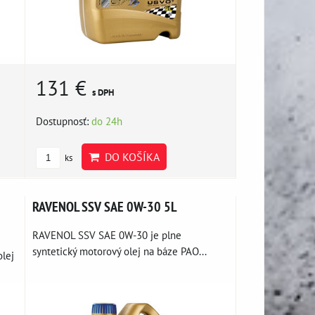
131 €
s DPH
Dostupnosť:
do 24h
DO KOŠÍKA
ks
RAVENOL SSV SAE 0W-30 5L
RAVENOL SSV SAE 0W-30 je plne
syntetický motorový olej na báze PAO...
lej