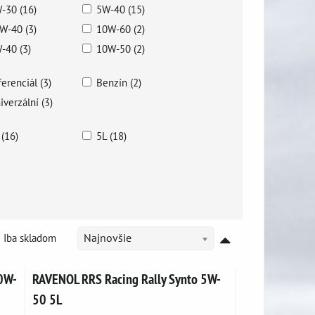
-30 (16)
5W-40 (15)
W-40 (3)
10W-60 (2)
-40 (3)
10W-50 (2)
ferenciál (3)
Benzín (2)
iverzální (3)
 (16)
5L (18)
Iba skladom
Najnovšie
0W-
RAVENOL RRS Racing Rally Synto 5W-
50 5L