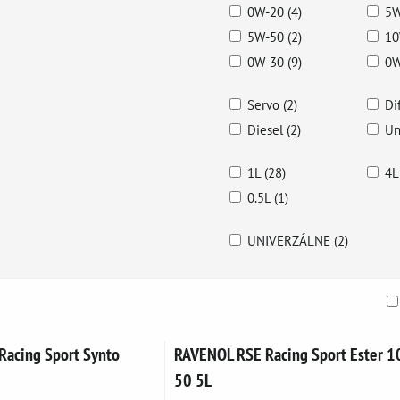
0W-20 (4)
5W
5W-50 (2)
10
0W-30 (9)
0W
Servo (2)
Di
Diesel (2)
Un
1L (28)
4L
0.5L (1)
UNIVERZÁLNE (2)
am
buľka
acing Sport Synto
RAVENOL RSE Racing Sport Ester 1
50 5L