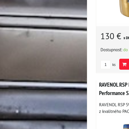
130 €
s D
Dostupnosť:
do
ks
RAVENOL RSP 
Performance 
RAVENOL RSP 5W‑
z kvalitného PAO