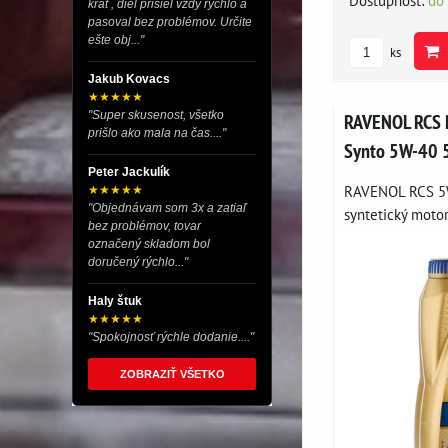
krát , diel prišiel vždy rýchlo a
pasoval bez problémov. Určite
ešte obj..."
ks
Jakub Kovacs
★★★★★
"Super skusenost, všetko
RAVENOL RCS 
prišlo ako mala na čas...."
Synto 5W-40 
Peter Jackulík
RAVENOL RCS 5W
★★★★★
"Objednávam som 3x a zatiaľ
syntetický motoro
bez problémov, tovar
označený skladom bol
doručený rýchlo..."
Haly štuk
★★★★★
"Spokojnosť rýchle dodanie...."
ZOBRAZIŤ VŠETKO