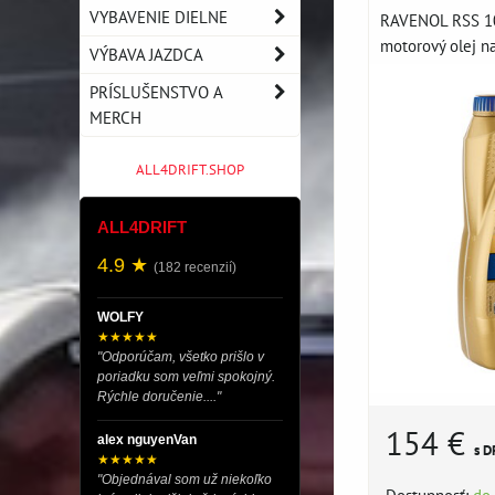
VYBAVENIE DIELNE
RAVENOL RSS 10
motorový olej na
VÝBAVA JAZDCA
PRÍSLUŠENSTVO A
MERCH
ALL4DRIFT.SHOP
ALL4DRIFT
4.9 ★
(182 recenzií)
WOLFY
★★★★★
"Odporúčam, všetko prišlo v
poriadku som veľmi spokojný.
Rýchle doručenie...."
154 €
alex nguyenVan
s D
★★★★★
"Objednával som už niekoľko
Dostupnosť:
do