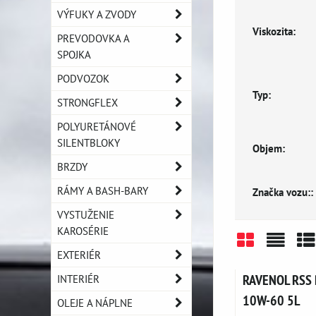
VÝFUKY A ZVODY
Viskozita:
PREVODOVKA A
SPOJKA
PODVOZOK
Typ:
STRONGFLEX
POLYURETÁNOVÉ
SILENTBLOKY
Objem:
BRZDY
RÁMY A BASH-BARY
Značka vozu::
VYSTUŽENIE
KAROSÉRIE
EXTERIÉR
Mriežka
Zozn
Ta
RAVENOL RSS R
INTERIÉR
10W-60 5L
OLEJE A NÁPLNE