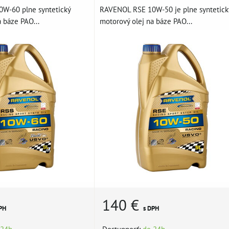
W-60 plne syntetický
RAVENOL RSE 10W-50 je plne syntetick
 báze PAO...
motorový olej na báze PAO...
140 €
PH
s DPH
 24h
Dostupnosť:
do 24h