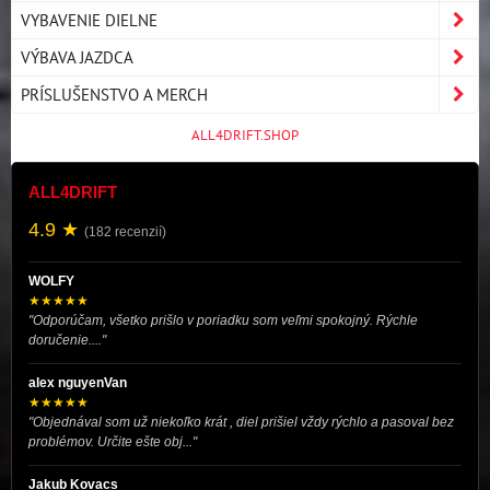
VYBAVENIE DIELNE
VÝBAVA JAZDCA
PRÍSLUŠENSTVO A MERCH
ALL4DRIFT.SHOP
ALL4DRIFT
4.9 ★
(182 recenzií)
WOLFY
★★★★★
"Odporúčam, všetko prišlo v poriadku som veľmi spokojný. Rýchle
doručenie...."
alex nguyenVan
★★★★★
"Objednával som už niekoľko krát , diel prišiel vždy rýchlo a pasoval bez
problémov. Určite ešte obj..."
Jakub Kovacs