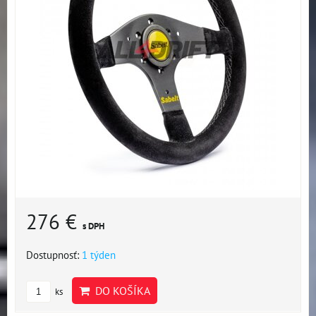
276 €
s DPH
Dostupnosť:
1 týden
DO KOŠÍKA
ks