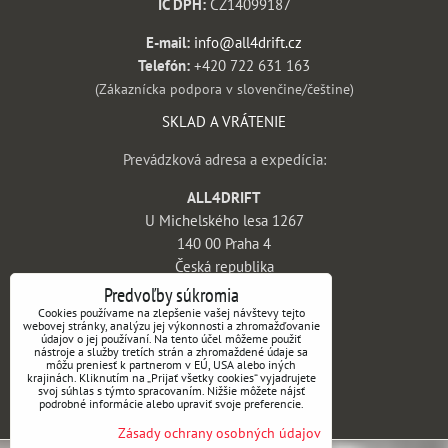
IČ DPH:
CZ14099187
E-mail:
info@all4drift.cz
Telefón:
+420 722 631 163
(Zákaznícka podpora v slovenčine/češtine)
SKLAD A VRÁTENIE
Prevádzková adresa a expedícia:
ALL4DRIFT
U Michelského lesa 1267
140 00 Praha 4
Česká republika
Predvoľby súkromia
INFORMÁCIE
Cookies používame na zlepšenie vašej návštevy tejto
webovej stránky, analýzu jej výkonnosti a zhromažďovanie
údajov o jej používaní. Na tento účel môžeme použiť
Obchodné podmienky
nástroje a služby tretích strán a zhromaždené údaje sa
môžu preniesť k partnerom v EÚ, USA alebo iných
Vrátenie tovaru a reklamácie
krajinách. Kliknutím na „Prijať všetky cookies“ vyjadrujete
svoj súhlas s týmto spracovaním. Nižšie môžete nájsť
Doprava a platba
podrobné informácie alebo upraviť svoje preferencie.
Kontakt
Zásady ochrany osobných údajov