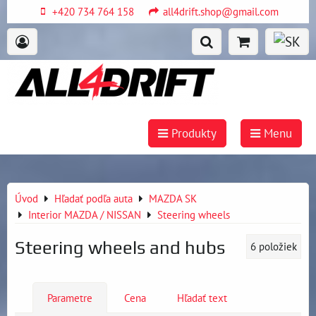
+420 734 764 158
all4drift.shop@gmail.com
Produkty
Menu
Úvod
Hľadať podľa auta
MAZDA SK
Interior MAZDA / NISSAN
Steering wheels
Steering wheels and hubs
6
položiek
Parametre
Cena
Hľadať text