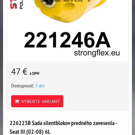
47 €
s DPH
Dostupnosť:
3 dni
VYBERTE VARIANT
226223B Sada silentblokov predného zavesenia -
Seat III (02-08) 6L