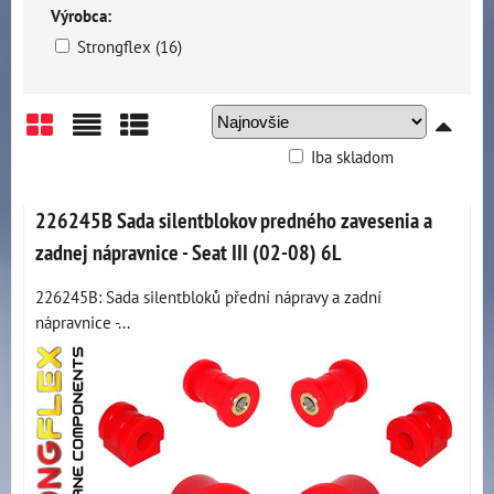
Výrobca:
Strongflex (16)
Iba skladom
Mriežka
Zoznam
Tabuľka
226245B Sada silentblokov predného zavesenia a
zadnej nápravnice - Seat III (02-08) 6L
226245B: Sada silentbloků přední nápravy a zadní
nápravnice -...