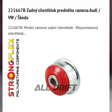
221667B Zadný silentblok predného ramena Audi /
VW / Škoda
221667B: Přední rameno zadní silentblok - Polyuretanový
silentblok...