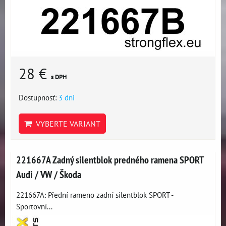
28 €
s DPH
Dostupnosť:
3 dni
VYBERTE VARIANT
221667A Zadný silentblok predného ramena SPORT
Audi / VW / Škoda
221667A: Přední rameno zadní silentblok SPORT -
Sportovní...