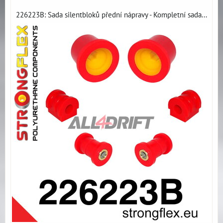
226223B: Sada silentbloků přední nápravy - Kompletní sada...