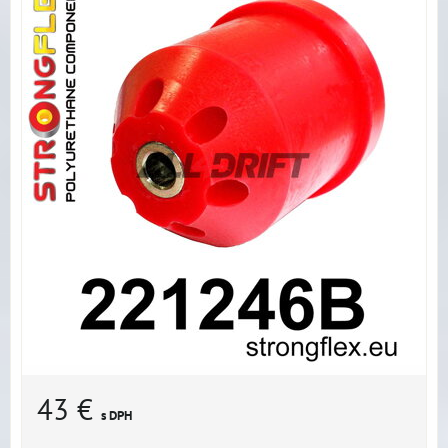
43 €
s DPH