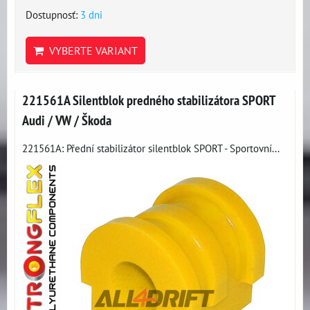
Dostupnosť:
3 dni
VYBERTE VARIANT
221561A Silentblok predného stabilizátora SPORT
Audi / VW / Škoda
221561A: Přední stabilizátor silentblok SPORT - Sportovní...