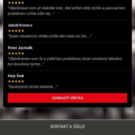
★★★★★
"Objednával som už niekoľko krát , diel prišiel vždy rýchlo a pasoval bez
problémov. Určite ešte obj..."
Jakub Kovacs
★★★★★
"Super skusenost, všetko prišlo ako mala na čas...."
Peter Jackulík
★★★★★
"Objednávam som 3x a zatiaľ bez problémov, tovar označený skladom
bol doručený rýchlo..."
Haly štuk
★★★★★
"Spokojnosť rýchle dodanie...."
ZOBRAZIŤ VŠETKO
KONTAKT A SÍDLO