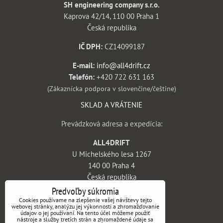
SH engineering company s.r.o.
Kaprova 42/14, 110 00 Praha 1
Česká republika
IČ DPH:
CZ14099187
E-mail:
info@all4drift.cz
Telefón:
+420 722 631 163
(Zákaznícka podpora v slovenčine/češtine)
SKLAD A VRÁTENIE
Prevádzková adresa a expedícia:
ALL4DRIFT
U Michelského lesa 1267
140 00 Praha 4
Česká republika
Predvoľby súkromia
INFORMÁCIE
Cookies používame na zlepšenie vašej návštevy tejto
webovej stránky, analýzu jej výkonnosti a zhromažďovanie
údajov o jej používaní. Na tento účel môžeme použiť
Obchodné podmienky
nástroje a služby tretích strán a zhromaždené údaje sa