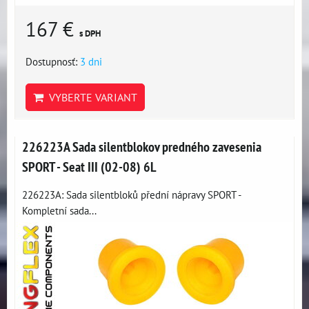
167 €
s DPH
Dostupnosť:
3 dni
VYBERTE VARIANT
226223A Sada silentblokov predného zavesenia
SPORT - Seat III (02-08) 6L
226223A: Sada silentbloků přední nápravy SPORT -
Kompletní sada...