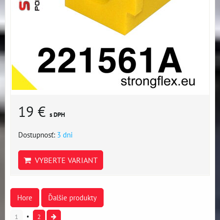
19 €
s DPH
Dostupnosť:
3 dni
VYBERTE VARIANT
Hore
Ďalšie produkty
1
2