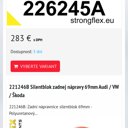
283 €
s DPH
Dostupnosť:
3 dni
VYBERTE VARIANT
221246B Silentblok zadnej nápravy 69mm Audi / VW
/ Škoda
221246B: Zadní nápravnice silentblok 69mm -
Polyuretanový...