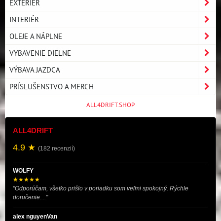
EXTERIÉR
INTERIÉR
OLEJE A NÁPLNE
VYBAVENIE DIELNE
VÝBAVA JAZDCA
PRÍSLUŠENSTVO A MERCH
ALL4DRIFT.SHOP
ALL4DRIFT
4.9 ★
(182 recenzií)
WOLFY
★★★★★
"Odporúčam, všetko prišlo v poriadku som veľmi spokojný. Rýchle
doručenie...."
alex nguyenVan