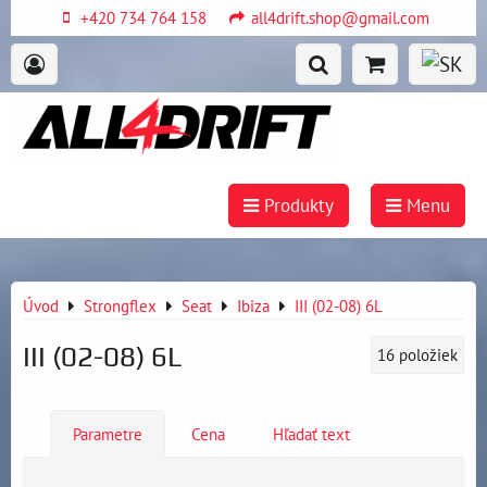
+420 734 764 158
all4drift.shop@gmail.com
Produkty
Menu
Úvod
Strongflex
Seat
Ibiza
III (02-08) 6L
III (02-08) 6L
16
položiek
Parametre
Cena
Hľadať text