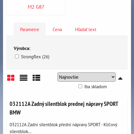
M2 G87
Parametre
Cena
Hľadať text
Výrobca:
Strongflex (26)
Iba skladom
Mriežka
Zoznam
Tabuľka
032112A Zadný silentblok prednej nápravy SPORT
BMW
032112A Zadní silentblok přední nápravy SPORT - Klíčový
silentblok...