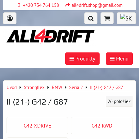
+420 734 764 158
all4drift.shop@gmail.com
Produkty
Menu
Úvod
Strongflex
BMW
Seria 2
II (21-) G42 / G87
II (21-) G42 / G87
26
položiek
G42 XDRIVE
G42 RWD