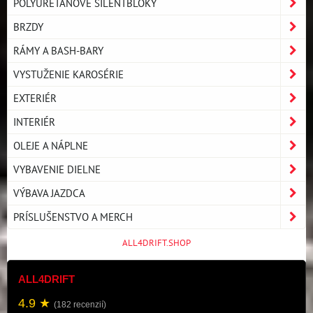
POLYURETÁNOVÉ SILENTBLOKY
BRZDY
RÁMY A BASH-BARY
VYSTUŽENIE KAROSÉRIE
EXTERIÉR
INTERIÉR
OLEJE A NÁPLNE
VYBAVENIE DIELNE
VÝBAVA JAZDCA
PRÍSLUŠENSTVO A MERCH
ALL4DRIFT.SHOP
ALL4DRIFT
4.9 ★
(182 recenzií)