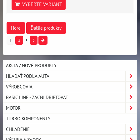
VYBERTE VARIANT
Hore
Ďalšie produkty
1
2
3
AKCIA / NOVÉ PRODUKTY
HĽADAŤ PODĽA AUTA
VÝROBCOVIA
BASIC LINE - ZAČNI DRIFTOVAŤ
MOTOR
TURBO KOMPONENTY
CHLADENIE
VÝFUKY A ZVODY