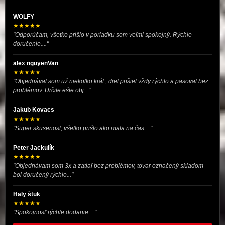
WOLFY
★★★★★
"Odporúčam, všetko prišlo v poriadku som veľmi spokojný. Rýchle
doručenie...."
alex nguyenVan
★★★★★
"Objednával som už niekoľko krát , diel prišiel vždy rýchlo a pasoval bez
problémov. Určite ešte obj..."
Jakub Kovacs
★★★★★
"Super skusenost, všetko prišlo ako mala na čas...."
Peter Jackulík
★★★★★
"Objednávam som 3x a zatiaľ bez problémov, tovar označený skladom
bol doručený rýchlo..."
Haly štuk
★★★★★
"Spokojnosť rýchle dodanie...."