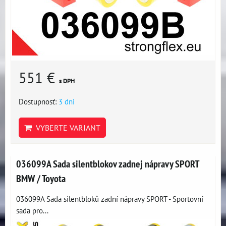
551 €
s DPH
Dostupnosť:
3 dni
VYBERTE VARIANT
036099A Sada silentblokov zadnej nápravy SPORT
BMW / Toyota
036099A Sada silentbloků zadní nápravy SPORT - Sportovní
sada pro...