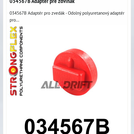
034567B Adaptér pre zdvihák
034567B Adaptér pro zvedák - Odolný polyuretanový adaptér
pro...