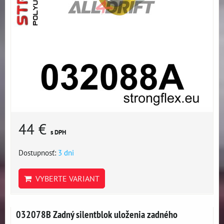
44 €
s DPH
Dostupnosť:
3 dni
VYBERTE VARIANT
032078B Zadný silentblok uloženia zadného