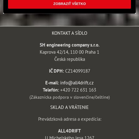
ZOBRAZIŤ VŠETKO
KONTAKT A SÍDLO
SH engineering company s.r.o.
Kaprova 42/14, 110 00 Praha 1
Česká republika
IČ DPH:
CZ14099187
E-mail:
info@all4drift.cz
Telefón:
+420 722 631 163
(Zákaznícka podpora v slovenčine/češtine)
SKLAD A VRÁTENIE
Prevádzková adresa a expedícia:
ALL4DRIFT
U Michelského lesa 1267