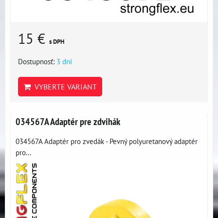
15 €
s DPH
Dostupnosť:
3 dni
VYBERTE VARIANT
034567A Adaptér pre zdvihák
034567A Adaptér pro zvedák - Pevný polyuretanový adaptér
pro...