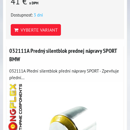
41 €
s DPH
Dostupnosť:
3 dni
VYBERTE VARIANT
032111A Predný silentblok prednej nápravy SPORT
BMW
032111A Přední silentblok přední nápravy SPORT - Zpevňuje
přední...