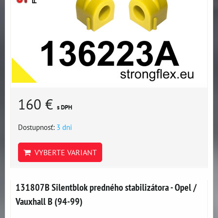
160 €
s DPH
Dostupnosť:
3 dni
VYBERTE VARIANT
131807B Silentblok predného stabilizátora - Opel /
Vauxhall B (94-99)