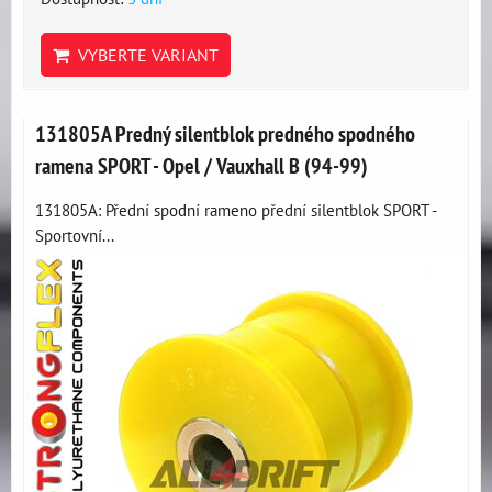
VYBERTE VARIANT
131805A Predný silentblok predného spodného
ramena SPORT - Opel / Vauxhall B (94-99)
131805A: Přední spodní rameno přední silentblok SPORT -
Sportovní...