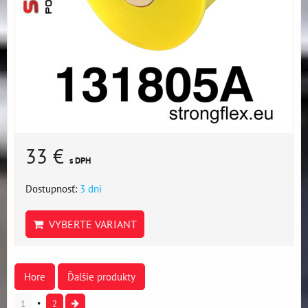
33 €
s DPH
Dostupnosť:
3 dni
VYBERTE VARIANT
Hore
Ďalšie produkty
1
2