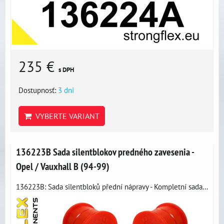
235 €
s DPH
Dostupnosť:
3 dni
VYBERTE VARIANT
136223B Sada silentblokov predného zavesenia -
Opel / Vauxhall B (94-99)
136223B: Sada silentbloků přední nápravy - Kompletní sada...