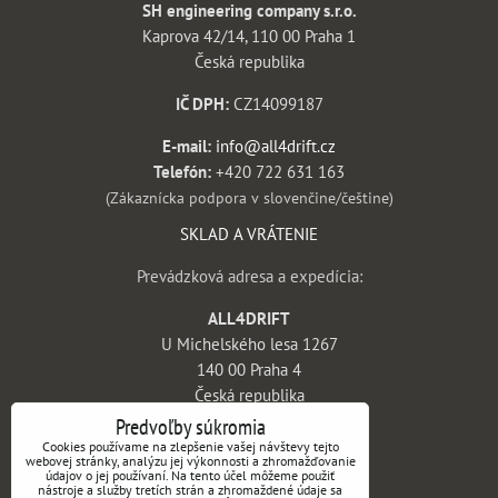
SH engineering company s.r.o.
Kaprova 42/14, 110 00 Praha 1
Česká republika
IČ DPH:
CZ14099187
E-mail:
info@all4drift.cz
Telefón:
+420 722 631 163
(Zákaznícka podpora v slovenčine/češtine)
SKLAD A VRÁTENIE
Prevádzková adresa a expedícia:
ALL4DRIFT
U Michelského lesa 1267
140 00 Praha 4
Česká republika
Predvoľby súkromia
INFORMÁCIE
Cookies používame na zlepšenie vašej návštevy tejto
webovej stránky, analýzu jej výkonnosti a zhromažďovanie
údajov o jej používaní. Na tento účel môžeme použiť
Obchodné podmienky
nástroje a služby tretích strán a zhromaždené údaje sa