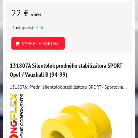
22 €
s DPH
Dostupnosť:
3 dni
VYBERTE VARIANT
131807A Silentblok predného stabilizátora SPORT -
Opel / Vauxhall B (94-99)
131807A: Přední silentblok stabilizátoru SPORT - Sportovní...