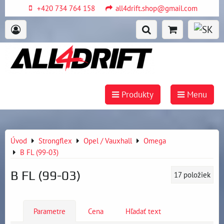
+420 734 764 158
all4drift.shop@gmail.com
Produkty
Menu
Úvod
Strongflex
Opel / Vauxhall
Omega
B FL (99-03)
B FL (99-03)
17
položiek
Parametre
Cena
Hľadať text