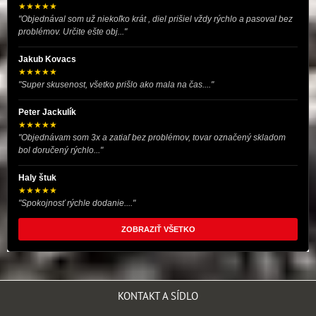
★★★★★
"Objednával som už niekoľko krát , diel prišiel vždy rýchlo a pasoval bez
problémov. Určite ešte obj..."
Jakub Kovacs
★★★★★
"Super skusenost, všetko prišlo ako mala na čas...."
Peter Jackulík
★★★★★
"Objednávam som 3x a zatiaľ bez problémov, tovar označený skladom
bol doručený rýchlo..."
Haly štuk
★★★★★
"Spokojnosť rýchle dodanie...."
ZOBRAZIŤ VŠETKO
KONTAKT A SÍDLO