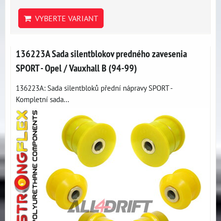
VYBERTE VARIANT
136223A Sada silentblokov predného zavesenia
SPORT - Opel / Vauxhall B (94-99)
136223A: Sada silentbloků přední nápravy SPORT -
Kompletní sada...