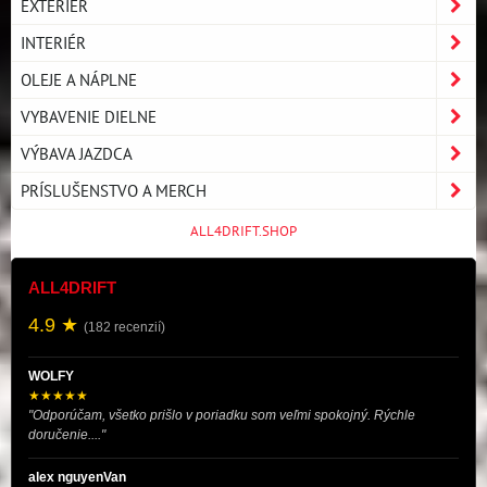
EXTERIÉR
INTERIÉR
OLEJE A NÁPLNE
VYBAVENIE DIELNE
VÝBAVA JAZDCA
PRÍSLUŠENSTVO A MERCH
ALL4DRIFT.SHOP
ALL4DRIFT
4.9 ★
(182 recenzií)
WOLFY
★★★★★
"Odporúčam, všetko prišlo v poriadku som veľmi spokojný. Rýchle
doručenie...."
alex nguyenVan