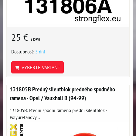
25 €
s DPH
Dostupnosť:
3 dni
VYBERTE VARIANT
131805B Predný silentblok predného spodného
ramena - Opel / Vauxhall B (94-99)
131805B: Přední spodní rameno přední silentblok -
Polyuretanový...