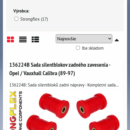
Výrobca:
Strongflex (17)
Iba skladom
Mriežka
Zoznam
Tabuľka
136224B Sada silentblokov zadného zavesenia -
Opel / Vauxhall Calibra (89-97)
136224B: Sada silentbloků zadní nápravy - Kompletní sada...