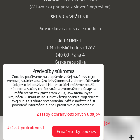
(Zákaznícka podpora v slovenčine/češtine)
SKLAD A VRÁTENIE
Prevádzková adresa a expedícia:
ALL4DRIFT
U Michelského lesa 1267
140 00 Praha 4
Česká republika
Predvoľby súkromia
INFORMÁCIE
Cookies používame na zlepšenie vašej návštevy tejto
webovej stránky, analýzu jej výkonnosti a zhromažďovanie
údajov o jej používaní. Na tento účel môžeme použiť
Obchodné podmienky
nástroje a služby tretích strán a zhromaždené údaje sa
môžu preniesť k partnerom v EÚ, USA alebo iných
Vrátenie tovaru a reklamácie
krajinách. Kliknutím na „Prijať všetky cookies“ vyjadrujete
svoj súhlas s týmto spracovaním. Nižšie môžete nájsť
Doprava a platba
podrobné informácie alebo upraviť svoje preferencie.
Kontakt
Zásady ochrany osobných údajov
Predvoľby súkromia
Zásady ochrany osobných údajov
Ukázať podrobnosti
Prijať všetky cookies
Vytvorené pomocou:
BiznisWeb.sk