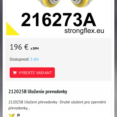
196 €
s DPH
Dostupnosť:
3 dni
VYBERTE VARIANT
212025B Uloženie prevodovky
212025B Uložení převodovky - Druhé uložení pro zpevnění
převodovky...