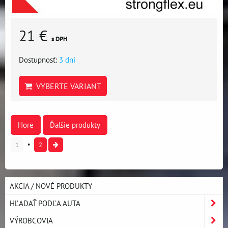
21 €
s DPH
Dostupnosť:
3 dni
VYBERTE VARIANT
Hore
Ďalšie produkty
1
2
AKCIA / NOVÉ PRODUKTY
HĽADAŤ PODĽA AUTA
VÝROBCOVIA