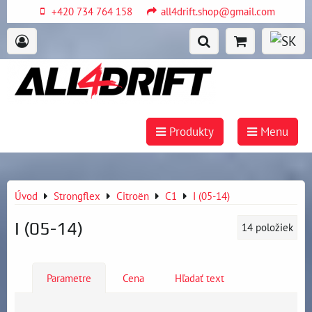
+420 734 764 158
all4drift.shop@gmail.com
Produkty
Menu
Úvod
Strongflex
Citroën
C1
I (05-14)
I (05-14)
14
položiek
Parametre
Cena
Hľadať text