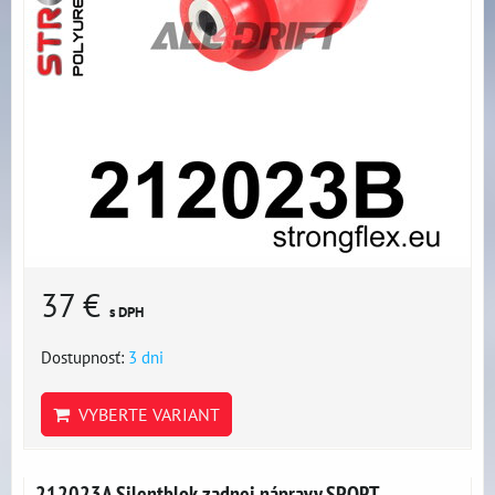
37 €
s DPH
Dostupnosť:
3 dni
VYBERTE VARIANT
212023A Silentblok zadnej nápravy SPORT