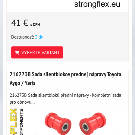
41 €
s DPH
Dostupnosť:
3 dni
VYBERTE VARIANT
216273B Sada silentblokov prednej nápravy Toyota
Aygo / Yaris
216273B Sada silentbloků přední nápravy - Kompletní sada
pro obnovu...