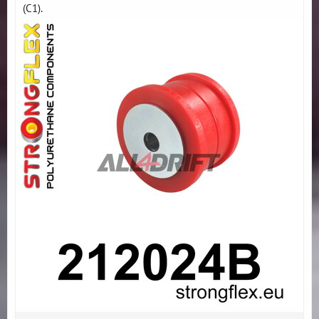
(C1).