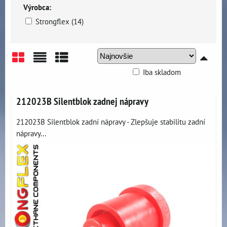
Výrobca:
Strongflex (14)
Iba skladom
Mriežka
Zoznam
Tabuľka
212023B Silentblok zadnej nápravy
212023B Silentblok zadní nápravy - Zlepšuje stabilitu zadní
nápravy...