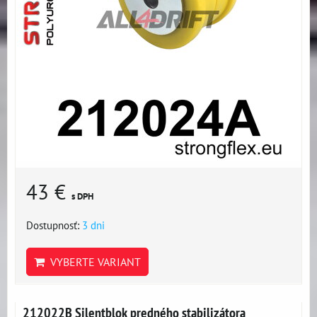
43 €
s DPH
Dostupnosť:
3 dni
VYBERTE VARIANT
212022B Silentblok predného stabilizátora