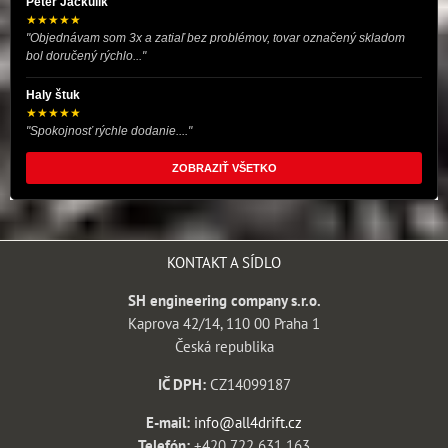
Peter Jackulík
★★★★★
"Objednávam som 3x a zatiaľ bez problémov, tovar označený skladom
bol doručený rýchlo..."
Haly štuk
★★★★★
"Spokojnosť rýchle dodanie...."
ZOBRAZIŤ VŠETKO
KONTAKT A SÍDLO
SH engineering company s.r.o.
Kaprova 42/14, 110 00 Praha 1
Česká republika
IČ DPH:
CZ14099187
E-mail:
info@all4drift.cz
Telefón:
+420 722 631 163