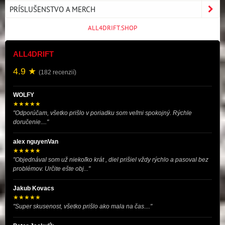
PRÍSLUŠENSTVO A MERCH
ALL4DRIFT.SHOP
ALL4DRIFT
4.9 ★
(182 recenzií)
WOLFY
★★★★★
"Odporúčam, všetko prišlo v poriadku som veľmi spokojný. Rýchle
doručenie...."
alex nguyenVan
★★★★★
"Objednával som už niekoľko krát , diel prišiel vždy rýchlo a pasoval bez
problémov. Určite ešte obj..."
Jakub Kovacs
★★★★★
"Super skusenost, všetko prišlo ako mala na čas...."