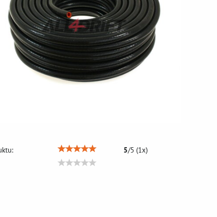
ktu:
5
/
5
(
1
x)