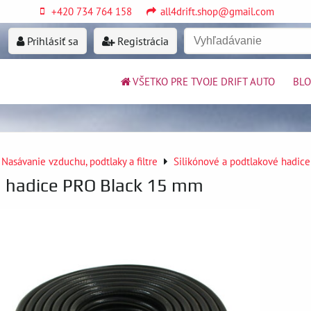
+420 734 764 158
all4drift.shop@gmail.com
Prihlásiť sa
Registrácia
VŠETKO PRE TVOJE DRIFT AUTO
BL
Nasávanie vzduchu, podtlaky a filtre
Silikónové a podtlakové hadice
á hadice PRO Black 15 mm