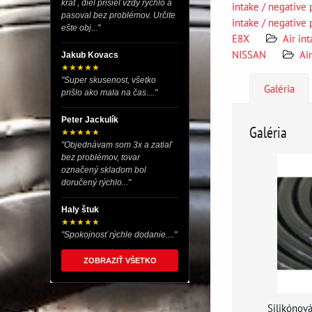
krát , diel prišiel vždy rýchlo a
intake / negative 
pasoval bez problémov. Určite
intake / negative p
ešte obj..."
E8X
Air in
NISSAN
Air
Jakub Kovacs
★★★★★
"Super skusenost, všetko
Galéria
prišlo ako mala na čas...."
Peter Jackulík
Galéria
★★★★★
"Objednávam som 3x a zatiaľ
bez problémov, tovar
označený skladom bol
doručený rýchlo..."
Haly štuk
★★★★★
"Spokojnosť rýchle dodanie...."
ZOBRAZIŤ VŠETKO
Silikónov