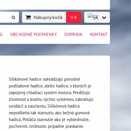
Nákupný košík
0 €
OG
OBCHODNÉ PODMIENKY
DOPRAVA
KONTAKT
Silikónové hadice nahrádzajú pôvodné
podtlakové hadice, alebo hadice, v ktorých je
zapojený chladiaci systém motora. Predlžujú
životnosť a kvalitu týchto systémov, zabraňujú
oxidácii a zauzleniu. Silikónová hadica
nepodlieha tak starnutiu ako bežná gumová
hadica. Potláča starnutie ako je vyblednutie,
puchrenie, tvrdnutie, prípadne praskanie.