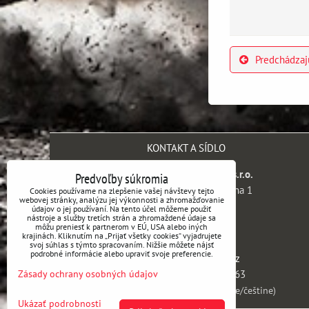
Predchádzaj
KONTAKT A SÍDLO
SH engineering company s.r.o.
Predvoľby súkromia
Kaprova 42/14, 110 00 Praha 1
Cookies používame na zlepšenie vašej návštevy tejto
webovej stránky, analýzu jej výkonnosti a zhromažďovanie
Česká republika
údajov o jej používaní. Na tento účel môžeme použiť
nástroje a služby tretích strán a zhromaždené údaje sa
môžu preniesť k partnerom v EÚ, USA alebo iných
IČ DPH:
CZ14099187
krajinách. Kliknutím na „Prijať všetky cookies“ vyjadrujete
svoj súhlas s týmto spracovaním. Nižšie môžete nájsť
podrobné informácie alebo upraviť svoje preferencie.
E-mail:
info@all4drift.cz
Zásady ochrany osobných údajov
Telefón:
+420 722 631 163
(Zákaznícka podpora v slovenčine/češtine)
Ukázať podrobnosti