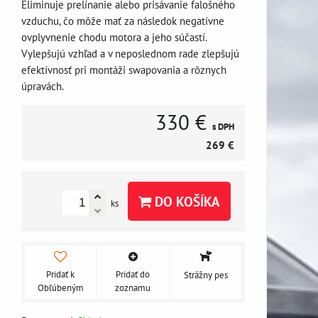
Eliminuje prelínanie alebo prisávanie falošného
vzduchu, čo môže mať za následok negatívne
ovplyvnenie chodu motora a jeho súčastí.
Vylepšujú vzhľad a v neposlednom rade zlepšujú
efektívnosť pri montáži swapovania a rôznych
úpravách.
330 €
s DPH
269 €
DO KOŠÍKA
ks
Pridať k
Pridať do
Strážny pes
Obľúbeným
zoznamu