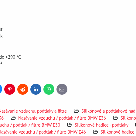
er
ck
 do +290 °C
m²
uesky
Pinterest
Reddit
LinkedIn
WhatsApp
E-
mail
Nasávanie vzduchu, podtlaky a filtre
Silikónové a podtlakové had
36
Nasávanie vzduchu / podtlak / filtre BMW E36
Silikon
uchu / podtlak / filtre BMW E30
Silikonové hadice - podtlaky
Nasávanie vzduchu / podtlak / filtre BMW E46
Silikonové hadice 