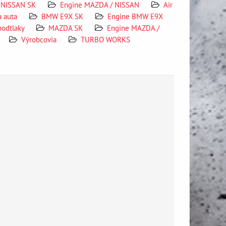
NISSAN SK
Engine MAZDA / NISSAN
Air
a auta
BMW E9X SK
Engine BMW E9X
 podtlaky
MAZDA SK
Engine MAZDA /
Výrobcovia
TURBO WORKS