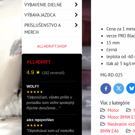
VYBAVENIE DIELNE
VÝBAVA JAZDCA
PRÍSLUŠENSTVO A
Cena za 1 met
MERCH
verze PRO Bla
15 mm
ALL4DRIFT.SHOP
černá
teplota od -60
ALL4DRIFT
tlak až 5 kg/c
4.9 ★
(182 recenzií)
MG-RD-025
WOLFY
Bl
Twitter
Facebook
★★★★★
"Odporúčam, všetko prišlo v
Viac z kategórie
poriadku som veľmi spokojný.
Rýchle doručenie...."
Motor
Motor BMW E
alex nguyenVan
Nasávanie vzd
★★★★★
BMW E46
"Objednával som už niekoľko