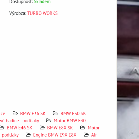
Dostupnosť:
Skladem
Výrobca:
TURBO WORKS
ice
BMW E36 SK
BMW E30 SK
ové hadice - podtlaky
Motor BMW E30
BMW E46 SK
BMW E8X SK
Motor
- podtlaky
Engine BMW E9X E8X
Air